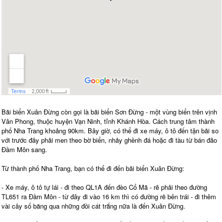
Bãi biển Xuân Đừng còn gọi là bãi biển Sơn Đừng - một vùng biển trên vịnh
Vân Phong, thuộc huyện Vạn Ninh, tỉnh Khánh Hòa. Cách trung tâm thành
phố Nha Trang khoảng 90km. Bây giờ, có thể đi xe máy, ô tô đến tận bãi so
với trước đây phải men theo bờ biển, nhảy ghềnh đá hoặc đi tàu từ bán đảo
Đầm Môn sang.
Từ thành phố Nha Trang, bạn có thể đi đến bãi biển Xuân Đừng:
- Xe máy, ô tô tự lái - đi theo QL1A đến đèo Cổ Mã - rẽ phải theo đường
TL651 ra Đầm Môn - từ đây đi vào 16 km thì có đường rẽ bên trái - đi thêm
vài cây số băng qua những đồi cát trắng nữa là đến Xuân Đừng.