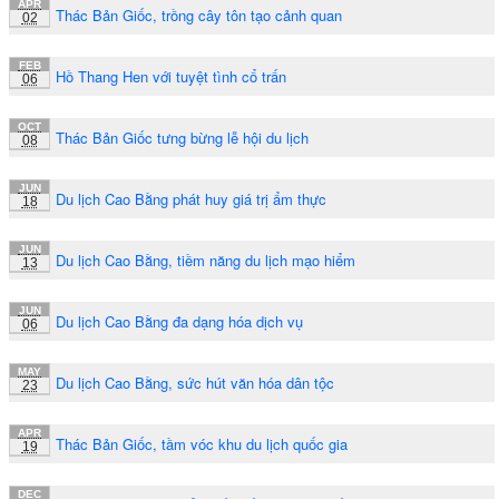
APR
Thác Bản Giốc, trồng cây tôn tạo cảnh quan
02
FEB
Hồ Thang Hen với tuyệt tình cổ trấn
06
OCT
Thác Bản Giốc tưng bừng lễ hội du lịch
08
JUN
Du lịch Cao Bằng phát huy giá trị ẩm thực
18
JUN
Du lịch Cao Bằng, tiềm năng du lịch mạo hiểm
13
JUN
Du lịch Cao Bằng đa dạng hóa dịch vụ
06
MAY
Du lịch Cao Bằng, sức hút văn hóa dân tộc
23
APR
Thác Bản Giốc, tầm vóc khu du lịch quốc gia
19
DEC