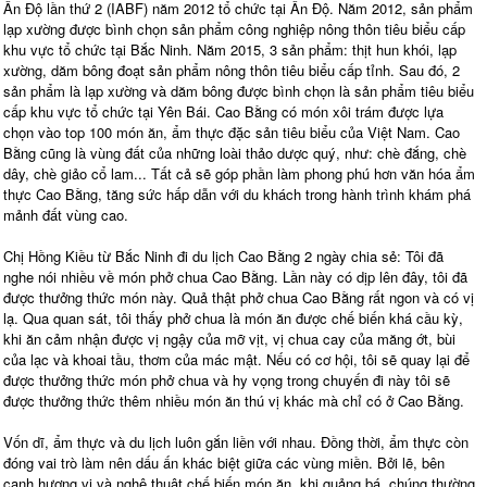
Ấn Độ lần thứ 2 (IABF) năm 2012 tổ chức tại Ấn Độ. Năm 2012, sản phẩm
lạp xường được bình chọn sản phẩm công nghiệp nông thôn tiêu biểu cấp
khu vực tổ chức tại Bắc Ninh. Năm 2015, 3 sản phẩm: thịt hun khói, lạp
xường, dăm bông đoạt sản phẩm nông thôn tiêu biểu cấp tỉnh. Sau đó, 2
sản phẩm là lạp xường và dăm bông được bình chọn là sản phẩm tiêu biểu
cấp khu vực tổ chức tại Yên Bái. Cao Bằng có món xôi trám được lựa
chọn vào top 100 món ăn, ẩm thực đặc sản tiêu biểu của Việt Nam. Cao
Bằng cũng là vùng đất của những loài thảo dược quý, như: chè đắng, chè
dây, chè giảo cổ lam... Tất cả sẽ góp phần làm phong phú hơn văn hóa ẩm
thực Cao Bằng, tăng sức hấp dẫn với du khách trong hành trình khám phá
mảnh đất vùng cao.
Chị Hồng Kiều từ Bắc Ninh đi du lịch Cao Bằng 2 ngày chia sẻ: Tôi đã
nghe nói nhiều về món phở chua Cao Bằng. Lần này có dịp lên đây, tôi đã
được thưởng thức món này. Quả thật phở chua Cao Bằng rất ngon và có vị
lạ. Qua quan sát, tôi thấy phở chua là món ăn được chế biến khá cầu kỳ,
khi ăn cảm nhận được vị ngậy của mỡ vịt, vị chua cay của măng ớt, bùi
của lạc và khoai tầu, thơm của mác mật. Nếu có cơ hội, tôi sẽ quay lại để
được thưởng thức món phở chua và hy vọng trong chuyến đi này tôi sẽ
được thưởng thức thêm nhiều món ăn thú vị khác mà chỉ có ở Cao Bằng.
Vốn dĩ, ẩm thực và du lịch luôn gắn liền với nhau. Đồng thời, ẩm thực còn
đóng vai trò làm nên dấu ấn khác biệt giữa các vùng miền. Bởi lẽ, bên
cạnh hương vị và nghệ thuật chế biến món ăn, khi quảng bá, chúng thường