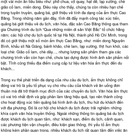
một vài món ăn tiêu biểu như: phở chua, vịt quay, hạt dẻ, lạp xường, chè
giảo cổ lam, miến dong. Điều này cho thấy, chúng ta còn nhiều hạn chế
trong tuyên truyền, quảng bá, giới thiệu về tính đa dạng của ẩm thực Cao
Bằng. Trong những năm gần đây, tỉnh đã đẩy mạnh công tác xúc tiến,
quảng bá giới thiệu về du lịch, văn hóa, đặc sản Cao Bằng thông qua tham
gia Chương trình du lịch “Qua những miền di sản Việt Bắc” tổ chức hằng
năm; các hội chợ du lịch quốc tế tại Hà Nội, thành phố Hồ Chí Minh, trong
đó có giới thiệu một số món ẩm thực Cao Bằng, như: miến dong Nguyên
Bình, khẩu sli Nà Giàng, bánh khảo, chè lam, lạp xường, thịt hun khói, các
loại chè: Giảo cổ lam, chè dây..., nhưng lượng sản phẩm tham gia các
chương trình vẫn còn hạn chế, chưa tạo dựng được hình ảnh sản phẩm nổi
bật. Tỉnh cũng thiếu địa điểm cung cấp tư liệu văn hóa ẩm thực đến du
khách...
Trong xu thế phát triển đa dạng của nhu cầu du lịch, ẩm thực không chỉ
đóng vai trò là yếu tố phục vụ cho nhu cầu của khách về ăn uống đơn
thuần mà đã trở thành mục đích của các chuyến du lịch. Văn hóa ẩm thực
có vai trò nhất định và góp phần làm tăng hiệu quả, tạo nên thành công
cho hoạt động xúc tiến quảng bá hình ảnh du lịch, thu hút du khách đến
với địa phương. Đó là cơ hội cho khách du lịch được trải nghiệm những
khía cạnh văn hóa truyền thống. Ngoài những thông tin quảng bá du lịch
được khách du lịch quan tâm, như: khách sạn, điểm du lịch, cảnh quan,
các phương tiện vận chuyển, điều kiện giao thông, thì yếu tố ẩm thực
không kém phần quan trọng, nhiều khách du lịch rất quan tâm đến việc ăn