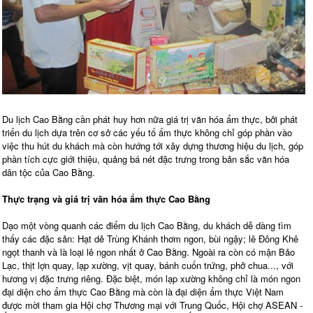
Du lịch Cao Bằng cần phát huy hơn nữa giá trị văn hóa ẩm thực, bởi phát
triển du lịch dựa trên cơ sở các yếu tố ẩm thực không chỉ góp phần vào
việc thu hút du khách mà còn hướng tới xây dựng thương hiệu du lịch, góp
phần tích cực giới thiệu, quảng bá nét đặc trưng trong bản sắc văn hóa
dân tộc của Cao Bằng.
Thực trạng và giá trị văn hóa ẩm thực Cao Bằng
Dạo một vòng quanh các điểm du lịch Cao Bằng, du khách dễ dàng tìm
thấy các đặc sản: Hạt dẻ Trùng Khánh thơm ngon, bùi ngậy; lê Đông Khê
ngọt thanh và là loại lê ngon nhất ở Cao Bằng. Ngoài ra còn có mận Bảo
Lạc, thịt lợn quay, lạp xường, vịt quay, bánh cuốn trứng, phở chua..., với
hương vị đặc trưng riêng. Đặc biệt, món lạp xường không chỉ là món ngon
đại diện cho ẩm thực Cao Bằng mà còn là đại diện ẩm thực Việt Nam
được mời tham gia Hội chợ Thương mại với Trung Quốc, Hội chợ ASEAN -