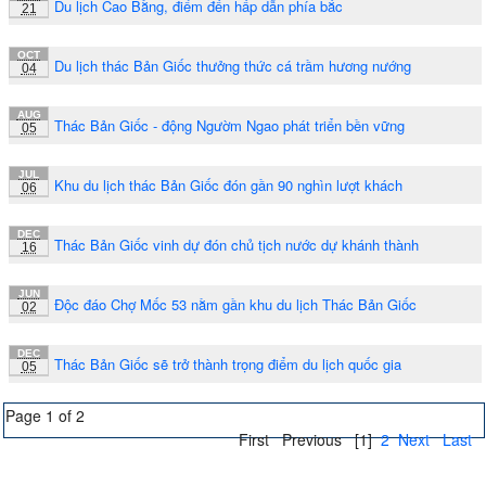
Du lịch Cao Bằng, điểm đến hấp dẫn phía bắc
21
OCT
Du lịch thác Bản Giốc thưởng thức cá trầm hương nướng
04
AUG
Thác Bản Giốc - động Ngườm Ngao phát triển bền vững
05
JUL
Khu du lịch thác Bản Giốc đón gần 90 nghìn lượt khách
06
DEC
Thác Bản Giốc vinh dự đón chủ tịch nước dự khánh thành
16
JUN
Độc đáo Chợ Mốc 53 nằm gần khu du lịch Thác Bản Giốc
02
DEC
Thác Bản Giốc sẽ trở thành trọng điểm du lịch quốc gia
05
Page 1 of 2
First
Previous
[1]
2
Next
Last