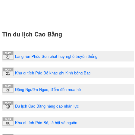
Tin du lịch Cao Bằng
MAY
Làng rèn Phúc Sen phát huy nghề truyền thống
21
MAY
Khu di tích Pác Bó khắc ghi hình bóng Bác
21
MAY
Động Ngườm Ngao, điểm đến mùa hè
20
MAY
Du lịch Cao Bằng nâng cao nhân lực
18
MAR
Khu di tích Pác Bó, lễ hội về nguồn
06