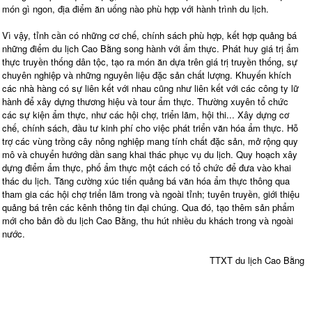
món gì ngon, địa điểm ăn uống nào phù hợp với hành trình du lịch.
Vì vậy, tỉnh cần có những cơ chế, chính sách phù hợp, kết hợp quảng bá
những điểm du lịch Cao Bằng song hành với ẩm thực. Phát huy giá trị ẩm
thực truyền thống dân tộc, tạo ra món ăn dựa trên giá trị truyền thống, sự
chuyên nghiệp và những nguyên liệu đặc sản chất lượng. Khuyến khích
các nhà hàng có sự liên kết với nhau cũng như liên kết với các công ty lữ
hành để xây dựng thương hiệu và tour ẩm thực. Thường xuyên tổ chức
các sự kiện ẩm thực, như các hội chợ, triển lãm, hội thi... Xây dựng cơ
chế, chính sách, đầu tư kinh phí cho việc phát triển văn hóa ẩm thực. Hỗ
trợ các vùng trồng cây nông nghiệp mang tính chất đặc sản, mở rộng quy
mô và chuyển hướng dần sang khai thác phục vụ du lịch. Quy hoạch xây
dựng điểm ẩm thực, phố ẩm thực một cách có tổ chức để đưa vào khai
thác du lịch. Tăng cường xúc tiến quảng bá văn hóa ẩm thực thông qua
tham gia các hội chợ triển lãm trong và ngoài tỉnh; tuyên truyền, giới thiệu
quảng bá trên các kênh thông tin đại chúng. Qua đó, tạo thêm sản phẩm
mới cho bản đồ du lịch Cao Bằng, thu hút nhiều du khách trong và ngoài
nước.
TTXT du lịch Cao Bằng