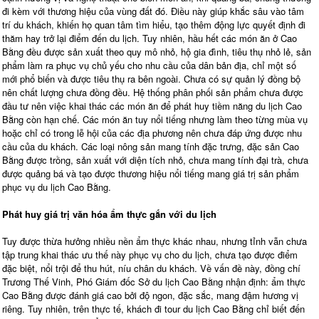
đi kèm với thương hiệu của vùng đất đó. Điều này giúp khắc sâu vào tâm
trí du khách, khiến họ quan tâm tìm hiểu, tạo thêm động lực quyết định đi
thăm hay trở lại điểm đến du lịch. Tuy nhiên, hầu hết các món ăn ở Cao
Bằng đều được sản xuất theo quy mô nhỏ, hộ gia đình, tiêu thụ nhỏ lẻ, sản
phẩm làm ra phục vụ chủ yếu cho nhu cầu của dân bản địa, chỉ một số
mới phổ biến và được tiêu thụ ra bên ngoài. Chưa có sự quản lý đồng bộ
nên chất lượng chưa đồng đều. Hệ thống phân phối sản phẩm chưa được
đầu tư nên việc khai thác các món ăn để phát huy tiềm năng du lịch Cao
Bằng còn hạn chế. Các món ăn tuy nổi tiếng nhưng làm theo từng mùa vụ
hoặc chỉ có trong lễ hội của các địa phương nên chưa đáp ứng được nhu
cầu của du khách. Các loại nông sản mang tính đặc trưng, đặc sản Cao
Bằng được trồng, sản xuất với diện tích nhỏ, chưa mang tính đại trà, chưa
được quảng bá và tạo được thương hiệu nổi tiếng mang giá trị sản phẩm
phục vụ du lịch Cao Bằng.
Phát huy giá trị văn hóa ẩm thực gắn với du lịch
Tuy được thừa hưởng nhiều nền ẩm thực khác nhau, nhưng tỉnh vẫn chưa
tập trung khai thác ưu thế này phục vụ cho du lịch, chưa tạo được điểm
đặc biệt, nổi trội để thu hút, níu chân du khách. Về vấn đề này, đồng chí
Trương Thế Vinh, Phó Giám đốc Sở du lịch Cao Bằng nhận định: ẩm thực
Cao Bằng được đánh giá cao bởi độ ngon, đặc sắc, mang đậm hương vị
riêng. Tuy nhiên, trên thực tế, khách đi tour du lịch Cao Bằng chỉ biết đến