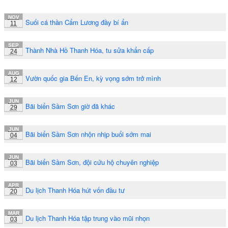
NOV
Suối cá thần Cẩm Lương đầy bí ẩn
11
SEP
Thành Nhà Hồ Thanh Hóa, tu sửa khẩn cấp
24
AUG
Vườn quốc gia Bến En, kỳ vọng sớm trở mình
12
JUN
Bãi biển Sầm Sơn giờ đã khác
29
JUN
Bãi biển Sầm Sơn nhộn nhịp buổi sớm mai
04
JUN
Bãi biển Sầm Sơn, đội cứu hộ chuyên nghiệp
03
APR
Du lịch Thanh Hóa hút vốn đầu tư
20
MAR
Du lịch Thanh Hóa tập trung vào mũi nhọn
03