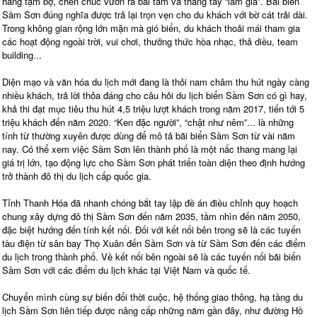
hàng tạm bợ, chen chúc vươn ra bãi tắm và thẳng tay “làm giá”. Bãi biển
Sầm Sơn đúng nghĩa được trả lại trọn vẹn cho du khách với bờ cát trải dài.
Trong không gian rộng lớn mặn mà gió biển, du khách thoải mái tham gia
các hoạt động ngoài trời, vui chơi, thưởng thức hòa nhạc, thả diều, team
building...
Diện mạo và văn hóa du lịch mới đang là thỏi nam châm thu hút ngày càng
nhiều khách, trả lời thỏa đáng cho câu hỏi du lịch biển Sầm Sơn có gì hay,
khả thi đạt mục tiêu thu hút 4,5 triệu lượt khách trong năm 2017, tiến tới 5
triệu khách đến năm 2020. “Ken đặc người”, “chật như nêm”... là những
tính từ thường xuyên được dùng để mô tả bãi biển Sầm Sơn từ vài năm
nay. Có thể xem việc Sầm Sơn lên thành phố là một nấc thang mang lại
giá trị lớn, tạo động lực cho Sầm Sơn phát triển toàn diện theo định hướng
trở thành đô thị du lịch cấp quốc gia.
Tỉnh Thanh Hóa đã nhanh chóng bắt tay lập đề án điều chỉnh quy hoạch
chung xây dựng đô thị Sầm Sơn đến năm 2035, tầm nhìn đến năm 2050,
đặc biệt hướng đến tính kết nối. Đối với kết nối bên trong sẽ là các tuyến
tàu điện từ sân bay Thọ Xuân đến Sầm Sơn và từ Sầm Sơn đến các điểm
du lịch trong thành phố. Về kết nối bên ngoài sẽ là các tuyến nối bãi biển
Sầm Sơn với các điểm du lịch khác tại Việt Nam và quốc tế.
Chuyển mình cùng sự biến đổi thời cuộc, hệ thống giao thông, hạ tầng du
lịch Sầm Sơn liên tiếp được nâng cấp những năm gần đây, như đường Hồ