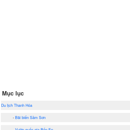
Mục lục
Du lịch Thanh Hóa
-
Bãi biển Sầm Sơn
-
Vườn quốc gia Bến En