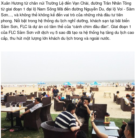
Xuân Hương từ chân núi Trường Lệ đến Vạn Chài, đường Trần Nhân Tông
từ giai đoạn 1 đại lộ Nam Sông Mã đến đường Nguyễn Du, đại lộ Voi - Sầm
Sơn..., và không thể không kể đến vai trò của những nhà đầu tư tiên
phong. Nổi bật trong hệ thống du lịch nghỉ dưỡng, khách sạn tại bãi biển
Sầm Sơn, FLC là dự án có tâm thế của “cánh chim đầu đàn”. Giai đoạn 1
của FLC Sầm Sơn với dịch vụ 5 sao đã tạo ra hệ thống hạ tầng du lịch cao
cấp, thu hút một lượng lớn khách du lịch trong và ngoài nước.