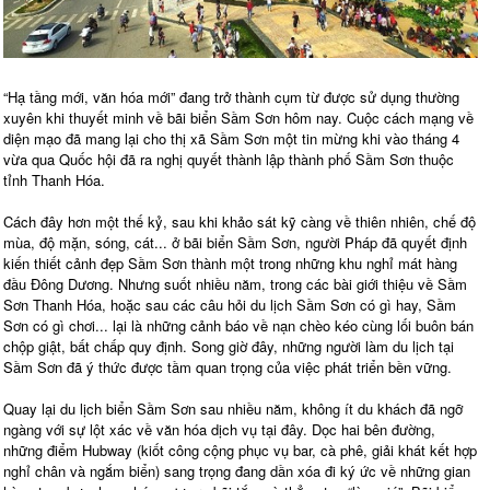
“Hạ tầng mới, văn hóa mới” đang trở thành cụm từ được sử dụng thường
xuyên khi thuyết minh về bãi biển Sầm Sơn hôm nay. Cuộc cách mạng về
diện mạo đã mang lại cho thị xã Sầm Sơn một tin mừng khi vào tháng 4
vừa qua Quốc hội đã ra nghị quyết thành lập thành phố Sầm Sơn thuộc
tỉnh Thanh Hóa.
Cách đây hơn một thế kỷ, sau khi khảo sát kỹ càng về thiên nhiên, chế độ
mùa, độ mặn, sóng, cát... ở bãi biển Sầm Sơn, người Pháp đã quyết định
kiến thiết cảnh đẹp Sầm Sơn thành một trong những khu nghỉ mát hàng
đầu Đông Dương. Nhưng suốt nhiều năm, trong các bài giới thiệu về Sầm
Sơn Thanh Hóa, hoặc sau các câu hỏi du lịch Sầm Sơn có gì hay, Sầm
Sơn có gì chơi... lại là những cảnh báo về nạn chèo kéo cùng lối buôn bán
chộp giật, bất chấp quy định. Song giờ đây, những người làm du lịch tại
Sầm Sơn đã ý thức được tầm quan trọng của việc phát triển bền vững.
Quay lại du lịch biển Sầm Sơn sau nhiều năm, không ít du khách đã ngỡ
ngàng với sự lột xác về văn hóa dịch vụ tại đây. Dọc hai bên đường,
những điểm Hubway (kiốt công cộng phục vụ bar, cà phê, giải khát kết hợp
nghỉ chân và ngắm biển) sang trọng đang dần xóa đi ký ức về những gian