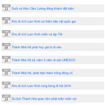
FEB
Suối cá thần Cẩm Lương đông khách đột biến
13
JAN
Khu di tích Lam Kinh có thêm bảo vật quốc gia
26
JAN
Khu di tích Lam Kinh miễn vé dịp Tết
24
JAN
Thành Nhà Hồ phát huy giá trị di sản
08
DEC
Thành Nhà Hồ kỷ niệm 5 năm di sản UNESCO
16
SEP
Thành Nhà Hồ, phát hiện thêm trống đồng cổ
25
SEP
Khu di tích Lam Kinh tưng bừng lễ hội 2016
22
APR
Du lịch Thanh Hóa quan tâm phát triển miền núi
14