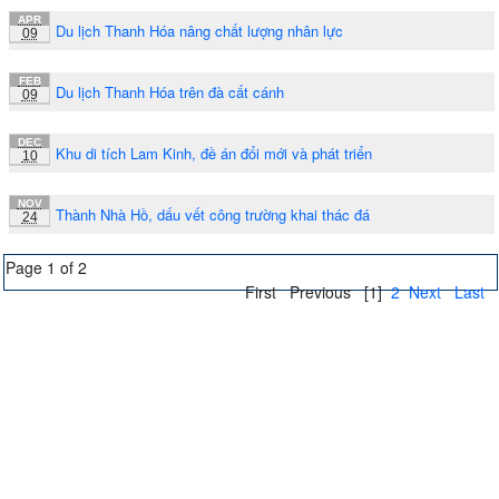
APR
Du lịch Thanh Hóa nâng chất lượng nhân lực
09
FEB
Du lịch Thanh Hóa trên đà cất cánh
09
DEC
Khu di tích Lam Kinh, đề án đổi mới và phát triển
10
NOV
Thành Nhà Hồ, dấu vết công trường khai thác đá
24
Page 1 of 2
First
Previous
[1]
2
Next
Last