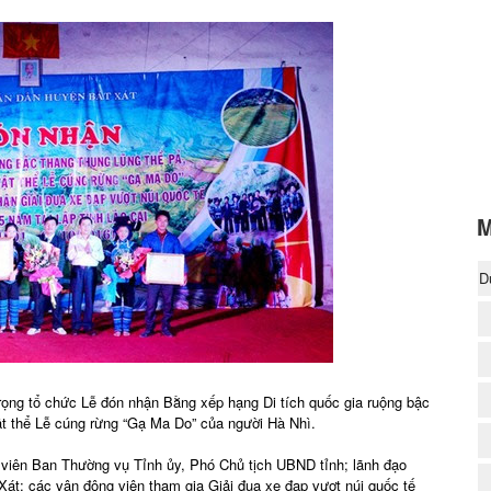
M
D
(
trọng tổ chức Lễ đón nhận Bằng xếp hạng Di tích quốc gia ruộng bậc
ật thể Lễ cúng rừng “Gạ Ma Do” của người Hà Nhì.
viên Ban Thường vụ Tỉnh ủy, Phó Chủ tịch UBND tỉnh; lãnh đạo
Xát; các vận động viên tham gia Giải đua xe đạp vượt núi quốc tế