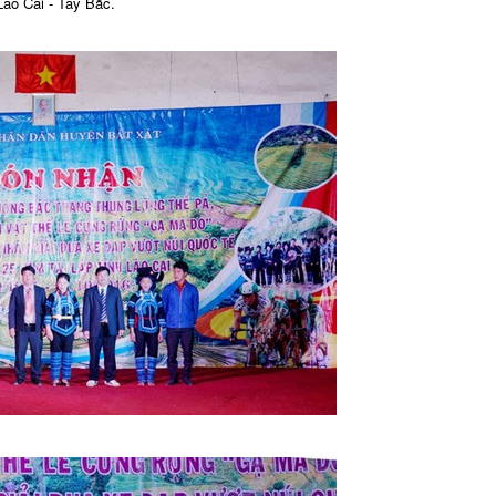
Lào Cai - Tây Bắc.