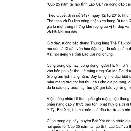
“Cúp 25 năm tái lập tỉnh Lào Cai” và đông đảo cá
Theo Quyết định số 3437, ngày 12/10/2015, khu 
Thể thao và Du lịch công nhận xếp hạng Di tích 
giá là một trong những khu ruộng có vị trí đẹp và
và Hà Nhì nơi đây.
Giờ đây, ruộng bậc thang Thung lũng Thề Pả không
mà còn là Di sản văn hóa đặc biệt, là sản phẩm đ
Xát nói riêng và tỉnh Lào Cai nói chung.
Cũng trong dịp này, cộng động người Hà Nhì ở Y 
văn hóa phi vật thể. Lễ cúng rừng “Gạ Ma Do” đư
Giêng âm lịch hàng năm. Đây là nghi lễ đặc biệt
mùa màng tươi tốt bội thu; cầu cho địa phương, đ
đó là các quy ước, luật tục giữ gìn bảo vệ rừng th
Việc công nhận Di tích quốc gia ruộng bậc thang
phần nâng cao ý thức bảo tồn, phát huy giá trị di 
Y Tý, Bát Xát, thu hút các nhà đầu tư, từng bước 
Cũng trong dịp này, huyện Bát Xát đã tổ chức gia
núi quốc tế “Cúp 25 năm tái lập tỉnh Lào Cai” và