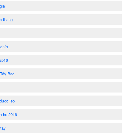
gia
ậc thang
 chín
 2016
 Tây Bắc
 được leo
ùa hè 2016
stay