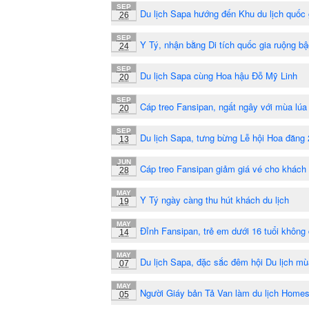
SEP
Du lịch Sapa hướng đến Khu du lịch quốc 
26
SEP
Y Tý, nhận bằng Di tích quốc gia ruộng b
24
SEP
Du lịch Sapa cùng Hoa hậu Đỗ Mỹ Linh
20
SEP
Cáp treo Fansipan, ngất ngây với mùa lúa
20
SEP
Du lịch Sapa, tưng bừng Lễ hội Hoa đăng
13
JUN
Cáp treo Fansipan giảm giá vé cho khách
28
MAY
Y Tý ngày càng thu hút khách du lịch
19
MAY
Đỉnh Fansipan, trẻ em dưới 16 tuổi không
14
MAY
Du lịch Sapa, đặc sắc đêm hội Du lịch m
07
MAY
Người Giáy bản Tả Van làm du lịch Home
05