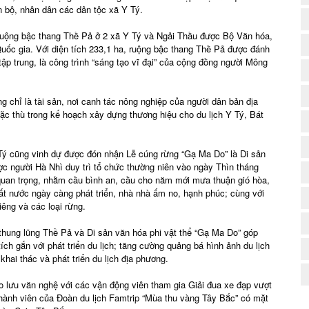
n bộ, nhân dân các dân tộc xã Y Tý.
ruộng bậc thang Thề Pả ở 2 xã Y Tý và Ngải Thầu được Bộ Văn hóa,
Quốc gia. Với diện tích 233,1 ha, ruộng bậc thang Thề Pả được đánh
 tập trung, là công trình “sáng tạo vĩ đại” của cộng đồng người Mông
 chỉ là tài sản, nơi canh tác nông nghiệp của người dân bản địa
ặc thù trong kế hoạch xây dựng thương hiệu cho du lịch Y Tý, Bát
Tý cũng vinh dự được đón nhận Lễ cúng rừng “Gạ Ma Do” là Di sản
ợc người Hà Nhì duy trì tổ chức thường niên vào ngày Thìn tháng
 quan trọng, nhằm cầu bình an, cầu cho năm mới mưa thuận gió hòa,
ất nước ngày càng phát triển, nhà nhà ấm no, hạnh phúc; cùng với
(
iêng và các loại rừng.
 thung lũng Thề Pả và Di sản văn hóa phi vật thể “Gạ Ma Do” góp
tích gắn với phát triển du lịch; tăng cường quảng bá hình ảnh du lịch
khai thác và phát triển du lịch địa phương.
o lưu văn nghệ với các vận động viên tham gia Giải đua xe đạp vượt
 thành viên của Đoàn du lịch Famtrip “Mùa thu vàng Tây Bắc” có mặt