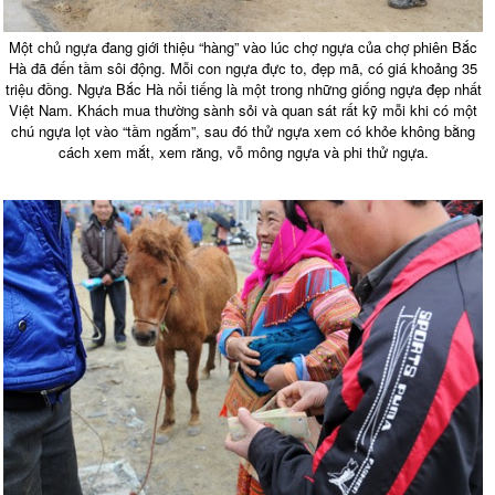
Một chủ ngựa đang giới thiệu “hàng” vào lúc chợ ngựa của chợ phiên Bắc
Hà đã đến tầm sôi động. Mỗi con ngựa đực to, đẹp mã, có giá khoảng 35
triệu đồng. Ngựa Bắc Hà nổi tiếng là một trong những giống ngựa đẹp nhất
Việt Nam. Khách mua thường sành sỏi và quan sát rất kỹ mỗi khi có một
chú ngựa lọt vào “tầm ngắm”, sau đó thử ngựa xem có khỏe không bằng
cách xem mắt, xem răng, vỗ mông ngựa và phi thử ngựa.