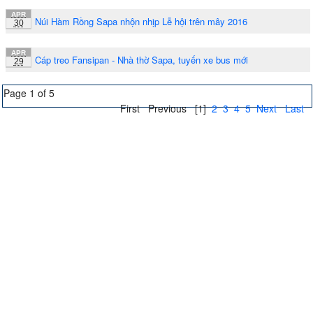
APR
Núi Hàm Rồng Sapa nhộn nhịp Lễ hội trên mây 2016
30
APR
Cáp treo Fansipan - Nhà thờ Sapa, tuyến xe bus mới
29
Page 1 of 5
First
Previous
[1]
2
3
4
5
Next
Last