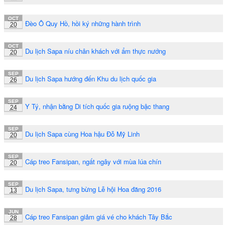
OCT
Đèo Ô Quy Hồ, hồi ký những hành trình
20
OCT
Du lịch Sapa níu chân khách với ẩm thực nướng
20
SEP
Du lịch Sapa hướng đến Khu du lịch quốc gia
26
SEP
Y Tý, nhận bằng Di tích quốc gia ruộng bậc thang
24
SEP
Du lịch Sapa cùng Hoa hậu Đỗ Mỹ Linh
20
SEP
Cáp treo Fansipan, ngất ngây với mùa lúa chín
20
SEP
Du lịch Sapa, tưng bừng Lễ hội Hoa đăng 2016
13
JUN
Cáp treo Fansipan giảm giá vé cho khách Tây Bắc
28