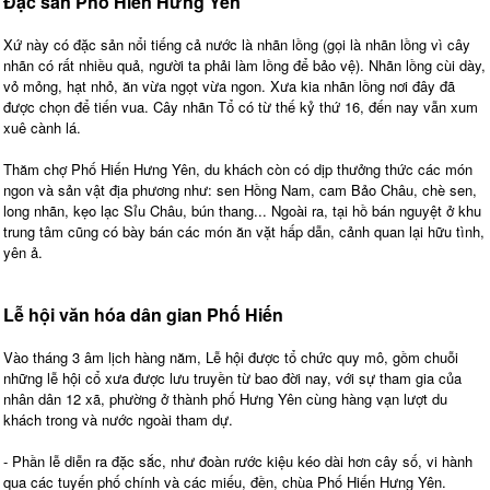
Đặc sản Phố Hiến Hưng Yên
Xứ này có đặc sản nổi tiếng cả nước là nhãn lồng (gọi là nhãn lồng vì cây
nhãn có rất nhiều quả, người ta phải làm lồng để bảo vệ). Nhãn lồng cùi dày,
vỏ mỏng, hạt nhỏ, ăn vừa ngọt vừa ngon. Xưa kia nhãn lồng nơi đây đã
được chọn để tiến vua. Cây nhãn Tổ có từ thế kỷ thứ 16, đến nay vẫn xum
xuê cành lá.
Thăm chợ Phố Hiến Hưng Yên, du khách còn có dịp thưởng thức các món
ngon và sản vật địa phương như: sen Hồng Nam, cam Bảo Châu, chè sen,
long nhãn, kẹo lạc Sỉu Châu, bún thang... Ngoài ra, tại hồ bán nguyệt ở khu
trung tâm cũng có bày bán các món ăn vặt hấp dẫn, cảnh quan lại hữu tình,
yên ả.
Lễ hội văn hóa dân gian Phố Hiến
Vào tháng 3 âm lịch hàng năm, Lễ hội được tổ chức quy mô, gồm chuỗi
những lễ hội cổ xưa được lưu truyền từ bao đời nay, với sự tham gia của
nhân dân 12 xã, phường ở thành phố Hưng Yên cùng hàng vạn lượt du
khách trong và nước ngoài tham dự.
- Phần lễ diễn ra đặc sắc, như đoàn rước kiệu kéo dài hơn cây số, vi hành
qua các tuyến phố chính và các miếu, đền, chùa Phố Hiến Hưng Yên.