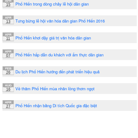
APR
Phố Hiến trong dòng chảy lễ hội dân gian
15
APR
Tưng bừng lễ hội văn hóa dân gian Phố Hiến 2016
13
APR
Phố Hiến khơi dậy giá trị văn hóa dân gian
11
APR
Phố Hiến hấp dẫn du khách với ẩm thực dân gian
07
FEB
Du lịch Phố Hiến hướng đến phát triển hiệu quả
26
AUG
Về thăm Phố Hiến mùa nhãn lồng thơm ngọt
16
APR
Phố Hiến nhận bằng Di tích Quốc gia đặc biệt
27