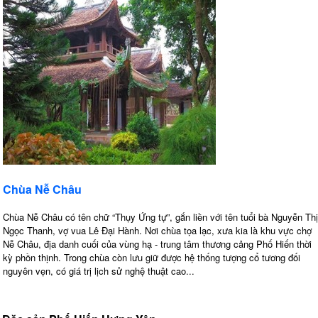
Chùa Nễ Châu
Chùa Nễ Châu có tên chữ “Thụy Ứng tự”, gắn liền với tên tuổi bà Nguyễn Thị
Ngọc Thanh, vợ vua Lê Đại Hành. Nơi chùa tọa lạc, xưa kia là khu vực chợ
Nễ Châu, địa danh cuối của vùng hạ - trung tâm thương cảng Phố Hiến thời
kỳ phồn thịnh. Trong chùa còn lưu giữ được hệ thống tượng cổ tương đối
nguyên vẹn, có giá trị lịch sử nghệ thuật cao...