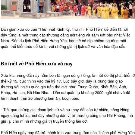
Dân gian xưa có câu “Thứ nhất Kinh Kỳ, thứ nhì Phố Hiến” để diễn tả nơi
đây từng là một trong các thương cảng nổi tiếng và sầm uất bậc nhất Việt
Nam. Đến du lịch Phố Hiến Hưng Yên, bạn sẽ có dịp chiêm ngưỡng một
quần thể kiến trúc cổ kính, với những giá trị lịch sử và văn hóa đặc sắc.
Đôi nét về Phố Hiến xưa và nay
Xưa kia, vùng đất này nằm bên tả ngạn sông Hồng, là một đô thị phát triển ở
thế kỷ 15, cực thịnh vào thế kỷ 17. Lúc bấy giờ, đây là trung tâm giao
thương với nhiều quốc gia trên thế giới như: Trung Quốc, Nhật Bản, Anh,
Pháp, Hà Lan, Bồ Đào Nha... Dân cư quần tụ khoảng 2000 ngôi nhà và đã
hình thành trên 20 phường làm ăn, buôn bán.
- Trải qua những giai đoạn lịch sử và sự thay đổi của tự nhiên, sông Hồng
ngày càng lùi xa, nơi đây nhường dần vị trí thương cảng cho Hải Phòng, mà
giữ lại cho mình những giá trị truyền thống lâu đời.
Phố Hiến ngày nay đã trở thành khu vực trung tâm của Thành phố Hưng Yên