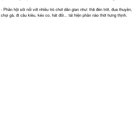
- Phần hội sôi nổi với nhiều trò chơi dân gian như: thả đèn trời, đua thuyền,
chọi gà, đi cầu kiều, kéo co, hát đối... tái hiện phần nào thời hưng thịnh.