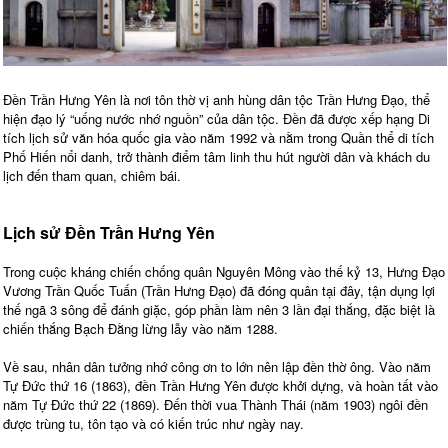
Đền Trần Hưng Yên là nơi tôn thờ vị anh hùng dân tộc Trần Hưng Đạo, thể
hiện đạo lý “uống nước nhớ nguồn” của dân tộc. Đền đã được xếp hạng Di
tích lịch sử văn hóa quốc gia vào năm 1992 và nằm trong Quần thể di tích
Phố Hiến nổi danh, trở thành điểm tâm linh thu hút người dân và khách du
lịch đến tham quan, chiêm bái.
Lịch sử Đền Trần Hưng Yên
Trong cuộc kháng chiến chống quân Nguyên Mông vào thế kỷ 13, Hưng Đạo
Vương Trần Quốc Tuấn (Trần Hưng Đạo) đã đóng quân tại đây, tận dụng lợi
thế ngã 3 sông để đánh giặc, góp phần làm nên 3 lần đại thắng, đặc biệt là
chiến thắng Bạch Đằng lừng lẫy vào năm 1288.
Về sau, nhân dân tưởng nhớ công ơn to lớn nên lập đền thờ ông. Vào năm
Tự Đức thứ 16 (1863), đền Trần Hưng Yên được khởi dựng, và hoàn tất vào
năm Tự Đức thứ 22 (1869). Đến thời vua Thành Thái (năm 1903) ngôi đền
được trùng tu, tôn tạo và có kiến trúc như ngày nay.