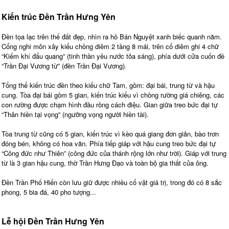
Kiến trúc Đền Trần Hưng Yên
Đền tọa lạc trên thế đất đẹp, nhìn ra hồ Bán Nguyệt xanh biếc quanh năm.
Cổng nghi môn xây kiểu chồng diêm 2 tầng 8 mái, trên cổ diêm ghi 4 chữ
“Kiếm khí đẩu quang” (tinh thần yêu nước tỏa sáng), phía dưới cửa cuốn đề
“Trần Đại Vương từ” (đền Trần Đại Vương).
Tổng thể kiến trúc đền theo kiểu chữ Tam, gồm: đại bái, trung từ và hậu
cung. Tòa đại bái gồm 5 gian, kiến trúc kiểu vì chồng rường giá chiêng, các
con rường được chạm hình đầu rồng cách điệu. Gian giữa treo bức đại tự
“Thân hiền tại vọng” (ngưỡng vọng người hiền tài).
Tòa trung từ cũng có 5 gian, kiến trúc vì kèo quá giang đơn giản, bào trơn
đóng bén, không có hoa văn. Phía tiếp giáp với hậu cung treo bức đại tự
“Công đức như Thiên” (công đức của thánh rộng lớn như trời). Giáp với trung
từ là 3 gian hậu cung, thờ Trần Hưng Đạo và toàn bộ gia thất của ông.
Đền Trần Phố Hiến còn lưu giữ được nhiều cổ vật giá trị, trong đó có 8 sắc
phong, 5 bia đá, 40 pho tượng...
Lễ hội Đền Trần Hưng Yên