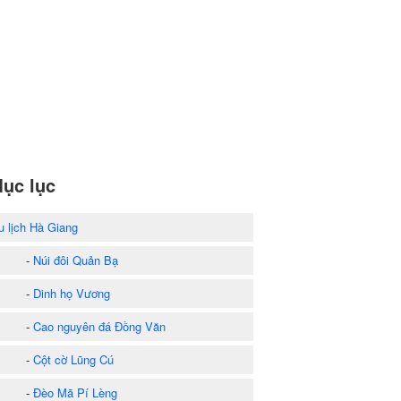
ục lục
u lịch Hà Giang
-
Núi đôi Quản Bạ
-
Dinh họ Vương
-
Cao nguyên đá Đồng Văn
-
Cột cờ Lũng Cú
-
Đèo Mã Pí Lèng