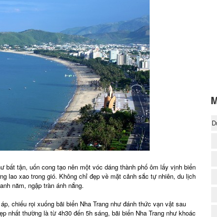
M
D
(
như bất tận, uốn cong tạo nên một vóc dáng thành phố ôm lấy vịnh biển
g lao xao trong gió. Không chỉ đẹp về mặt cảnh sắc tự nhiên, du lịch
uanh năm, ngập tràn ánh nắng.
 áp, chiếu rọi xuống bãi biển Nha Trang như đánh thức vạn vật sau
ẹp nhất thường là từ 4h30 đến 5h sáng, bãi biển Nha Trang như khoác