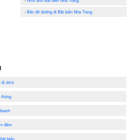
-
Hình ảnh Bãi biển Nha Trang
-
Bản đồ đường đi Bãi biển Nha Trang
g
 lễ 30/4
c thúng
 doanh
tắm đêm
bãi biển