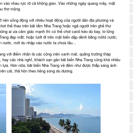
n vào nhau rực rỡ cả không gian. Vào những ngày quang mây, mặt
màu thơ mộng.
(
ở nên sống động với nhiều hoạt động của người dân địa phương và
hơi thể thao trên bãi tắm Nha Trang hoặc ngả người trên ghế thư
những ai ưa cảm giác mạnh thì có thể chơi canô kéo dù bay, lơ lửng
Trang đẹp mắt; hoặc lướt đi trên mặt biển dập dềnh bằng môtô nước;
ên nước, mới du nhập vào nước ta chưa lâu...
rang với điểm nhấn là các công viên xanh mát, quảng trường tháp
., hay các nhà nghỉ, khách sạn gần bãi biển Nha Trang cũng khá nhiều
n lựa. Hơn nữa, bãi biển Nha Trang về đêm như được thắp sáng ánh
trên cát, thả hồn theo tiếng sóng du dương.
(