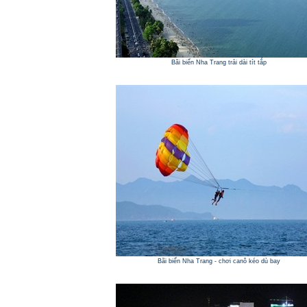
Bãi biển Nha Trang trải dài tít tắp
Bãi biển Nha Trang - chơi canô kéo dù bay