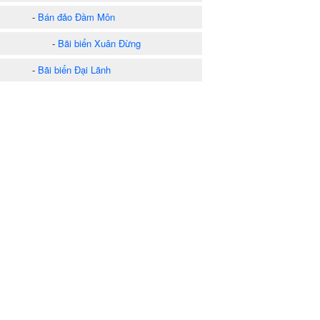
-
Bán đảo Đầm Môn
-
Bãi biển Xuân Đừng
-
Bãi biển Đại Lãnh