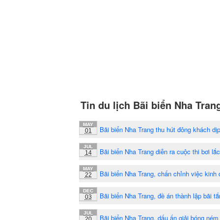
Tin du lịch Bãi biển Nha Tran
MAY
Bãi biển Nha Trang thu hút đông khách dịp
01
JUL
Bãi biển Nha Trang diễn ra cuộc thi bơi lắ
14
MAY
Bãi biển Nha Trang, chấn chỉnh việc kinh
22
DEC
Bãi biển Nha Trang, đề án thành lập bãi 
03
JUL
Bãi biển Nha Trang, dấu ấn giải bóng ném 
20