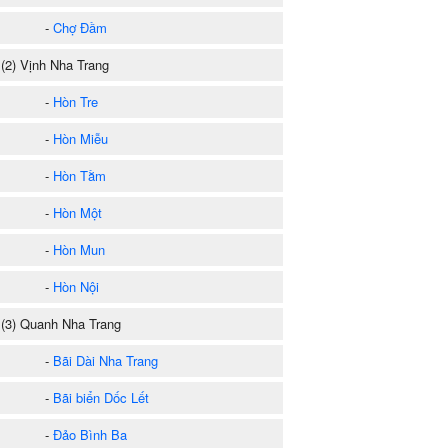
-
Chợ Đầm
2) Vịnh Nha Trang
-
Hòn Tre
-
Hòn Miễu
-
Hòn Tằm
-
Hòn Một
-
Hòn Mun
-
Hòn Nội
3) Quanh Nha Trang
-
Bãi Dài Nha Trang
-
Bãi biển Dốc Lết
-
Đảo Bình Ba