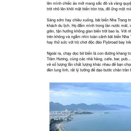
lên mình chiếc áo mới mang sắc đỏ và vàng quyệ
trời nhô lên khỏi mặt biển tròn trịa, đỏ ửng một 
Sáng sớm hay chiều xuống, bãi biển Nha Trang tr
khách du lịch. Họ đắm mình trong làn nước mát, c
giãn, tận hưởng không gian biển trời bao la. Với 
trên không và ngắm nhìn toàn cảnh bãi biển Nha 
hay thử sức với trò chơi độc đáo Flybroad bay tr
Ngoài ra, chạy dọc bờ biển là con đường khang t
Trầm Hương, cùng các nhà hàng, cafe, bar, pub..
về số lượng lẫn chất lượng khác nhau để bạn chọ
đèn lung linh, rất lý tưởng để dạo bước chân trần 