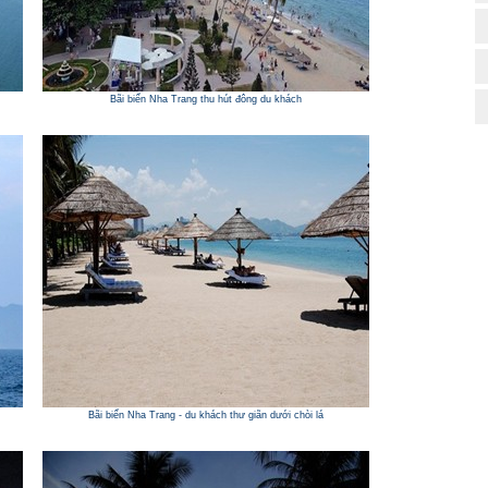
Bãi biển Nha Trang thu hút đông du khách
Bãi biển Nha Trang - du khách thư giãn dưới chòi lá