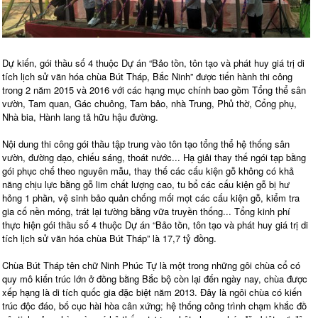
Dự kiến, gói thầu số 4 thuộc Dự án “Bảo tồn, tôn tạo và phát huy giá trị di
tích lịch sử văn hóa chùa Bút Tháp, Bắc Ninh” được tiến hành thi công
trong 2 năm 2015 và 2016 với các hạng mục chính bao gồm Tổng thể sân
vườn, Tam quan, Gác chuông, Tam bảo, nhà Trung, Phủ thờ, Cổng phụ,
Nhà bia, Hành lang tả hữu hậu đường.
Nội dung thi công gói thầu tập trung vào tôn tạo tổng thể hệ thống sân
vườn, đường dạo, chiếu sáng, thoát nước... Hạ giải thay thế ngói tạp bằng
gói phục chế theo nguyên mẫu, thay thế các cấu kiện gỗ không có khả
năng chịu lực bằng gỗ lim chất lượng cao, tu bổ các cấu kiện gỗ bị hư
hỏng 1 phần, vệ sinh bảo quản chống mối mọt các cấu kiện gỗ, kiểm tra
gia cố nền móng, trát lại tường bằng vữa truyền thống... Tổng kinh phí
thực hiện gói thầu số 4 thuộc Dự án “Bảo tồn, tôn tạo và phát huy giá trị di
tích lịch sử văn hóa chùa Bút Tháp” là 17,7 tỷ đồng.
Chùa Bút Tháp tên chữ Ninh Phúc Tự là một trong những gôi chùa cổ có
quy mô kiến trúc lớn ở đồng bằng Bắc bộ còn lại đến ngày nay, chùa được
xếp hạng là di tích quốc gia đặc biệt năm 2013. Đây là ngôi chùa có kiến
trúc độc đáo, bố cục hài hòa cân xứng; hệ thống công trình chạm khắc đồ