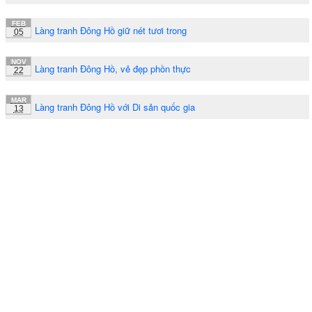
FEB
Làng tranh Đông Hồ giữ nét tươi trong
05
NOV
Làng tranh Đông Hồ, vẻ đẹp phồn thực
22
MAR
Làng tranh Đông Hồ với Di sản quốc gia
13