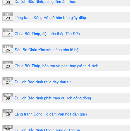
Du lịch Bắc Ninh, nâng tầm ẩm thực
30
DEC
Làng tranh Đông Hồ giữ hồn trên giấy điệp
29
APR
Chùa Bút Tháp, đặc sắc tháp Tôn Đức
12
FEB
Đền Bà Chúa Kho sẵn sàng cho lễ hội
26
DEC
Chùa Bút Tháp, bảo tồn và phát huy giá trị di tích
23
APR
Du lịch Bắc Ninh thúc đẩy đầu tư
27
MAR
Du lịch Bắc Ninh phát triển du lịch cộng đồng
09
JAN
Làng tranh Đông Hồ đậm văn hóa dân gian
19
DEC
Du lịch Bắc Ninh tăng cường quảng bá
22