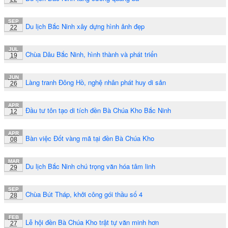
SEP
Du lịch Bắc Ninh xây dựng hình ảnh đẹp
22
JUL
Chùa Dâu Bắc Ninh, hình thành và phát triển
19
JUN
Làng tranh Đông Hồ, nghệ nhân phát huy di sản
26
APR
Đầu tư tôn tạo di tích đền Bà Chúa Kho Bắc Ninh
12
APR
Bàn việc Đốt vàng mã tại đền Bà Chúa Kho
08
MAR
Du lịch Bắc Ninh chú trọng văn hóa tâm linh
29
SEP
Chùa Bút Tháp, khởi công gói thầu số 4
28
FEB
Lễ hội đền Bà Chúa Kho trật tự văn minh hơn
27