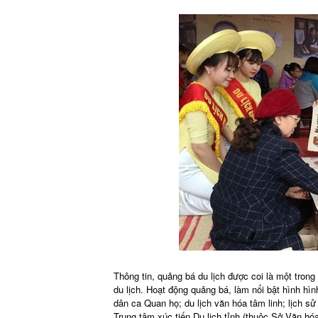
Thông tin, quảng bá du lịch được coi là một tron
du lịch. Hoạt động quảng bá, làm nổi bật hình hì
dân ca Quan họ; du lịch văn hóa tâm linh; lịch sử
Trung tâm xúc tiến Du lịch tỉnh (thuộc Sở Văn hó