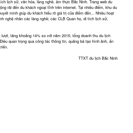
i tích lịch sử, văn hóa, làng nghề, ẩm thực Bắc Ninh. Trang web du
ộng rãi đến du khách ngoại tỉnh trên internet. Tại nhiều điểm, khu du
huyết minh giúp du khách hiểu rõ giá trị của điểm đến... Nhiều hoạt
ình nghệ nhân các làng nghề; các CLB Quan họ, di tích lịch sử,
 lượt, tăng khoảng 14% so với năm 2015; tổng doanh thu du lịch
iều quan trọng qua công tác thông tin, quảng bá tạo hình ảnh, ấn
riển.
TTXT du lịch Bắc Ninh