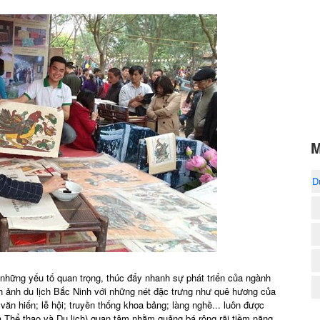
M
D
g những yếu tố quan trọng, thúc đẩy nhanh sự phát triển của ngành
nh ảnh du lịch Bắc Ninh với những nét đặc trưng như quê hương của
 văn hiến; lễ hội; truyền thống khoa bảng; làng nghề... luôn được
a Thể thao và Du lịch) quan tâm nhằm quảng bá rộng rãi tiềm năng,