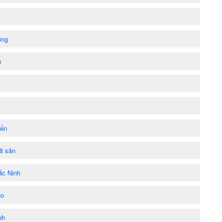
ồng
n
iển
di sản
ắc Ninh
ho
nh