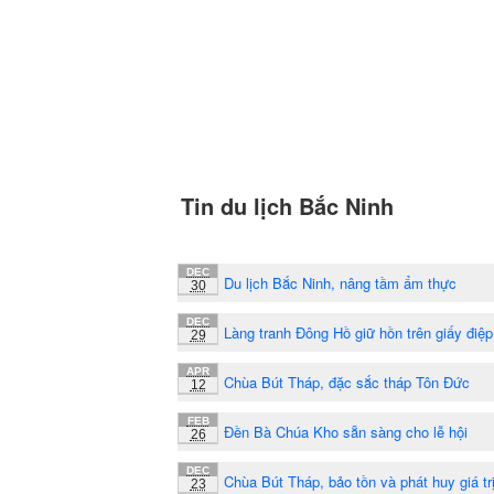
Tin du lịch Bắc Ninh
DEC
Du lịch Bắc Ninh, nâng tầm ẩm thực
30
DEC
Làng tranh Đông Hồ giữ hồn trên giấy điệp
29
APR
Chùa Bút Tháp, đặc sắc tháp Tôn Đức
12
FEB
Đền Bà Chúa Kho sẵn sàng cho lễ hội
26
DEC
Chùa Bút Tháp, bảo tồn và phát huy giá trị
23