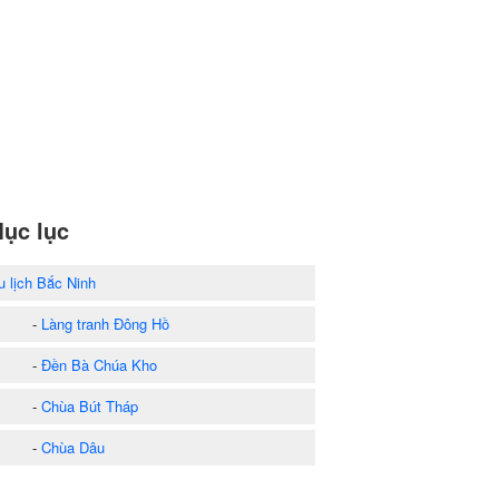
ục lục
u lịch Bắc Ninh
-
Làng tranh Đông Hồ
-
Đền Bà Chúa Kho
-
Chùa Bút Tháp
-
Chùa Dâu