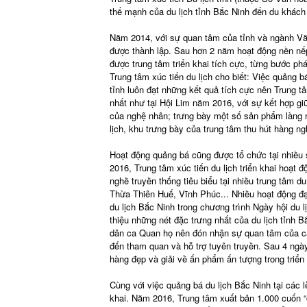
thế mạnh của du lịch tỉnh Bắc Ninh đến du khách
Năm 2014, với sự quan tâm của tỉnh và ngành Văn
được thành lập. Sau hơn 2 năm hoạt động nền nếp,
được trung tâm triển khai tích cực, từng bước p
Trung tâm xúc tiến du lịch cho biết: Việc quảng bá,
tỉnh luôn đạt những kết quả tích cực nên Trung tâ
nhất như tại Hội Lim năm 2016, với sự kết hợp gi
của nghệ nhân; trưng bày một số sản phẩm làng ng
lịch, khu trưng bày của trung tâm thu hút hàng ng
Hoạt động quảng bá cũng được tổ chức tại nhiều s
2016, Trung tâm xúc tiến du lịch triển khai hoạt đ
nghề truyền thống tiêu biểu tại nhiều trung tâm d
Thừa Thiên Huế, Vĩnh Phúc... Nhiều hoạt động đạt
du lịch Bắc Ninh trong chương trình Ngày hội du l
thiệu những nét đặc trưng nhất của du lịch tỉnh 
dân ca Quan họ nên đón nhận sự quan tâm của cá
đến tham quan và hỗ trợ tuyên truyền. Sau 4 ngày 
hàng đẹp và giải về ấn phẩm ấn tượng trong triể
Cùng với việc quảng bá du lịch Bắc Ninh tại các l
khai. Năm 2016, Trung tâm xuất bản 1.000 cuốn “