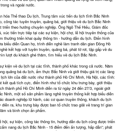
 trong và ngoài nước.
 hóa Thể thao Du lịch, Trung tâm xúc tiến du lịch tỉnh Bắc Ninh
 công tác tuyên truyền, quảng bá, giới thiệu về du lịch Bắc Ninh
hát triển theo hướng chuyên nghiệp. Ông Ngô Thế Hiếu, Giám đốc
 xúc tiến trực tiếp tại các sự kiện, hội chợ, lễ hội truyền thống của
m thường triển khai quầy thông tin - hướng dẫn du lịch. Điển hình
ữa biểu diễn Quan họ, trình diễn nghề làm tranh dân gian Đông Hồ
hề kết hợp với tuyên truyền, quảng bá, phát tờ rơi, tập gấp về du
hìn lượt du khách ghé thăm, tìm hiểu về du lịch Bắc Ninh.
ự kiện về du lịch tại các tỉnh, thành phố khác trong cả nước. Năm
ộng quảng bá du lịch, ẩm thực Bắc Ninh và giới thiệu giá trị các làng
u lịch lớn của đất nước như thành phố Hồ Chí Minh, Hà Nội, các tỉnh:
 kết quả tích cực, điển hình như tổ chức khu trưng bày, giới thiệu
ịch thành phố Hồ Chí Minh diễn ra từ ngày 24 đến 27/3, ngoài giới
Bắc Ninh, một số sản phẩm làng nghề truyền thống kết hợp biểu diễn
c doanh nghiệp lữ hành, các cơ quan truyền thông, khách du lịch
diễn ra, khu trưng bày được ban tổ chức trao giải về trang trí gian
n lãm và bình chọn ấn phẩm.
ễ hội, sự kiện, công tác thông tin, hướng dẫn du lịch cũng được triển
cẩm nang du lịch Bắc Ninh - 15 điểm đến ấn tượng, hấp dẫn”; phát