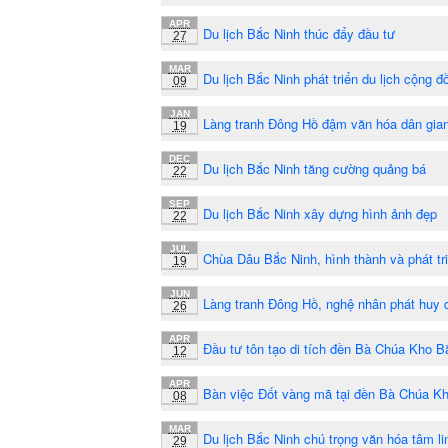
APR
Du lịch Bắc Ninh thúc đẩy đầu tư
27
MAR
Du lịch Bắc Ninh phát triển du lịch cộng đ
09
JAN
Làng tranh Đông Hồ đậm văn hóa dân gia
19
DEC
Du lịch Bắc Ninh tăng cường quảng bá
22
SEP
Du lịch Bắc Ninh xây dựng hình ảnh đẹp
22
JUL
Chùa Dâu Bắc Ninh, hình thành và phát tr
19
JUN
Làng tranh Đông Hồ, nghệ nhân phát huy 
26
APR
Đầu tư tôn tạo di tích đền Bà Chúa Kho B
12
APR
Bàn việc Đốt vàng mã tại đền Bà Chúa K
08
MAR
Du lịch Bắc Ninh chú trọng văn hóa tâm li
29