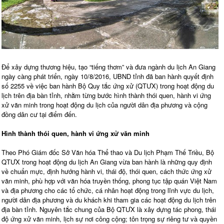
Để xây dựng thương hiệu, tạo “tiếng thơm” và đưa ngành du lịch An Giang
ngày càng phát triển, ngày 10/8/2016, UBND tỉnh đã ban hành quyết định
số 2255 về việc ban hành Bộ Quy tắc ứng xử (QTƯX) trong hoạt động du
lịch trên địa bàn tỉnh, nhằm từng bước hình thành thói quen, hành vi ứng
xử văn minh trong hoạt động du lịch của người dân địa phương và cộng
đồng dân cư tại điểm đến.
Hình thành thói quen, hành vi ứng xử văn minh
Theo Phó Giám đốc Sở Văn hóa Thể thao và Du lịch Phạm Thế Triều, Bộ
QTƯX trong hoạt động du lịch An Giang vừa ban hành là những quy định
về chuẩn mực, định hướng hành vi, thái độ, thói quen, cách thức ứng xử
văn minh, phù hợp với văn hóa truyền thống, phong tục tập quán Việt Nam
và địa phương cho các tổ chức, cá nhân hoạt động trong lĩnh vực du lịch,
người dân địa phương và du khách khi tham gia các hoạt động du lịch trên
địa bàn tỉnh. Nguyên tắc chung của Bộ QTƯX là xây dựng tác phong, thái
độ ứng xử văn minh, lịch sự nơi công cộng; tôn trọng sự riêng tư và quyền