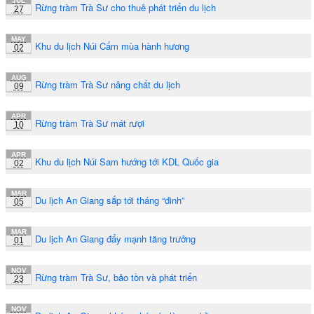
JUL
Rừng tràm Trà Sư cho thuê phát triển du lịch
27
MAY
Khu du lịch Núi Cấm mùa hành hương
02
AUG
Rừng tràm Trà Sư nâng chất du lịch
09
APR
Rừng tràm Trà Sư mát rượi
10
APR
Khu du lịch Núi Sam hướng tới KDL Quốc gia
02
MAR
Du lịch An Giang sắp tới tháng “đinh”
05
MAR
Du lịch An Giang đẩy mạnh tăng trưởng
01
NOV
Rừng tràm Trà Sư, bảo tồn và phát triển
23
NOV