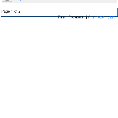
Page 1 of 2
First
Previous
[1]
2
Next
Last