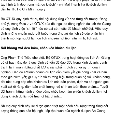
tạo hình ảnh đẹp trong mắt du khách” - chị Mai Thanh Hà (khách du lịch
đến từ TP. Hồ Chí Minh) góp ý.
Bộ QTƯX quy định rất cụ thể nội dung ứng xử cho từng đối tượng. Đáng
chú ý, trong Điều 7 về QTƯX của đội ngũ lao động ngành du lịch An Giang
có quy định việc “xin lỗi” nếu có sai sót hoặc để khách chờ đợi. Việc quy
định những chuẩn mực bắt buộc trong ứng xử du lịch sẽ góp phần hình
thành một lớp người làm du lịch chuyên nghiệp, văn minh, lịch sự.
Nói không với đeo bám, chèo kéo khách du lịch
Ông Phạm Thế Triều cho biết, Bộ QTƯX trong hoạt động du lịch An Giang
có gì hay nữa, đó là quy định về vấn đề đạo đức trong kinh doanh, cạnh
tranh lành mạnh bằng chất lượng sản phẩm, dịch vụ và uy tín doanh
nghiệp. Các cơ sở kinh doanh du lịch cần niêm yết giá công khai và bán
theo giá niêm yết; giữ uy tín và thương hiệu trong quan hệ với khách hàng,
đối tác; cung cấp cho khách du lịch các sản phẩm, dịch vụ có nguồn gốc
xuất xứ rõ ràng, đảm bảo chất lượng, vệ sinh an toàn thực phẩm... Tuyệt
đối tránh những hành vi đeo bám, chèo kéo, làm phiền khách du lịch, lợi
dụng khách du lịch để trục lợi bất chính...
Những quy định này sẽ được quán triệt một cách sâu rộng trong từng đối
tượng thông qua các hội nghị, lớp tập huấn của ngành du lịch An Giang.