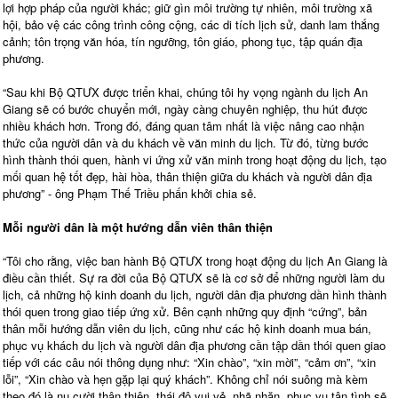
lợi hợp pháp của người khác; giữ gìn môi trường tự nhiên, môi trường xã
hội, bảo vệ các công trình công cộng, các di tích lịch sử, danh lam thắng
cảnh; tôn trọng văn hóa, tín ngưỡng, tôn giáo, phong tục, tập quán địa
phương.
“Sau khi Bộ QTƯX được triển khai, chúng tôi hy vọng ngành du lịch An
Giang sẽ có bước chuyển mới, ngày càng chuyên nghiệp, thu hút được
nhiều khách hơn. Trong đó, đáng quan tâm nhất là việc nâng cao nhận
thức của người dân và du khách về văn minh du lịch. Từ đó, từng bước
hình thành thói quen, hành vi ứng xử văn minh trong hoạt động du lịch, tạo
mối quan hệ tốt đẹp, hài hòa, thân thiện giữa du khách và người dân địa
phương” - ông Phạm Thế Triều phấn khởi chia sẻ.
Mỗi người dân là một hướng dẫn viên thân thiện
“Tôi cho rằng, việc ban hành Bộ QTƯX trong hoạt động du lịch An Giang là
điều cần thiết. Sự ra đời của Bộ QTƯX sẽ là cơ sở để những người làm du
lịch, cả những hộ kinh doanh du lịch, người dân địa phương dần hình thành
thói quen trong giao tiếp ứng xử. Bên cạnh những quy định “cứng”, bản
thân mỗi hướng dẫn viên du lịch, cũng như các hộ kinh doanh mua bán,
phục vụ khách du lịch và người dân địa phương cần tập dần thói quen giao
tiếp với các câu nói thông dụng như: “Xin chào”, “xin mời”, “cảm ơn”, “xin
lỗi”, “Xin chào và hẹn gặp lại quý khách”. Không chỉ nói suông mà kèm
theo đó là nụ cười thân thiện, thái độ vui vẻ, nhã nhặn, phục vụ tận tình sẽ