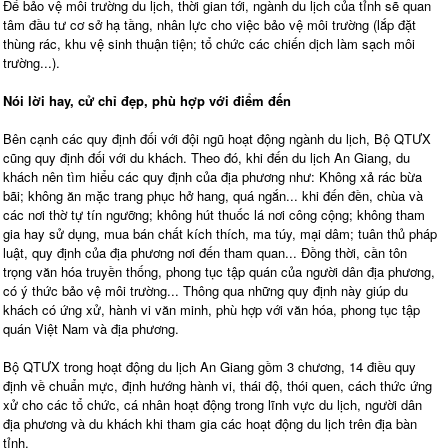
Để bảo vệ môi trường du lịch, thời gian tới, ngành du lịch của tỉnh sẽ quan
tâm đầu tư cơ sở hạ tầng, nhân lực cho việc bảo vệ môi trường (lắp đặt
thùng rác, khu vệ sinh thuận tiện; tổ chức các chiến dịch làm sạch môi
trường...).
Nói lời hay, cử chỉ đẹp, phù hợp với điểm đến
Bên cạnh các quy định đối với đội ngũ hoạt động ngành du lịch, Bộ QTƯX
cũng quy định đối với du khách. Theo đó, khi đến du lịch An Giang, du
khách nên tìm hiểu các quy định của địa phương như: Không xả rác bừa
bãi; không ăn mặc trang phục hở hang, quá ngắn... khi đến đền, chùa và
các nơi thờ tự tín ngưỡng; không hút thuốc lá nơi công cộng; không tham
gia hay sử dụng, mua bán chất kích thích, ma túy, mại dâm; tuân thủ pháp
luật, quy định của địa phương nơi đến tham quan... Đồng thời, cần tôn
trọng văn hóa truyền thống, phong tục tập quán của người dân địa phương,
có ý thức bảo vệ môi trường... Thông qua những quy định này giúp du
khách có ứng xử, hành vi văn minh, phù hợp với văn hóa, phong tục tập
quán Việt Nam và địa phương.
Bộ QTƯX trong hoạt động du lịch An Giang gồm 3 chương, 14 điều quy
định về chuẩn mực, định hướng hành vi, thái độ, thói quen, cách thức ứng
xử cho các tổ chức, cá nhân hoạt động trong lĩnh vực du lịch, người dân
địa phương và du khách khi tham gia các hoạt động du lịch trên địa bàn
tỉnh.