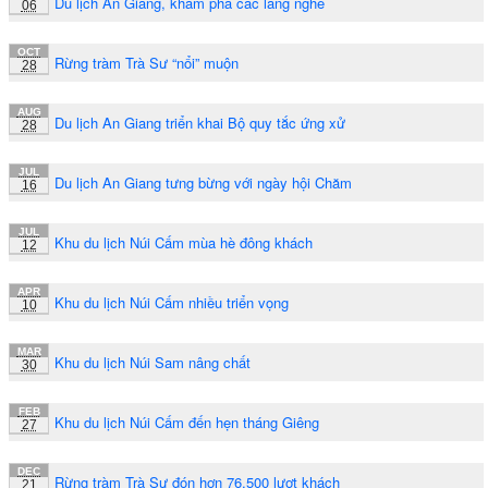
Du lịch An Giang, khám phá các làng nghề
06
OCT
Rừng tràm Trà Sư “nổi” muộn
28
AUG
Du lịch An Giang triển khai Bộ quy tắc ứng xử
28
JUL
Du lịch An Giang tưng bừng với ngày hội Chăm
16
JUL
Khu du lịch Núi Cấm mùa hè đông khách
12
APR
Khu du lịch Núi Cấm nhiều triển vọng
10
MAR
Khu du lịch Núi Sam nâng chất
30
FEB
Khu du lịch Núi Cấm đến hẹn tháng Giêng
27
DEC
Rừng tràm Trà Sư đón hơn 76.500 lượt khách
21