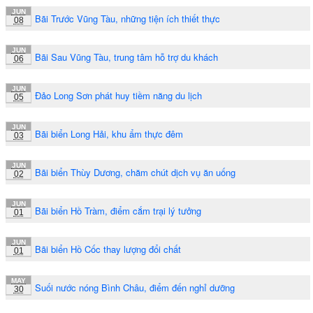
JUN
Bãi Trước Vũng Tàu, những tiện ích thiết thực
08
JUN
Bãi Sau Vũng Tàu, trung tâm hỗ trợ du khách
06
JUN
Đảo Long Sơn phát huy tiềm năng du lịch
05
JUN
Bãi biển Long Hải, khu ẩm thực đêm
03
JUN
Bãi biển Thùy Dương, chăm chút dịch vụ ăn uống
02
JUN
Bãi biển Hồ Tràm, điểm cắm trại lý tưởng
01
JUN
Bãi biển Hồ Cốc thay lượng đổi chất
01
MAY
Suối nước nóng Bình Châu, điểm đến nghỉ dưỡng
30