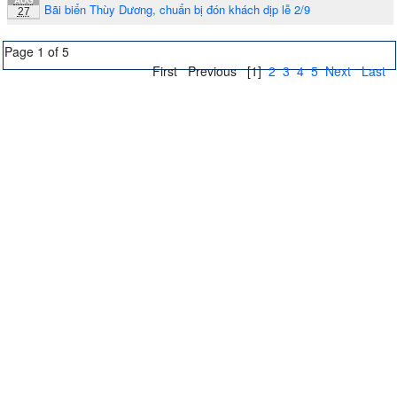
AUG
Bãi biển Thùy Dương, chuẩn bị đón khách dịp lễ 2/9
27
Page 1 of 5
First
Previous
[1]
2
3
4
5
Next
Last