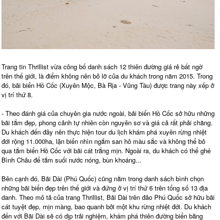
Trang tin Thrillist vừa công bố danh sách 12 thiên đường giá rẻ bất ngờ
trên thế giới, là điểm không nên bỏ lỡ của du khách trong năm 2015. Trong
đó, bãi biển Hồ Cốc (Xuyên Mộc, Bà Rịa - Vũng Tàu) được trang này xếp ở
vị trí thứ 8.
- Theo đánh giá của chuyên gia nước ngoài, bãi biển Hồ Cốc sở hữu những
bãi tắm đẹp, phong cảnh tự nhiên còn nguyên sơ và giá cả rất phải chăng.
Du khách đến đây nên thực hiện tour du lịch khám phá xuyên rừng nhiệt
đới rộng 11.000ha, lặn biển nhìn ngắm san hô màu sắc và không thể bỏ
qua tắm biển Hồ Cốc với bãi cát trắng mịn. Ngoài ra, du khách có thể ghé
Bình Châu để tắm suối nước nóng, bùn khoáng...
Bên cạnh đó, Bãi Dài (Phú Quốc) cũng nằm trong danh sách bình chọn
những bãi biển đẹp trên thế giới và đứng ở vị trí thứ 6 trên tổng số 13 địa
danh. Theo mô tả của trang Thrillist, Bãi Dài trên đảo Phú Quốc sở hữu bãi
cát tuyệt đẹp, mịn màng, bao quanh bởi một khu rừng nhiệt đới. Du khách
đến với Bãi Dài sẽ có dịp trải nghiệm, khám phá thiên đường biển bằng