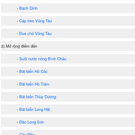
-
Bạch Dinh
-
Cáp treo Vũng Tàu
-
Đua chó Vũng Tàu
2) Mở rộng điểm đến
-
Suối nước nóng Bình Châu
-
Bãi biển Hồ Cốc
-
Bãi biển Hồ Tràm
-
Bãi biển Thùy Dương
-
Bãi biển Long Hải
-
Đảo Long Sơn
-
Côn Đảo