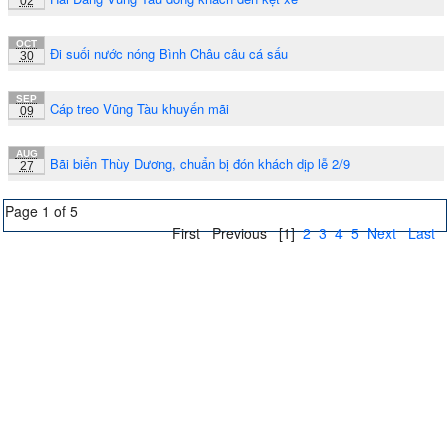
02
OCT
Đi suối nước nóng Bình Châu câu cá sấu
30
SEP
Cáp treo Vũng Tàu khuyến mãi
09
AUG
Bãi biển Thùy Dương, chuẩn bị đón khách dịp lễ 2/9
27
Page 1 of 5
First
Previous
[1]
2
3
4
5
Next
Last