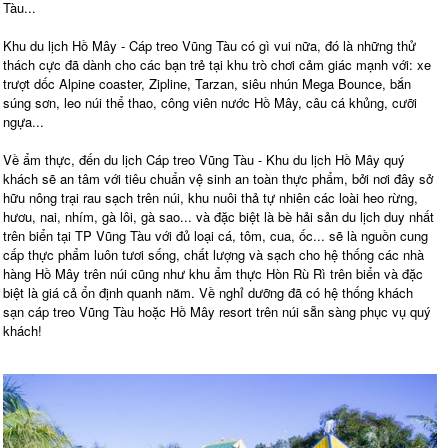
Tàu...
Khu du lịch Hồ Mây - Cáp treo Vũng Tàu có gì vui nữa, đó là những thử
thách cực đã dành cho các bạn trẻ tại khu trò chơi cảm giác mạnh với: xe
trượt dốc Alpine coaster, Zipline, Tarzan, siêu nhún Mega Bounce, bắn
súng sơn, leo núi thể thao, công viên nước Hồ Mây, câu cá khủng, cưỡi
ngựa...
Về ẩm thực, đến du lịch Cáp treo Vũng Tàu - Khu du lịch Hồ Mây quý
khách sẽ an tâm với tiêu chuẩn vệ sinh an toàn thực phẩm, bởi nơi đây sở
hữu nông trại rau sạch trên núi, khu nuôi thả tự nhiên các loài heo rừng,
hươu, nai, nhím, gà lôi, gà sao... và đặc biệt là bè hải sản du lịch duy nhất
trên biển tại TP Vũng Tàu với đủ loại cá, tôm, cua, ốc... sẽ là nguồn cung
cấp thực phẩm luôn tươi sống, chất lượng và sạch cho hệ thống các nhà
hàng Hồ Mây trên núi cũng như khu ẩm thực Hòn Rù Rì trên biển và đặc
biệt là giá cả ổn định quanh năm. Về nghỉ dưỡng đã có hệ thống khách
sạn cáp treo Vũng Tàu hoặc Hồ Mây resort trên núi sẵn sàng phục vụ quý
khách!