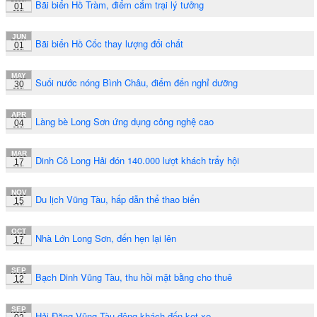
Bãi biển Hồ Tràm, điểm cắm trại lý tưởng
01
JUN
Bãi biển Hồ Cốc thay lượng đổi chất
01
MAY
Suối nước nóng Bình Châu, điểm đến nghỉ dưỡng
30
APR
Làng bè Long Sơn ứng dụng công nghệ cao
04
MAR
Dinh Cô Long Hải đón 140.000 lượt khách trẩy hội
17
NOV
Du lịch Vũng Tàu, hấp dẫn thể thao biển
15
OCT
Nhà Lớn Long Sơn, đến hẹn lại lên
17
SEP
Bạch Dinh Vũng Tàu, thu hồi mặt bằng cho thuê
12
SEP
Hải Đăng Vũng Tàu đông khách đến kẹt xe