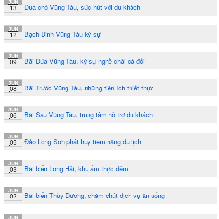
JUN
Đua chó Vũng Tàu, sức hút với du khách
13
JUN
Bạch Dinh Vũng Tàu ký sự
12
JUN
Bãi Dứa Vũng Tàu, ký sự nghề chài cá đối
09
JUN
Bãi Trước Vũng Tàu, những tiện ích thiết thực
08
JUN
Bãi Sau Vũng Tàu, trung tâm hỗ trợ du khách
06
JUN
Đảo Long Sơn phát huy tiềm năng du lịch
05
JUN
Bãi biển Long Hải, khu ẩm thực đêm
03
JUN
Bãi biển Thùy Dương, chăm chút dịch vụ ăn uống
02
JUN