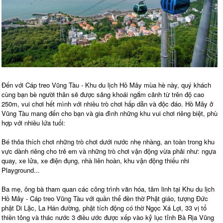
Đến với Cáp treo Vũng Tàu - Khu du lịch Hồ Mây mùa hè này, quý khách
cùng bạn bè người thân sẽ được sảng khoái ngắm cảnh từ trên độ cao
250m, vui chơi hết mình với nhiều trò chơi hấp dẫn và độc đáo. Hồ Mây ở
Vũng Tàu mang đến cho bạn và gia đình những khu vui chơi riêng biệt, phù
hợp với nhiều lứa tuổi:
Bé thỏa thích chơi những trò chơi dưới nước nhẹ nhàng, an toàn trong khu
vực dành riêng cho trẻ em và những trò chơi vận động vừa phải như: ngựa
quay, xe lửa, xe điện đụng, nhà liên hoàn, khu vận động thiếu nhi
Playground...
Ba mẹ, ông bà tham quan các công trình văn hóa, tâm linh tại Khu du lịch
Hồ Mây - Cáp treo Vũng Tàu với quần thể đền thờ Phật giáo, tượng Đức
phật Di Lặc, La Hán đường, phật tích động có thờ Ngọc Xá Lợi, 33 vị tổ
thiền tông và thác nước 3 điều ước được xếp vào kỷ lục tỉnh Bà Rịa Vũng