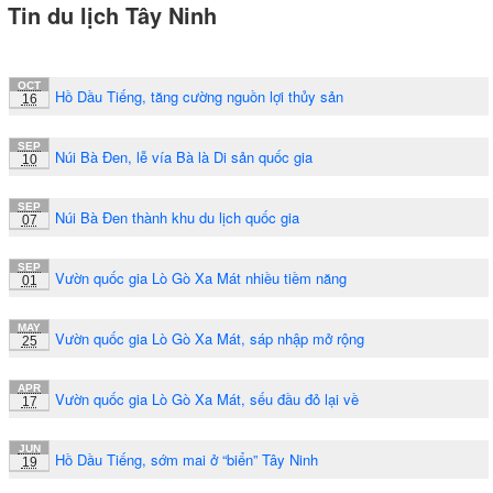
Tin du lịch Tây Ninh
OCT
Hồ Dầu Tiếng, tăng cường nguồn lợi thủy sản
16
SEP
Núi Bà Đen, lễ vía Bà là Di sản quốc gia
10
SEP
Núi Bà Đen thành khu du lịch quốc gia
07
SEP
Vườn quốc gia Lò Gò Xa Mát nhiều tiềm năng
01
MAY
Vườn quốc gia Lò Gò Xa Mát, sáp nhập mở rộng
25
APR
Vườn quốc gia Lò Gò Xa Mát, sếu đầu đỏ lại về
17
JUN
Hồ Dầu Tiếng, sớm mai ở “biển” Tây Ninh
19