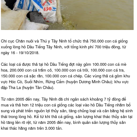
Chi cục Chăn nuôi và Thú y Tây Ninh tổ chức thả 750.000 con cá giống
xuống lòng hồ Dầu Tiếng Tây Ninh, với tổng kinh phí 700 triệu đồng, từ
ngày 16 - 19/10/2018.
Các loại cá được thả tại hồ Dầu Tiếng đợt này gồm 100.000 con cá mè
hoa, 200.000 con cá trắm cỏ, 100.000 con cá trôi, 100.000 con cá tra,
150.000 con cá sặc rằn, 100.000 con cá chép. Các vùng thả cá gồm khu
vực Hóc Cò, Suối Nhím, Rừng Cấm (huyện Dương Minh Châu); khu vực
đập Tha La (huyện Tân Châu).
Từ năm 2005 đến nay, Tây Ninh đã chi ngân sách khoảng 7 tỷ đồng để
mua và thả hơn 12 triệu con cá giống các loại vào hồ Dầu Tiếng nhằm bổ
sung và phát triển nguồn lợi thủy sản, tăng chủng loại và cân bằng hệ sinh
thái trong lòng hồ. Kể từ khi thả cá giống, sản lượng khai thác thủy sản tại
hồ tăng lên rõ rệt, từ năm 2005 đến nay, bình quân sản lượng thủy sản
khai thác hằng năm trên 3.000 tấn.