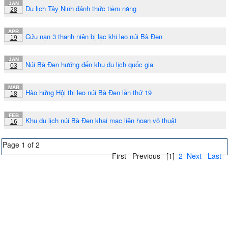
JAN
Du lịch Tây Ninh đánh thức tiềm năng
28
APR
Cứu nạn 3 thanh niên bị lạc khi leo núi Bà Đen
19
JAN
Núi Bà Đen hướng đến khu du lịch quốc gia
03
MAR
Hào hứng Hội thi leo núi Bà Đen lần thứ 19
18
FEB
Khu du lịch núi Bà Đen khai mạc liên hoan võ thuật
16
Page 1 of 2
First
Previous
[1]
2
Next
Last