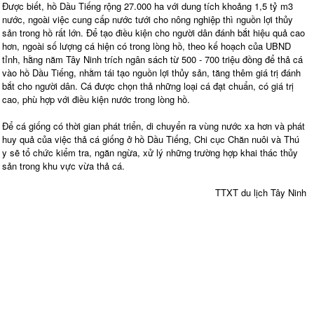
Được biết, hồ Dầu Tiếng rộng 27.000 ha với dung tích khoảng 1,5 tỷ m3
nước, ngoài việc cung cấp nước tưới cho nông nghiệp thì nguồn lợi thủy
sản trong hồ rất lớn. Để tạo điều kiện cho người dân đánh bắt hiệu quả cao
hơn, ngoài số lượng cá hiện có trong lòng hồ, theo kế hoạch của UBND
tỉnh, hằng năm Tây Ninh trích ngân sách từ 500 - 700 triệu đồng để thả cá
vào hồ Dầu Tiếng, nhằm tái tạo nguồn lợi thủy sản, tăng thêm giá trị đánh
bắt cho người dân. Cá được chọn thả những loại cá đạt chuẩn, có giá trị
cao, phù hợp với điều kiện nước trong lòng hồ.
Để cá giống có thời gian phát triển, di chuyển ra vùng nước xa hơn và phát
huy quả của việc thả cá giống ở hồ Dầu Tiếng, Chi cục Chăn nuôi và Thú
y sẽ tổ chức kiểm tra, ngăn ngừa, xử lý những trường hợp khai thác thủy
sản trong khu vực vừa thả cá.
TTXT du lịch Tây Ninh