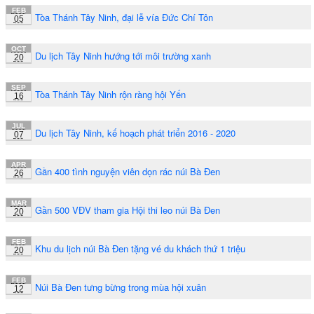
FEB
Tòa Thánh Tây Ninh, đại lễ vía Đức Chí Tôn
05
OCT
Du lịch Tây Ninh hướng tới môi trường xanh
20
SEP
Tòa Thánh Tây Ninh rộn ràng hội Yến
16
JUL
Du lịch Tây Ninh, kế hoạch phát triển 2016 - 2020
07
APR
Gần 400 tình nguyện viên dọn rác núi Bà Đen
26
MAR
Gần 500 VĐV tham gia Hội thi leo núi Bà Đen
20
FEB
Khu du lịch núi Bà Đen tặng vé du khách thứ 1 triệu
20
FEB
Núi Bà Đen tưng bừng trong mùa hội xuân
12