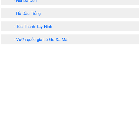
-
Núi Bà Đen
-
Hồ Dầu Tiếng
-
Tòa Thánh Tây Ninh
-
Vườn quốc gia Lò Gò Xa Mát