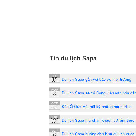
Tin du lịch Sapa
JUL
Du lịch Sapa gắn với bảo vệ môi trường
19
NOV
Du lịch Sapa sẽ có Công viên văn hóa đẳ
01
OCT
Đèo Ô Quy Hồ, hồi ký những hành trình
20
OCT
Du lịch Sapa níu chân khách với ẩm thực
20
SEP
Du lịch Sapa hướng đến Khu du lịch quốc 
26