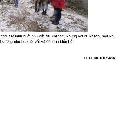
thời tiết lạnh buốt như cắt da, cắt thịt. Nhưng với du khách, một khi
ì dường như bao nỗi vất vả đều tan biến hết!
TTXT du lịch Sapa