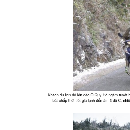
Khách du lịch đổ lên đèo Ô Quy Hồ ngắm tuyết bằ
bất chấp thời tiết giá lạnh đến âm 3 độ C, nh