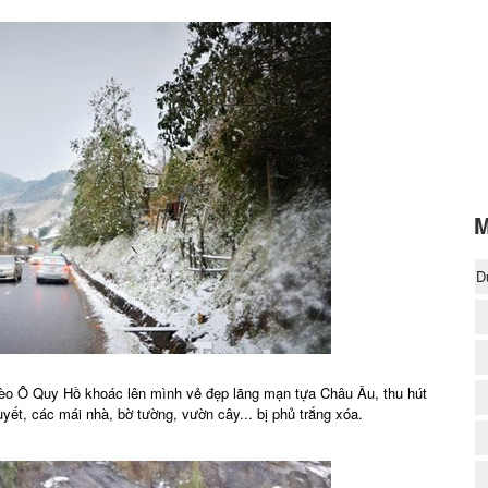
M
D
(
đèo Ô Quy Hồ khoác lên mình vẻ đẹp lãng mạn tựa Châu Âu, thu hút
uyết, các mái nhà, bờ tường, vườn cây... bị phủ trắng xóa.