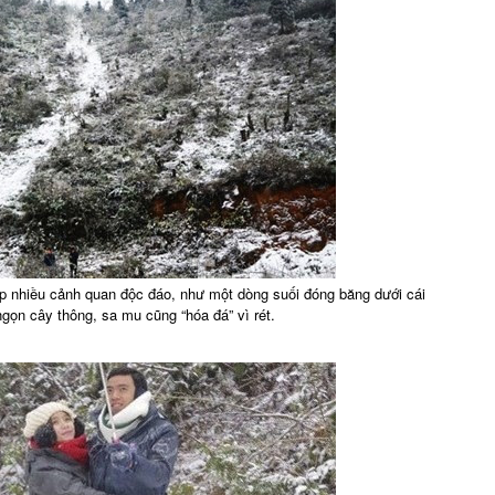
 nhiều cảnh quan độc đáo, như một dòng suối đóng băng dưới cái
gọn cây thông, sa mu cũng “hóa đá” vì rét.