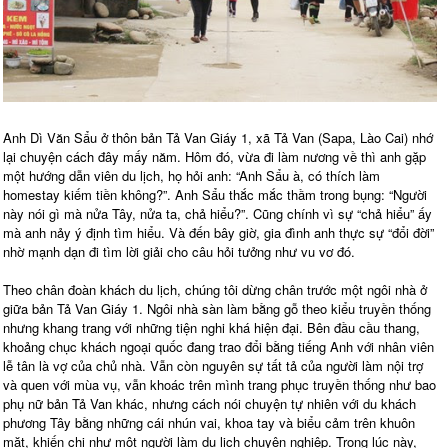
Anh Dì Văn Sẩu ở thôn bản Tả Van Giáy 1, xã Tả Van (Sapa, Lào Cai) nhớ
lại chuyện cách đây mấy năm. Hôm đó, vừa đi làm nương về thì anh gặp
một hướng dẫn viên du lịch, họ hỏi anh: “Anh Sẩu à, có thích làm
homestay kiếm tiền không?”. Anh Sẩu thắc mắc thầm trong bụng: “Người
này nói gì mà nửa Tây, nửa ta, chả hiểu?”. Cũng chính vì sự “chả hiểu” ấy
mà anh nảy ý định tìm hiểu. Và đến bây giờ, gia đình anh thực sự “đổi đời”
nhờ mạnh dạn đi tìm lời giải cho câu hỏi tưởng như vu vơ đó.
Theo chân đoàn khách du lịch, chúng tôi dừng chân trước một ngôi nhà ở
giữa bản Tả Van Giáy 1. Ngôi nhà sàn làm bằng gỗ theo kiểu truyền thống
nhưng khang trang với những tiện nghi khá hiện đại. Bên đầu cầu thang,
khoảng chục khách ngoại quốc đang trao đổi bằng tiếng Anh với nhân viên
lễ tân là vợ của chủ nhà. Vẫn còn nguyên sự tất tả của người làm nội trợ
và quen với mùa vụ, vẫn khoác trên mình trang phục truyền thống như bao
phụ nữ bản Tả Van khác, nhưng cách nói chuyện tự nhiên với du khách
phương Tây bằng những cái nhún vai, khoa tay và biểu cảm trên khuôn
mặt, khiến chị như một người làm du lịch chuyên nghiệp. Trong lúc này,