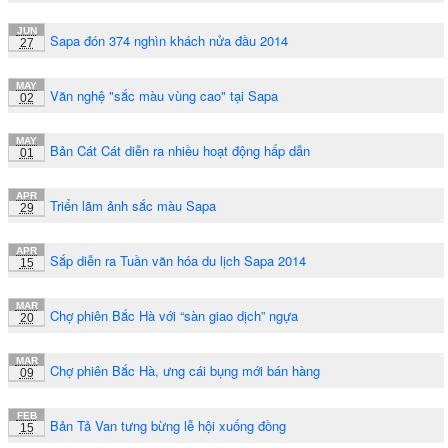
JUN
Sapa đón 374 nghìn khách nửa đầu 2014
27
MAY
Văn nghệ "sắc màu vùng cao" tại Sapa
02
MAY
Bản Cát Cát diễn ra nhiều hoạt động hấp dẫn
01
APR
Triển lãm ảnh sắc màu Sapa
29
APR
Sắp diễn ra Tuần văn hóa du lịch Sapa 2014
15
MAR
Chợ phiên Bắc Hà với “sàn giao dịch” ngựa
20
MAR
Chợ phiên Bắc Hà, ưng cái bụng mới bán hàng
09
FEB
Bản Tả Van tưng bừng lễ hội xuống đồng
15