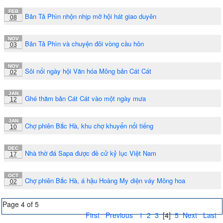
FEB
Bản Tả Phìn nhộn nhịp mở hội hát giao duyên
08
NOV
Bản Tả Phìn và chuyện đôi vòng cầu hôn
03
NOV
Sôi nổi ngày hội Văn hóa Mông bản Cát Cát
02
JAN
Ghé thăm bản Cát Cát vào một ngày mưa
12
JAN
Chợ phiên Bắc Hà, khu chợ khuyển nổi tiếng
10
DEC
Nhà thờ đá Sapa được đề cử kỷ lục Việt Nam
17
OCT
Chợ phiên Bắc Hà, á hậu Hoàng My diện váy Mông hoa
02
Page 4 of 5
First
Previous
1
2
3
[4]
5
Next
Last