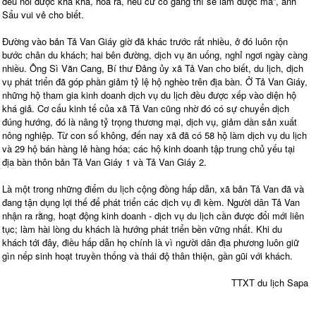
đều nói được kha khá, hóa ra, nếu cứ cố gắng thì sẽ làm được mà”, anh
Sẩu vui vẻ cho biết.
Đường vào bản Tả Van Giáy giờ đã khác trước rất nhiều, ở đó luôn rộn
bước chân du khách; hai bên đường, dịch vụ ăn uống, nghỉ ngơi ngày càng
nhiều. Ông Sì Văn Cang, Bí thư Đảng ủy xã Tả Van cho biết, du lịch, dịch
vụ phát triển đã góp phần giảm tỷ lệ hộ nghèo trên địa bàn. Ở Tả Van Giáy,
những hộ tham gia kinh doanh dịch vụ du lịch đều được xếp vào diện hộ
khá giả. Cơ cấu kinh tế của xã Tả Van cũng nhờ đó có sự chuyển dịch
đúng hướng, đó là nâng tỷ trọng thương mại, dịch vụ, giảm dần sản xuất
nông nghiệp. Từ con số không, đến nay xã đã có 58 hộ làm dịch vụ du lịch
và 29 hộ bán hàng lẻ hàng hóa; các hộ kinh doanh tập trung chủ yếu tại
địa bàn thôn bản Tả Van Giáy 1 và Tả Van Giáy 2.
Là một trong những điểm du lịch cộng đồng hấp dẫn, xã bản Tả Van đã và
đang tận dụng lợi thế để phát triển các dịch vụ đi kèm. Người dân Tả Van
nhận ra rằng, hoạt động kinh doanh - dịch vụ du lịch cần được đổi mới liên
tục; làm hài lòng du khách là hướng phát triển bền vững nhất. Khi du
khách tới đây, điều hấp dẫn họ chính là vì người dân địa phương luôn giữ
gìn nếp sinh hoạt truyền thống và thái độ thân thiện, gần gũi với khách.
TTXT du lịch Sapa