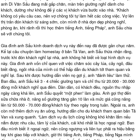
anh Dì Văn Sẩu đang mải gấp chăn, màn trên giường nghỉ dành cho
khách, dường như không để ý các vị khách vừa bước vào nhà. “Khách
không có yêu cầu cao, nên vợ chồng tôi tự làm hết các công việc. Vợ lên
thị trấn đón khách từ sáng sớm, còn mình ở nhà dọn dẹp phòng nghỉ,
phòng ăn, khi rảnh rỗi thì học thêm tiếng Anh, tiếng Pháp”, anh Sẩu chia
sẻ với chúng tôi.
Gia đình anh Sẩu kinh doanh dịch vụ này đến nay đã được gần chục năm.
Kể lại câu chuyện làm homestay ở bản Tả Van, anh Sẩu thừa nhận rằng,
trước khi đón khách nghỉ lại nhà, anh không hề biết về loại hình dịch vụ
này. Gia đình anh vốn chỉ quen với việc chăm sóc cây lúa, cây ngô, đâu
biết rằng, ngôi nhà của mình có thể hấp dẫn du khách tới tham quan và
nghỉ lại. Sau khi được hướng dẫn viên nọ gợi ý, anh “đánh liều” làm thử.
Ban đầu, anh Sẩu kê 3 - 4 chiếc giường tạm và chỉ thu từ 20.000 - 30.000
đồng mỗi khách nghỉ qua đêm. Dần dần, có khách đều, nguồn thu nhập
ngày càng khá lên, anh Sẩu quyết “một phen” làm giàu. Anh gọi thợ đến
sửa chữa nhà ở, nâng số giường tăng gần 10 lần và mức giá cũng nâng
lên từ 50.000 - 70.000 đồng/khách tùy theo ngày trong tuần. Ngoài ra, anh
còn mở thêm dịch vụ ăn uống, hướng dẫn cho du khách tham quan bản Tả
Van và xung quanh. “Làm dịch vụ du lịch cũng không khó khăn lắm nếu
nắm được nhu cầu, tâm lý của khách, cái khó nhất là học ngoại ngữ. Ban
đầu mình biết ít ngoại ngữ, nên cũng ngượng và liên tục phải ra hiệu bằng
tay khi giao tiếp với khách, giờ thì tiếng Anh, tiếng Pháp, tiếng Nga mình