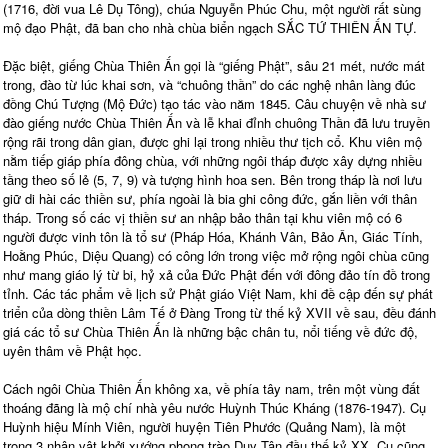
(1716, đời vua Lê Dụ Tông), chúa Nguyễn Phúc Chu, một người rất sùng
mộ đạo Phật, đã ban cho nhà chùa biển ngạch SẮC TỨ THIÊN ẤN TỰ.
Đặc biệt, giếng Chùa Thiên Ấn gọi là “giếng Phật”, sâu 21 mét, nước mát
trong, đào từ lúc khai sơn, và “chuông thần” do các nghệ nhân làng đúc
đồng Chú Tượng (Mộ Đức) tạo tác vào năm 1845. Câu chuyện về nhà sư
đào giếng nước Chùa Thiên Ấn và lễ khai đỉnh chuông Thần đã lưu truyền
rộng rãi trong dân gian, được ghi lại trong nhiều thư tịch cổ. Khu viên mộ
nằm tiếp giáp phía đông chùa, với những ngôi tháp được xây dựng nhiều
tầng theo số lẻ (5, 7, 9) và tượng hình hoa sen. Bên trong tháp là nơi lưu
giữ di hài các thiền sư, phía ngoài là bia ghi công đức, gắn liền với thân
tháp. Trong số các vị thiền sư an nhập bảo thân tại khu viên mộ có 6
người được vinh tôn là tổ sư (Pháp Hóa, Khánh Vân, Bảo Ân, Giác Tính,
Hoằng Phúc, Diệu Quang) có công lớn trong việc mở rộng ngôi chùa cũng
như mang giáo lý từ bi, hỷ xả của Đức Phật đến với đông đảo tín đồ trong
tỉnh. Các tác phẩm về lịch sử Phật giáo Việt Nam, khi đề cập đến sự phát
triển của dòng thiền Lâm Tế ở Đàng Trong từ thế kỷ XVII về sau, đều đánh
giá các tổ sư Chùa Thiên Ấn là những bậc chân tu, nổi tiếng về đức độ,
uyên thâm về Phật học.
Cách ngôi Chùa Thiên Ấn không xa, về phía tây nam, trên một vùng đất
thoáng đãng là mộ chí nhà yêu nước Huỳnh Thúc Kháng (1876-1947). Cụ
Huỳnh hiệu Mính Viên, người huyện Tiên Phước (Quảng Nam), là một
trong 3 nhân vật khởi xướng phong trào Duy Tân đầu thế kỷ XX. Cụ cũng