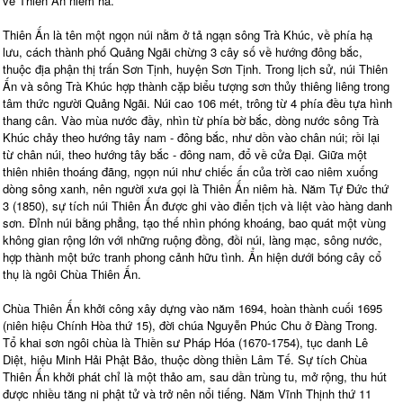
về Thiên Ấn niêm hà.
Thiên Ấn là tên một ngọn núi nằm ở tả ngạn sông Trà Khúc, về phía hạ
lưu, cách thành phố Quảng Ngãi chừng 3 cây số về hướng đông bắc,
thuộc địa phận thị trấn Sơn Tịnh, huyện Sơn Tịnh. Trong lịch sử, núi Thiên
Ấn và sông Trà Khúc hợp thành cặp biểu tượng sơn thủy thiêng liêng trong
tâm thức người Quảng Ngãi. Núi cao 106 mét, trông từ 4 phía đều tựa hình
thang cân. Vào mùa nước đầy, nhìn từ phía bờ bắc, dòng nước sông Trà
Khúc chảy theo hướng tây nam - đông bắc, như dồn vào chân núi; rồi lại
từ chân núi, theo hướng tây bắc - đông nam, đổ về cửa Đại. Giữa một
thiên nhiên thoáng đãng, ngọn núi như chiếc ấn của trời cao niêm xuống
dòng sông xanh, nên người xưa gọi là Thiên Ấn niêm hà. Năm Tự Đức thứ
3 (1850), sự tích núi Thiên Ấn được ghi vào điển tịch và liệt vào hàng danh
sơn. Đỉnh núi bằng phẳng, tạo thế nhìn phóng khoáng, bao quát một vùng
không gian rộng lớn với những ruộng đồng, đồi núi, làng mạc, sông nước,
hợp thành một bức tranh phong cảnh hữu tình. Ẩn hiện dưới bóng cây cổ
thụ là ngôi Chùa Thiên Ấn.
Chùa Thiên Ấn khởi công xây dựng vào năm 1694, hoàn thành cuối 1695
(niên hiệu Chính Hòa thứ 15), đời chúa Nguyễn Phúc Chu ở Đàng Trong.
Tổ khai sơn ngôi chùa là Thiền sư Pháp Hóa (1670-1754), tục danh Lê
Diệt, hiệu Minh Hải Phật Bảo, thuộc dòng thiền Lâm Tế. Sự tích Chùa
Thiên Ấn khởi phát chỉ là một thảo am, sau dần trùng tu, mở rộng, thu hút
được nhiều tăng ni phật tử và trở nên nổi tiếng. Năm Vĩnh Thịnh thứ 11