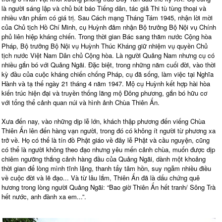
là người sáng lập và chủ bút báo Tiếng dân, tác giả Thi tù tùng thoại và
nhiều văn phẩm có giá trị. Sau Cách mạng Tháng Tám 1945, nhận lời mời
của Chủ tịch Hồ Chí Minh, cụ Huỳnh đảm nhận Bộ trưởng Bộ Nội vụ Chính
phủ liên hiệp kháng chiến. Trong thời gian Bác sang thăm nước Cộng hòa
Pháp, Bộ trưởng Bộ Nội vụ Huỳnh Thúc Kháng giữ nhiệm vụ quyền Chủ
tịch nước Việt Nam Dân chủ Cộng hòa. Là người Quảng Nam nhưng cụ có
nhiều gắn bó với Quảng Ngãi. Đặc biệt, trong những năm cuối đời, vào thời
kỳ đầu của cuộc kháng chiến chống Pháp, cụ đã sống, làm việc tại Nghĩa
Hành và tạ thế ngày 21 tháng 4 năm 1947. Mộ cụ Huỳnh kết hợp hài hòa
kiến trúc hiện đại và truyền thống lăng mộ Đông phương, gắn bó hữu cơ
với tổng thể cảnh quan núi và hình ảnh Chùa Thiên Ấn.
Xưa đến nay, vào những dịp lễ lớn, khách thập phương đến viếng Chùa
Thiên Ấn lên đến hàng vạn người, trong đó có không ít người từ phương xa
trở về. Họ có thể là tín đồ Phật giáo về đây lễ Phật và cầu nguyện, cũng
có thể là người không theo đạo nhưng yêu mến cảnh chùa, muốn được dịp
chiêm ngưỡng thắng cảnh hàng đầu của Quảng Ngãi, dành một khoảng
thời gian để lòng mình tĩnh lặng, thanh tẩy tâm hồn, suy ngẫm nhiều điều
về cuộc đời và lẽ đạo... Và từ lâu lắm, Thiên Ấn đã là dấu chứng quê
hương trong lòng người Quảng Ngãi: “Bao giờ Thiên Ấn hết tranh/ Sông Trà
hết nước, anh đành xa em...”.