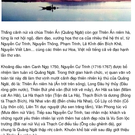
Thắng cảnh núi và chùa Thiên Ấn (Quảng Ngãi) còn gọi Thiên Ấn niêm hà,
từng là nơi hội ngộ, đàm đạo, xướng họa thơ ca của nhiều thế hệ thi sĩ, từ
Nguyễn Cư Trinh, Nguyễn Thông, Phạm Trinh, Lê Kỉnh đến Bích Khê,
Nguyễn Viết Lãm... cùng các thiền sư Hoa, Việt nổi tiếng cả về đạo hạnh
lẫn thơ văn.
Khoảng đầu năm Canh Ngọ 1750, Nguyễn Cư Trinh (1716-1767) được bổ
nhiệm làm tuần vũ Quảng Ngãi. Trong thời gian hành chức, vị quan văn võ
toàn tài này đã làm thơ vịnh mười cảnh đẹp thiên nhiên kỳ thú của Quảng
Ngãi, đó là: Thiên Ấn niêm hà (Ấn trời trên sông), Long Đầu hý thủy (Đầu
rồng giỡn nước), Thiên Bút phê vân (Bút trời vẽ mây), An Hải sa bàn (Mâm
cát An Hải), La Hà thạch trận (Trận đá La Hà), Thạch Bích tà dương (Bóng
tà Thạch Bích), Hà Nhai vãn độ (Bến chiều Hà Nhai), Cổ Lũy cô thôn (Cổ
Lũy thôn côi), Liên Trì dục nguyệt (Ao sen trăng tắm), Vân Phong túc vũ
(Mưa đêm núi Vân). Tiếp sau Nguyễn Cư Trinh, tao nhân mặc khách và
những người yêu thiên nhiên lại vịnh thêm hai cảnh đẹp nữa là Vu Sơn lộc
trường (Bãi nai núi Vu) và Thạch Cơ điếu tẩu (Ông câu ghềnh đá), gọi
chung là Quảng Ngãi thập nhị cảnh. Khuôn khổ bài viết sau đây giới thiệu