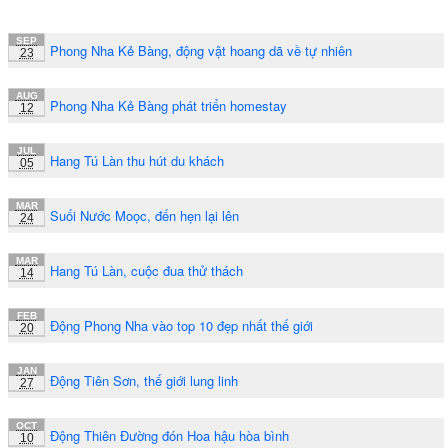
SEP
Phong Nha Kẻ Bàng, động vật hoang dã về tự nhiên
23
AUG
Phong Nha Kẻ Bàng phát triển homestay
12
JUL
Hang Tú Làn thu hút du khách
05
MAR
Suối Nước Moọc, đến hẹn lại lên
24
MAR
Hang Tú Làn, cuộc đua thử thách
14
FEB
Động Phong Nha vào top 10 đẹp nhất thế giới
20
JAN
Động Tiên Sơn, thế giới lung linh
27
OCT
Động Thiên Đường đón Hoa hậu hòa bình
10