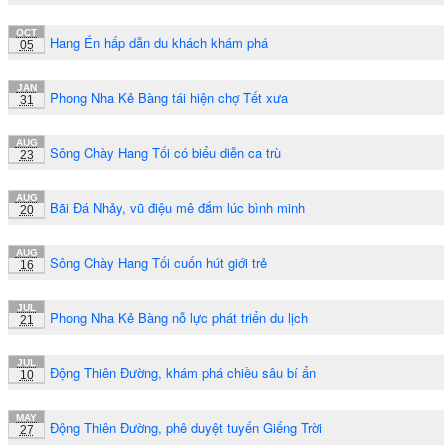
OCT
Hang Én hấp dẫn du khách khám phá
05
JAN
Phong Nha Kẻ Bàng tái hiện chợ Tết xưa
31
AUG
Sông Chày Hang Tối có biểu diễn ca trù
23
AUG
Bãi Đá Nhảy, vũ điệu mê đắm lúc bình minh
20
AUG
Sông Chày Hang Tối cuốn hút giới trẻ
16
JUL
Phong Nha Kẻ Bàng nỗ lực phát triển du lịch
21
JUL
Động Thiên Đường, khám phá chiều sâu bí ẩn
10
MAY
Động Thiên Đường, phê duyệt tuyến Giếng Trời
27