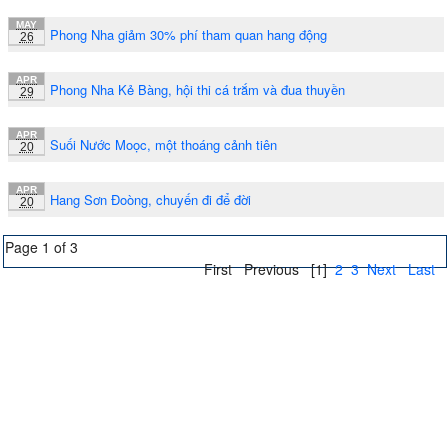
MAY
Phong Nha giảm 30% phí tham quan hang động
26
APR
Phong Nha Kẻ Bàng, hội thi cá trắm và đua thuyền
29
APR
Suối Nước Moọc, một thoáng cảnh tiên
20
APR
Hang Sơn Đoòng, chuyến đi để đời
20
Page 1 of 3
First
Previous
[1]
2
3
Next
Last