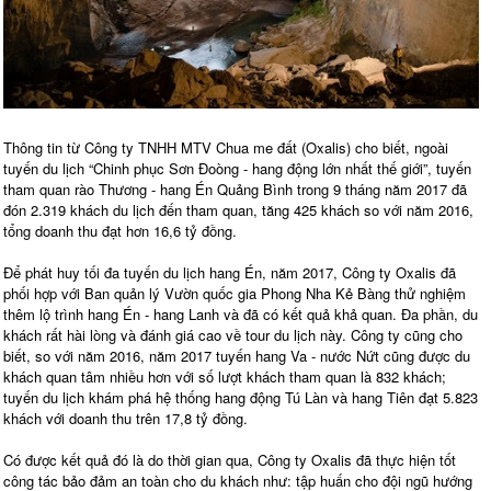
Thông tin từ Công ty TNHH MTV Chua me đất (Oxalis) cho biết, ngoài
tuyến du lịch “Chinh phục Sơn Đoòng - hang động lớn nhất thế giới”, tuyến
tham quan rào Thương - hang Én Quảng Bình trong 9 tháng năm 2017 đã
đón 2.319 khách du lịch đến tham quan, tăng 425 khách so với năm 2016,
tổng doanh thu đạt hơn 16,6 tỷ đồng.
Để phát huy tối đa tuyến du lịch hang Én, năm 2017, Công ty Oxalis đã
phối hợp với Ban quản lý Vườn quốc gia Phong Nha Kẻ Bàng thử nghiệm
thêm lộ trình hang Én - hang Lanh và đã có kết quả khả quan. Đa phần, du
khách rất hài lòng và đánh giá cao về tour du lịch này. Công ty cũng cho
biết, so với năm 2016, năm 2017 tuyến hang Va - nước Nứt cũng được du
khách quan tâm nhiều hơn với số lượt khách tham quan là 832 khách;
tuyến du lịch khám phá hệ thống hang động Tú Làn và hang Tiên đạt 5.823
khách với doanh thu trên 17,8 tỷ đồng.
Có được kết quả đó là do thời gian qua, Công ty Oxalis đã thực hiện tốt
công tác bảo đảm an toàn cho du khách như: tập huấn cho đội ngũ hướng