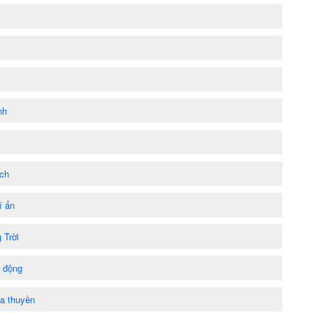
nh
ịch
í ẩn
 Trời
 động
ua thuyền