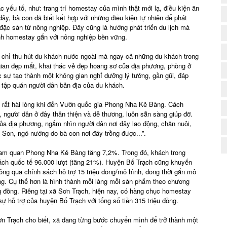
c yếu tố, như: trang trí homestay của mình thật mới lạ, điều kiện ăn
 đây, bà con đã biết kết hợp với những điều kiện tự nhiên để phát
 đặc sản từ nông nghiệp. Đây cũng là hướng phát triển du lịch mà
ình homestay gắn với nông nghiệp bền vững.
chỉ thu hút du khách nước ngoài mà ngay cả những du khách trong
gian đẹp mắt, khai thác vẻ đẹp hoang sơ của địa phương, phòng ở
 sự tạo thành một không gian nghỉ dưỡng lý tưởng, gần gũi, đáp
 tập quán người dân bản địa của du khách.
(
i rất hài lòng khi đến Vườn quốc gia Phong Nha Kẻ Bàng. Cách
t, người dân ở đây thân thiện và dễ thương, luôn sẵn sàng giúp đỡ.
ủa địa phương, ngắm nhìn người dân nơi đây lao động, chăn nuôi,
Son, ngô nướng do bà con nơi đây trồng được...”.
ham quan Phong Nha Kẻ Bàng tăng 7,2%. Trong đó, khách trong
ách quốc tế 96.000 lượt (tăng 21%). Huyện Bố Trạch cũng khuyến
ng qua chính sách hỗ trợ 15 triệu đồng/mô hình, đồng thời gắn mô
ng. Cụ thể hơn là hình thành mỗi làng mỗi sản phẩm theo chương
g đồng. Riêng tại xã Sơn Trạch, hiện nay, có hàng chục homestay
 hỗ trợ của huyện Bố Trạch với tổng số tiền 315 triệu đồng.
 Trạch cho biết, xã đang từng bước chuyển mình để trở thành một