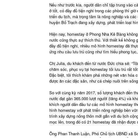
Nếu như trước kia, người dân chỉ tập trung vào cá
ở tốt, có đầy đủ tiện nghi trong các phòng thì giờ
triển du lịch, mà trọng tâm là nông nghiệp và các
huyện Bố Trạch đang xây dựng, phát triển loại h
Hiện nay, homestay ở Phong Nha Kẻ Bàng không 
nước cũng thực sự thích thú. Với thiết kế không 
đầy đủ tiện nghi, nhiều mô hình homestay đã thực
ứng nhu cầu lưu trú cũng như tìm hiểu phong tục,
Chị Julia, du khách đến từ nước Đức chia sẻ: “Tô
chăm sóc, phục vụ tại homestay tôi lưu trú rất tố
Đặc biệt, tôi thích khám phá những nét văn hóa c
được ăn các đặc sản, như cá chép nuôi trên sông 
So với cùng kỳ năm 2017, số lượng khách đến t
nước đạt gần 365.000 lượt người (tăng 4%) và kh
khích người dân đầu tư các mô hình homestay thô
hình homestay với phát triển nông nghiệp bền vữ
trình xây dựng nông thôn mới gắn với du lịch cộn
mọc lên, trong đó có 21 homestay đã nhận được sự
Ông Phan Thanh Luận, Phó Chủ tịch UBND xã Sơn