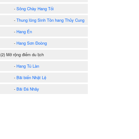
-
Sông Chày Hang Tối
-
Thung lũng Sinh Tồn hang Thủy Cung
-
Hang Én
-
Hang Sơn Đoòng
2) Mở rộng điểm du lịch
-
Hang Tú Làn
-
Bãi biển Nhật Lệ
-
Bãi Đá Nhảy