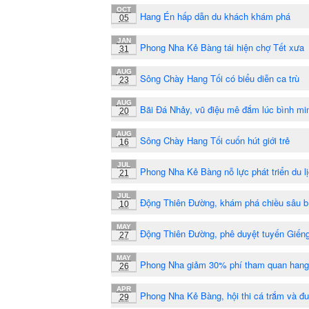
OCT
Hang Én hấp dẫn du khách khám phá
05
JAN
Phong Nha Kẻ Bàng tái hiện chợ Tết xưa
31
AUG
Sông Chày Hang Tối có biểu diễn ca trù
23
AUG
Bãi Đá Nhảy, vũ điệu mê đắm lúc bình mi
20
AUG
Sông Chày Hang Tối cuốn hút giới trẻ
16
JUL
Phong Nha Kẻ Bàng nỗ lực phát triển du l
21
JUL
Động Thiên Đường, khám phá chiều sâu b
10
MAY
Động Thiên Đường, phê duyệt tuyến Giếng
27
MAY
Phong Nha giảm 30% phí tham quan hang
26
APR
Phong Nha Kẻ Bàng, hội thi cá trắm và đ
29