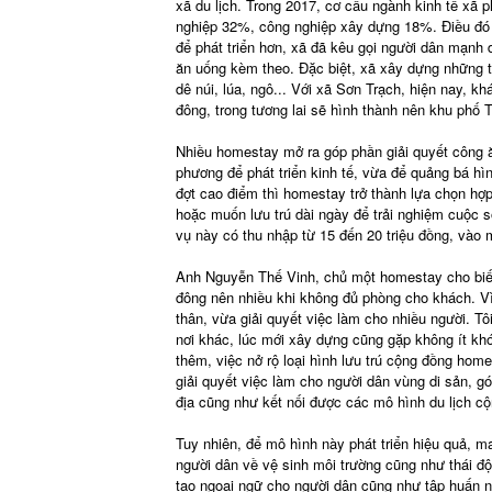
xã du lịch. Trong 2017, cơ cấu ngành kinh tế xã 
nghiệp 32%, công nghiệp xây dựng 18%. Điều đó t
để phát triển hơn, xã đã kêu gọi người dân mạnh 
ăn uống kèm theo. Đặc biệt, xã xây dựng những 
dê núi, lúa, ngô... Với xã Sơn Trạch, hiện nay, 
đông, trong tương lai sẽ hình thành nên khu phố T
Nhiều homestay mở ra góp phần giải quyết công ă
phương để phát triển kinh tế, vừa để quảng bá hì
đợt cao điểm thì homestay trở thành lựa chọn hợ
hoặc muốn lưu trú dài ngày để trải nghiệm cuộc s
vụ này có thu nhập từ 15 đến 20 triệu đồng, vào 
Anh Nguyễn Thế Vinh, chủ một homestay cho biết
đông nên nhiều khi không đủ phòng cho khách. Vì
thân, vừa giải quyết việc làm cho nhiều người.
nơi khác, lúc mới xây dựng cũng gặp không ít kh
thêm, việc nở rộ loại hình lưu trú cộng đồng ho
giải quyết việc làm cho người dân vùng di sản, g
địa cũng như kết nối được các mô hình du lịch c
Tuy nhiên, để mô hình này phát triển hiệu quả, m
người dân về vệ sinh môi trường cũng như thái đ
tạo ngoại ngữ cho người dân cũng như tập huấn 