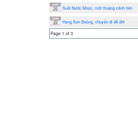
APR
Suối Nước Moọc, một thoáng cảnh tiên
20
APR
Hang Sơn Đoòng, chuyến đi để đời
20
Page 1 of 3