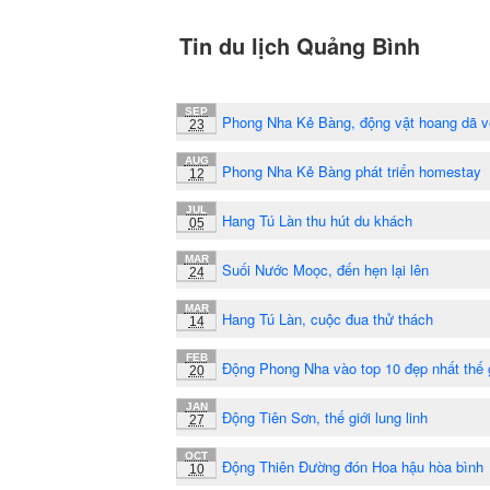
Tin du lịch Quảng Bình
SEP
Phong Nha Kẻ Bàng, động vật hoang dã v
23
AUG
Phong Nha Kẻ Bàng phát triển homestay
12
JUL
Hang Tú Làn thu hút du khách
05
MAR
Suối Nước Moọc, đến hẹn lại lên
24
MAR
Hang Tú Làn, cuộc đua thử thách
14
FEB
Động Phong Nha vào top 10 đẹp nhất thế g
20
JAN
Động Tiên Sơn, thế giới lung linh
27
OCT
Động Thiên Đường đón Hoa hậu hòa bình
10