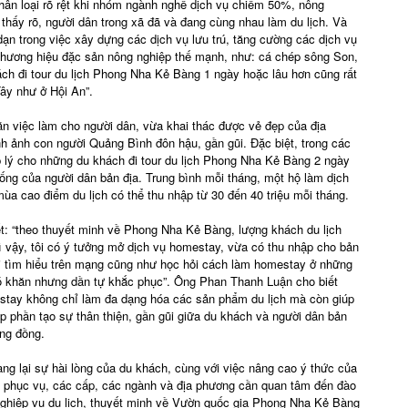
phân loại rõ rệt khi nhóm ngành nghề dịch vụ chiếm 50%, nông
hấy rõ, người dân trong xã đã và đang cùng nhau làm du lịch. Và
dạn trong việc xây dựng các dịch vụ lưu trú, tăng cường các dịch vụ
thương hiệu đặc sản nông nghiệp thế mạnh, như: cá chép sông Son,
khách đi tour du lịch Phong Nha Kẻ Bàng 1 ngày hoặc lâu hơn cũng rất
ây như ở Hội An”.
n việc làm cho người dân, vừa khai thác được vẻ đẹp của địa
nh ảnh con người Quảng Bình đôn hậu, gần gũi. Đặc biệt, trong các
p lý cho những du khách đi tour du lịch Phong Nha Kẻ Bàng 2 ngày
ống của người dân bản địa. Trung bình mỗi tháng, một hộ làm dịch
mùa cao điểm du lịch có thể thu nhập từ 30 đến 40 triệu mỗi tháng.
: “theo thuyết minh về Phong Nha Kẻ Bàng, lượng khách du lịch
 vậy, tôi có ý tưởng mở dịch vụ homestay, vừa có thu nhập cho bản
 Tôi tìm hiểu trên mạng cũng như học hỏi cách làm homestay ở những
ó khăn nhưng dần tự khắc phục”. Ông Phan Thanh Luận cho biết
mestay không chỉ làm đa dạng hóa các sản phẩm du lịch mà còn giúp
óp phần tạo sự thân thiện, gần gũi giữa du khách và người dân bản
ộng đồng.
ang lại sự hài lòng của du khách, cùng với việc nâng cao ý thức của
ộ phục vụ, các cấp, các ngành và địa phương cần quan tâm đến đào
nghiệp vụ du lịch, thuyết minh về Vườn quốc gia Phong Nha Kẻ Bàng