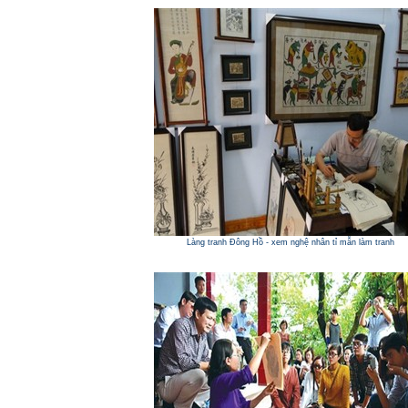
Làng tranh Đông Hồ - xem nghệ nhân tỉ mẫn làm tranh