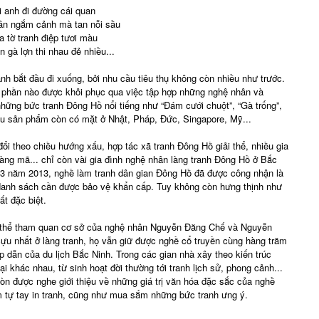
i anh đi đường cái quan
ân ngắm cảnh mà tan nỗi sầu
 tờ tranh điệp tươi màu
 gà lợn thi nhau đẻ nhiều...
h bắt đầu đi xuống, bởi nhu cầu tiêu thụ không còn nhiều như trước.
 phần nào được khôi phục qua việc tập hợp những nghệ nhân và
hững bức tranh Đông Hồ nổi tiếng như “Đám cưới chuột”, “Gà trống”,
iều sản phẩm còn có mặt ở Nhật, Pháp, Đức, Singapore, Mỹ...
 đổi theo chiều hướng xấu, hợp tác xã tranh Đông Hồ giải thể, nhiều gia
ng mã... chỉ còn vài gia đình nghệ nhân làng tranh Đông Hồ ở Bắc
 3 năm 2013, nghề làm tranh dân gian Đông Hồ đã được công nhận là
 danh sách cần được bảo vệ khẩn cấp. Tuy không còn hưng thịnh như
ất đặc biệt.
 thể tham quan cơ sở của nghệ nhân Nguyễn Đăng Chế và Nguyễn
ựu nhất ở làng tranh, họ vẫn giữ được nghề cổ truyền cùng hàng trăm
p dẫn của du lịch Bắc Ninh. Trong các gian nhà xây theo kiến trúc
ại khác nhau, từ sinh hoạt đời thường tới tranh lịch sử, phong cảnh...
còn được nghe giới thiệu về những giá trị văn hóa đặc sắc của nghề
m tự tay in tranh, cũng như mua sắm những bức tranh ưng ý.