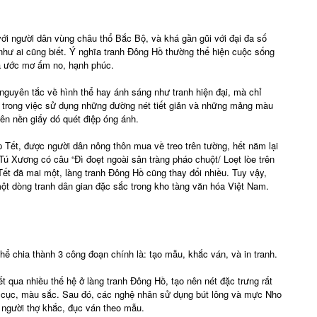
với người dân vùng châu thổ Bắc Bộ, và khá gần gũi với đại đa số
như ai cũng biết. Ý nghĩa tranh Đông Hồ thường thể hiện cuộc sống
a ước mơ ấm no, hạnh phúc.
guyên tắc về hình thể hay ánh sáng như tranh hiện đại, mà chỉ
o trong việc sử dụng những đường nét tiết giản và những mảng màu
rên nền giấy dó quét điệp óng ánh.
 Tết, được người dân nông thôn mua về treo trên tường, hết năm lại
Tú Xương có câu “Đì đoẹt ngoài sân tràng pháo chuột/ Loẹt lòe trên
ết đã mai một, làng tranh Đông Hồ cũng thay đổi nhiều. Tuy vậy,
một dòng tranh dân gian đặc sắc trong kho tàng văn hóa Việt Nam.
hể chia thành 3 công đoạn chính là: tạo mẫu, khắc ván, và in tranh.
t qua nhiều thế hệ ở làng tranh Đông Hồ, tạo nên nét đặc trưng rất
 bố cục, màu sắc. Sau đó, các nghệ nhân sử dụng bút lông và mực Nho
 người thợ khắc, đục ván theo mẫu.