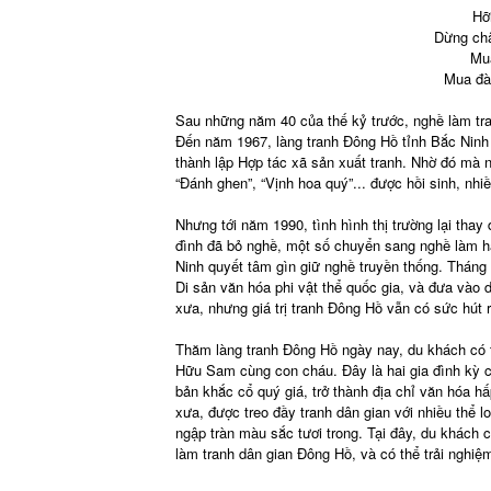
Hỡ
Dừng ch
Mua
Mua đàn
Sau những năm 40 của thế kỷ trước, nghề làm tran
Đến năm 1967, làng tranh Đông Hồ tỉnh Bắc Ninh
thành lập Hợp tác xã sản xuất tranh. Nhờ đó mà n
“Đánh ghen”, “Vịnh hoa quý”... được hồi sinh, nh
Nhưng tới năm 1990, tình hình thị trường lại thay
đình đã bỏ nghề, một số chuyển sang nghề làm hà
Ninh quyết tâm gìn giữ nghề truyền thống. Tháng
Di sản văn hóa phi vật thể quốc gia, và đưa vào
xưa, nhưng giá trị tranh Đông Hồ vẫn có sức hút r
Thăm làng tranh Đông Hồ ngày nay, du khách có
Hữu Sam cùng con cháu. Đây là hai gia đình kỳ c
bản khắc cổ quý giá, trở thành địa chỉ văn hóa hấ
xưa, được treo đầy tranh dân gian với nhiều thể lo
ngập tràn màu sắc tươi trong. Tại đây, du khách 
làm tranh dân gian Đông Hồ, và có thể trải nghiệ