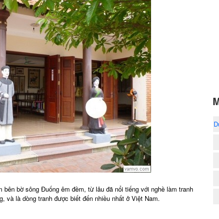
M
D
 bên bờ sông Đuống êm đềm, từ lâu đã nổi tiếng với nghề làm tranh
, và là dòng tranh được biết đến nhiều nhất ở Việt Nam.