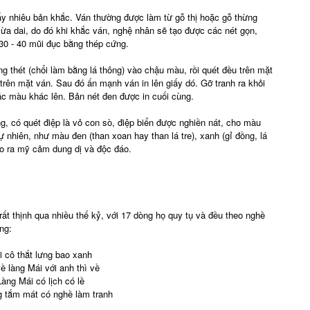
ấy nhiêu bản khắc. Ván thường được làm từ gỗ thị hoặc gỗ thừng
ừa dai, do đó khi khắc ván, nghệ nhân sẽ tạo được các nét gọn,
30 - 40 mũi đục bằng thép cứng.
g thét (chổi làm bằng lá thông) vào chậu màu, rồi quét đều trên mặt
rên mặt ván. Sau đó ấn mạnh ván in lên giấy dó. Gỡ tranh ra khỏi
các màu khác lên. Bản nét đen được in cuối cùng.
ống, có quét điệp là vỏ con sò, điệp biển được nghiền nát, cho màu
nhiên, như màu đen (than xoan hay than lá tre), xanh (gỉ đồng, lá
tạo ra mỹ cảm dung dị và độc đáo.
rất thịnh qua nhiều thế kỷ, với 17 dòng họ quy tụ và đều theo nghề
ng:
i cô thắt lưng bao xanh
ề làng Mái với anh thì về
Làng Mái có lịch có lề
 tắm mát có nghề làm tranh