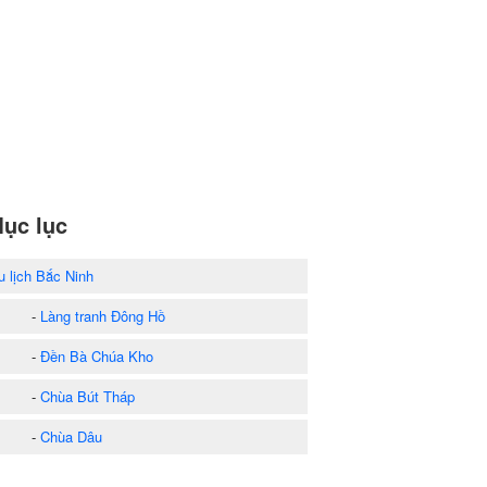
ục lục
u lịch Bắc Ninh
-
Làng tranh Đông Hồ
-
Đền Bà Chúa Kho
-
Chùa Bút Tháp
-
Chùa Dâu