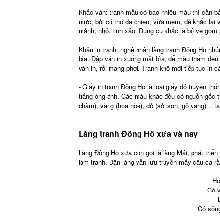
Khắc ván: tranh mẫu có bao nhiêu màu thì cần b
mực, bởi có thớ đa chiều, vừa mềm, dễ khắc lại v
mảnh, nhỏ, tinh xảo. Dụng cụ khắc là bộ ve gồm 
Khâu in tranh: nghệ nhân làng tranh Đông Hồ nhún
bìa. Dập ván in xuống mặt bìa, để màu thấm đều t
ván in, rồi mang phơi. Tranh khô mới tiếp tục in 
- Giấy in tranh Đông Hồ là loại giấy dó truyền th
trắng óng ánh. Các màu khác đều có nguồn gốc tự 
chàm), vàng (hoa hòe), đỏ (sỏi son, gỗ vang)... 
Làng tranh Đông Hồ xưa và nay
Làng Đông Hồ xưa còn gọi là làng Mái, phát triển 
làm tranh. Dân làng vẫn lưu truyền mấy câu ca rằ
Hỡ
Có v
Có sông