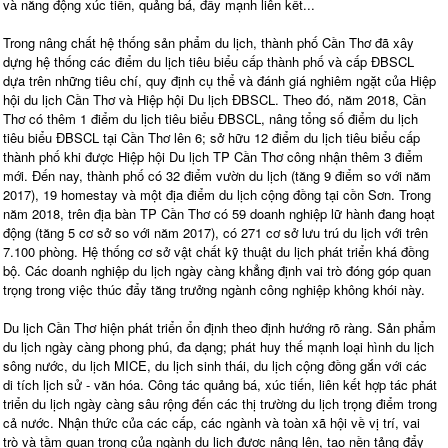
và năng động xúc tiến, quảng bá, đẩy mạnh liên kết...
Trong nâng chất hệ thống sản phẩm du lịch, thành phố Cần Thơ đã xây
dựng hệ thống các điểm du lịch tiêu biểu cấp thành phố và cấp ĐBSCL
dựa trên những tiêu chí, quy định cụ thể và đánh giá nghiêm ngặt của Hiệp
hội du lịch Cần Thơ và Hiệp hội Du lịch ĐBSCL. Theo đó, năm 2018, Cần
Thơ có thêm 1 điểm du lịch tiêu biểu ĐBSCL, nâng tổng số điểm du lịch
tiêu biểu ĐBSCL tại Cần Thơ lên 6; sở hữu 12 điểm du lịch tiêu biểu cấp
thành phố khi được Hiệp hội Du lịch TP Cần Thơ công nhận thêm 3 điểm
mới. Đến nay, thành phố có 32 điểm vườn du lịch (tăng 9 điểm so với năm
2017), 19 homestay và một địa điểm du lịch cộng đồng tại cồn Sơn. Trong
năm 2018, trên địa bàn TP Cần Thơ có 59 doanh nghiệp lữ hành đang hoạt
động (tăng 5 cơ sở so với năm 2017), có 271 cơ sở lưu trú du lịch với trên
7.100 phòng. Hệ thống cơ sở vật chất kỹ thuật du lịch phát triển khá đồng
bộ. Các doanh nghiệp du lịch ngày càng khẳng định vai trò đóng góp quan
trọng trong việc thúc đẩy tăng trưởng ngành công nghiệp không khói này.
Du lịch Cần Thơ hiện phát triển ổn định theo định hướng rõ ràng. Sản phẩm
du lịch ngày càng phong phú, đa dạng; phát huy thế mạnh loại hình du lịch
sông nước, du lịch MICE, du lịch sinh thái, du lịch cộng đồng gắn với các
di tích lịch sử - văn hóa. Công tác quảng bá, xúc tiến, liên kết hợp tác phát
triển du lịch ngày càng sâu rộng đến các thị trường du lịch trọng điểm trong
cả nước. Nhận thức của các cấp, các ngành và toàn xã hội về vị trí, vai
trò và tầm quan trọng của ngành du lịch được nâng lên, tạo nền tảng đẩy