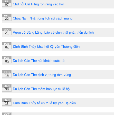
JUL
Chợ nổi Cái Răng rộn ràng vào hội
07
DEC
Chùa Nam Nhã trong lịch sử cách mạng
22
AUG
Vườn cò Bằng Lăng, bảo vệ sinh thái phát triển du lịch
21
MAY
Đình Bình Thủy khai hội Kỳ yên Thượng điền
07
MAY
Du lịch Cần Thơ hút khách quốc tế
05
FEB
Du lịch Cần Thơ định vị trung tâm vùng
14
JAN
Du lịch Cần Thơ thêm hấp lực từ lễ hội
30
JAN
Đình Bình Thủy tổ chức lễ Kỳ yên Hạ điền
11
OCT