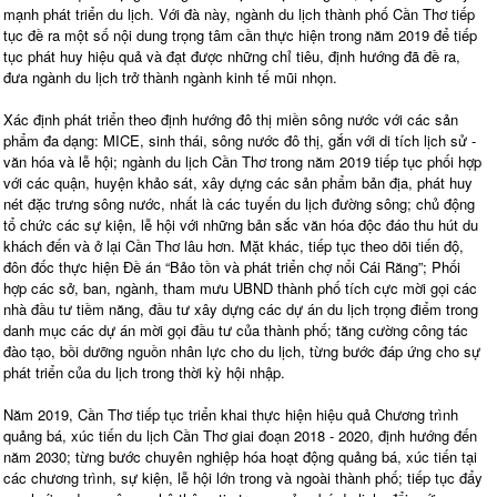
mạnh phát triển du lịch. Với đà này, ngành du lịch thành phố Cần Thơ tiếp
tục đề ra một số nội dung trọng tâm cần thực hiện trong năm 2019 để tiếp
tục phát huy hiệu quả và đạt được những chỉ tiêu, định hướng đã đề ra,
đưa ngành du lịch trở thành ngành kinh tế mũi nhọn.
Xác định phát triển theo định hướng đô thị miền sông nước với các sản
phẩm đa dạng: MICE, sinh thái, sông nước đô thị, gắn với di tích lịch sử -
văn hóa và lễ hội; ngành du lịch Cần Thơ trong năm 2019 tiếp tục phối hợp
với các quận, huyện khảo sát, xây dựng các sản phẩm bản địa, phát huy
nét đặc trưng sông nước, nhất là các tuyến du lịch đường sông; chủ động
tổ chức các sự kiện, lễ hội với những bản sắc văn hóa độc đáo thu hút du
khách đến và ở lại Cần Thơ lâu hơn. Mặt khác, tiếp tục theo dõi tiến độ,
đôn đốc thực hiện Đề án “Bảo tồn và phát triển chợ nổi Cái Răng”; Phối
hợp các sở, ban, ngành, tham mưu UBND thành phố tích cực mời gọi các
nhà đầu tư tiềm năng, đầu tư xây dựng các dự án du lịch trọng điểm trong
danh mục các dự án mời gọi đầu tư của thành phố; tăng cường công tác
đào tạo, bồi dưỡng nguồn nhân lực cho du lịch, từng bước đáp ứng cho sự
phát triển của du lịch trong thời kỳ hội nhập.
Năm 2019, Cần Thơ tiếp tục triển khai thực hiện hiệu quả Chương trình
quảng bá, xúc tiến du lịch Cần Thơ giai đoạn 2018 - 2020, định hướng đến
năm 2030; từng bước chuyên nghiệp hóa hoạt động quảng bá, xúc tiến tại
các chương trình, sự kiện, lễ hội lớn trong và ngoài thành phố; tiếp tục đẩy