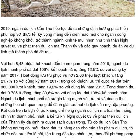
2019, ngành du lịch Cần Thơ tiếp tục đề ra những định hướng phát triển
phù hợp với thực tế, kỳ vọng mang đến diện mạo mới cho ngành công
nghiệp không khói, trở thành ngành kinh tế mũi nhọn như tinh thần Nghị
quyết 03 về phát triển du lịch mà Thành ủy và các quy hoạch, đề án về du
lịch mà thành phố đã đề ra...
Với hơn 8,48 triệu lượt khách đến tham quan trong năm 2018, ngành du
lịch thành phố đã đạt 106% kế hoạch năm, tăng 12,5% so với cùng kỳ
năm 2017. Hoạt động lưu trú phục vụ hơn 2,66 triệu lượt khách, tăng
21,7% so với cùng kỳ năm 2017; trong đó khách lưu trú quốc tế đạt trên
363.800 lượt khách, tăng 19,2% so với cùng kỳ năm 2017. Tổng doanh thu
đạt 3.785 tỉ đồng, tăng 30,6% so với cùng kỳ, đạt 108% kế hoạch năm.
Ngành du lịch thành phố có sự gia tăng mạnh về lưu trú và doanh thu -
những tiêu chí quan trọng để đánh giá sức hút du lịch của một địa phương.
Kết quả trên là sự nỗ lực không chỉ riêng ngành du lịch mà toàn hệ thống
chính trị thành phố, nhất là kể từ khi Nghị quyết 03 về phát triển du lịch
của Thành ủy đã định ra quyết sách quan trọng. Từ đó du lịch Cần Thơ
không ngừng đổi mới, được đầu tư nâng cao cho các sản phẩm du lịch, tổ
chức các sự kiện lễ hội, tập trung đào tạo nhân lực, thay đổi phương pháp