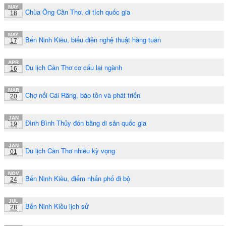
MAY
Chùa Ông Cần Thơ, di tích quốc gia
18
MAY
Bến Ninh Kiều, biểu diễn nghệ thuật hàng tuần
17
APR
Du lịch Cần Thơ cơ cấu lại ngành
16
MAR
Chợ nổi Cái Răng, bảo tồn và phát triển
20
JAN
Đình Bình Thủy đón bằng di sản quốc gia
19
JAN
Du lịch Cần Thơ nhiều kỳ vọng
01
NOV
Bến Ninh Kiều, điểm nhấn phố đi bộ
24
JUL
Bến Ninh Kiều lịch sử
28