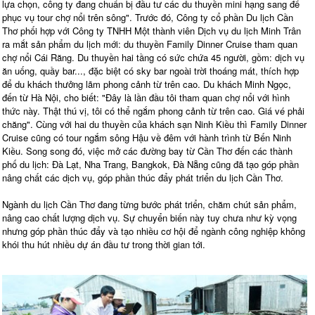
lựa chọn, công ty đang chuẩn bị đầu tư các du thuyền mini hạng sang để
phục vụ tour chợ nổi trên sông". Trước đó, Công ty cổ phần Du lịch Cần
Thơ phối hợp với Công ty TNHH Một thành viên Dịch vụ du lịch Minh Trân
ra mắt sản phẩm du lịch mới: du thuyền Family Dinner Cruise tham quan
chợ nổi Cái Răng. Du thuyền hai tầng có sức chứa 45 người, gồm: dịch vụ
ăn uống, quầy bar..., đặc biệt có sky bar ngoài trời thoáng mát, thích hợp
để du khách thưởng lãm phong cảnh từ trên cao. Du khách Minh Ngọc,
đến từ Hà Nội, cho biết: "Đây là lần đầu tôi tham quan chợ nổi với hình
thức này. Thật thú vị, tôi có thể ngắm phong cảnh từ trên cao. Giá vé phải
chăng". Cùng với hai du thuyền của khách sạn Ninh Kiều thì Family Dinner
Cruise cũng có tour ngắm sông Hậu về đêm với hành trình từ Bến Ninh
Kiều. Song song đó, việc mở các đường bay từ Cần Thơ đến các thành
phố du lịch: Đà Lạt, Nha Trang, Bangkok, Đà Nẵng cũng đã tạo góp phần
nâng chất các dịch vụ, góp phần thúc đẩy phát triển du lịch Cần Thơ.
Ngành du lịch Cần Thơ đang từng bước phát triển, chăm chút sản phẩm,
nâng cao chất lượng dịch vụ. Sự chuyển biến này tuy chưa như kỳ vọng
nhưng góp phần thúc đẩy và tạo nhiều cơ hội để ngành công nghiệp không
khói thu hút nhiều dự án đầu tư trong thời gian tới.