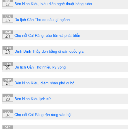
MAY
Bến Ninh Kiều, biểu diễn nghệ thuật hàng tuần
17
APR
Du lịch Cần Thơ cơ cấu lại ngành
16
MAR
Chợ nổi Cái Răng, bảo tồn và phát triển
20
JAN
Đình Bình Thủy đón bằng di sản quốc gia
19
JAN
Du lịch Cần Thơ nhiều kỳ vọng
01
NOV
Bến Ninh Kiều, điểm nhấn phố đi bộ
24
JUL
Bến Ninh Kiều lịch sử
28
JUL
Chợ nổi Cái Răng rộn ràng vào hội
07
DEC