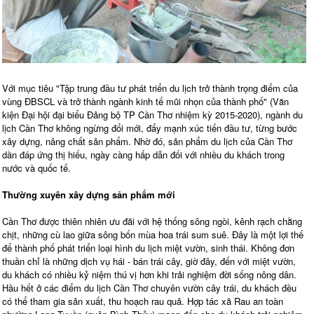
Với mục tiêu "Tập trung đầu tư phát triển du lịch trở thành trọng điểm của
vùng ĐBSCL và trở thành ngành kinh tế mũi nhọn của thành phố" (Văn
kiện Đại hội đại biểu Đảng bộ TP Cần Thơ nhiệm kỳ 2015-2020), ngành du
lịch Cần Thơ không ngừng đổi mới, đẩy mạnh xúc tiến đầu tư, từng bước
xây dựng, nâng chất sản phẩm. Nhờ đó, sản phẩm du lịch của Cần Thơ
dần đáp ứng thị hiếu, ngày càng hấp dẫn đối với nhiều du khách trong
nước và quốc tế.
Thường xuyên xây dựng sản phẩm mới
Cần Thơ được thiên nhiên ưu đãi với hệ thống sông ngòi, kênh rạch chằng
chịt, những cù lao giữa sông bốn mùa hoa trái sum suê. Đây là một lợi thế
để thành phố phát triển loại hình du lịch miệt vườn, sinh thái. Không đơn
thuần chỉ là những dịch vụ hái - bán trái cây, giờ đây, đến với miệt vườn,
du khách có nhiều kỷ niệm thú vị hơn khi trải nghiệm đời sống nông dân.
Hầu hết ở các điểm du lịch Cần Thơ chuyên vườn cây trái, du khách đều
có thể tham gia sản xuất, thu hoạch rau quả. Hợp tác xã Rau an toàn