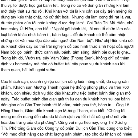
thú vị, tôi được học gói bánh tét. Trông nó có vẻ đơn giản nhưng khi làm
mới thấy thật sự rắc rối. Khó khăn với tôi là khi cắn sợi dây trên miệng rồi
dùng tay kéo thật chặt, nó cứ đứt hoài. Nhưng khi làm xong thì rất là vui,
dù tác phẩm của tôi nhìn không được đẹp lắm". Chị Trần Thị Mỹ Hiên, chủ
homestay Út Hiên, cho biết: "Ngoài gói bánh tét, tôi còn tổ chức làm các
loại bánh khác như: bánh ít, bánh kẹp... để du khách có thể cảm nhận
những nét văn hóa độc đáo của người dân Nam bộ". Như chị Hiên chia sẻ,
du khách đến đây có thể trải nghiệm đủ các hình thức sinh hoạt của người
Nam bộ: gói bánh, thức canh nấu bánh, tắm sông, đánh bài quẹt lọ ghẹ...
Trong khi đó, Vườn trái cây Vàm Xáng (Phong Điền), không chỉ có thêm
dịch vụ homestay mà còn có buffet trái cây phục vụ du khách sau khi
tham quan, hái trái ngoài vườn.
Các khách sạn, doanh nghiệp du lịch cũng luôn nâng chất, đa dạng sản
phẩm. Khách sạn Mường Thanh ngoài hệ thống phòng phục vụ trên 700
khách, còn nhiều dịch vụ độc đáo khác,như tiệc buffet bánh dân gian mỗi
ngày. Tiệc buffet bánh dân gian giới thiệu đến du khách hơn 18 loại bánh
dân gian của Cần Thơ: bánh tét lá cẩm, bánh phu thê, bánh in... Ông Lê
Hồng Thanh, Giám đốc khách sạn Mường Thanh, cho biết: "Chúng tôi
mong muốn mang đến cho du khách dịch vụ tốt nhất cũng như nét văn
hóa đặc trưng của địa phương". Cũng với mục tiêu này, ông Thi Xương
Tín, Phó tổng Giám đốc Công ty cổ phần Du lịch Cần Thơ, cũng cho biết:
"Với mục đích nâng cao chất lượng sản phẩm, tạo cho du khách có nhiều