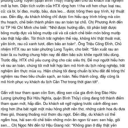
phường Long Tuyền (quận Bình Thủy) mang đến cho du khách trải nghiệm
mới lạ hơn. Diện tích vườn của HTX rộng hơn 11ha với hơn chục loại rau,
củ: cà bi, bí đao, mướp, bầu, dưa leo... được trồng theo quy trình, kỹ thuật
cao. Đến đây, du khách không chỉ được tìm hiểu quy trình trồng mà còn
thu hoạch, chế biến thành phẩm rau an toàn tại chỗ. Chị Phương Anh đến
từ TP Hồ Chí Minh cho biết: "Nhờ được hướng dẫn, tôi phân biệt được
bông mướp đực và bông mướp cái và cả cách chế biến món bông mướp
xào thật hấp dẫn. Tôi thích trải nghiệm thế này, không khí thật thoải mái,
yên bình, rau củ xanh tươi, đảm bảo an toàn". Ông Triệu Công Đỉnh, Chủ
nhiệm HTX rau an toàn phường Long Tuyền, cho biết: "Sản xuất rau an
toàn là xu hướng chung hiện nay để đảm bảo sức khỏe người tiêu dùng.
Trước đây, HTX chủ yếu cung ứng cho các siêu thị. Để mọi người hiểu hơn
về rau an toàn, chúng tôi mới kết hợp làm mô hình du lịch nông nghiệp, trải
nghiệm ẩm thực mùa vụ. Hiện chúng tôi đang chuẩn bị khu đất để trồng thí
nghiệm rau theo tiêu chuẩn sạch, an toàn. Nếu thành công, đây cũng là
mô hình phục vụ khách du lịch Cần Thơ trong thời gian tới".
Gắn với tour tham quan cồn Sơn, đồng sen của gia đình ông Đào Hữu
Lượng (phường Bùi Hữu Nghĩa, quận Bình Thủy) cũng đang trở thành điểm
tham quan mới, hấp dẫn. Du khách sẽ ngỡ ngàng trước cánh đồng sen
rộng hơn 2ha bát ngát một màu hồng phớt nên thơ, những cánh hoa đu đưa
theo gió, thoang thoảng mùi thơm dịu ngọt. Đến đây, du khách có thể
ngắm hoa, hái sen rồi chế biến những món ăn ngon từ sen: sen hấp, gỏi
sen... Chị Ngọc Nhi đến từ Hậu Giang nói: "Không gian ở đây thật yên