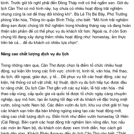
bình. Trước giờ tôi nghĩ phải đến Đồng Tháp mới có thể ngắm sen. Giờ du
lịch Cần Thơ có mô hình này, tuy chưa có nhiều hoạt động trải nghiệm
nhưng cũng là nơi để thay đổi không khí". Bà Lê Thị Bé Bảy, Phó Trưởng
phòng Văn hóa, Thông tin quận Bình Thủy, cho biết: "Mô hình trải nghiệm
đồng sen được chúng tôi thử nghiệm trong khoảng tháng nay và đang hoàn
thiện sản phẩm để có thể phục vụ du khách tốt hơn. Ngoài ra, ở cồn Sơn
chúng tôi đang xây dựng thêm nhiều hoạt động như: homestay, ẩm thực
trên bè cá... để du khách có nhiều lựa chọn".
Nâng cao chất lượng dịch vụ du lịch
Trong những năm qua, Cần Thơ được chọn là điểm tổ chức nhiều hoạt
động, sự kiện lớn trong các lĩnh vực: chính trị, kinh tế, văn hóa, thể thao,
du lịch, đối ngoại, giáo dục, y tế... Để phục vụ tốt các hoạt động, các sự
kiện, hệ thống cơ sở vật chất, kỹ thuật, dịch vụ du lịch tiếp tục được đầu
tư nâng chất. Du lịch Cần Thơ gắn với các sự kiện, lễ hội văn hóa - thể
thao cấp vùng, cấp quốc gia và quốc tế được tổ chức ngày càng chuyên
nghiệp, quy mô hơn, tạo ấn tượng tốt đẹp với du khách về đặc trưng miệt
vườn, sông nước Nam bộ. Các điểm vườn du lịch, khu vui chơi giải trí hay
các khách sạn trên địa bàn không ngừng sáng tạo các hoạt động mới,
nâng cao chất lượng dịch vụ. Điển hình như điểm vườn homestay Út Hiên
(Cái Răng). Bên cạnh các hoạt động trải nghiệm làm nông dân, học nấu
các món ăn Nam bộ, du khách còn được xem trình diễn, học cách gói
bánh dân gian. Khách Pháp Amaury đến du lịch Cần Thơ cho biết: "Thật