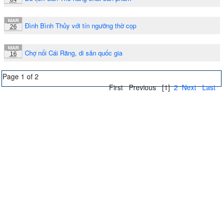
MAR
Đình Bình Thủy với tín ngưỡng thờ cọp
26
MAR
Chợ nổi Cái Răng, di sản quốc gia
16
Page 1 of 2
First
Previous
[1]
2
Next
Last