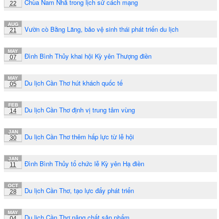
Chùa Nam Nhã trong lịch sử cách mạng
22
AUG
Vườn cò Bằng Lăng, bảo vệ sinh thái phát triển du lịch
21
MAY
Đình Bình Thủy khai hội Kỳ yên Thượng điền
07
MAY
Du lịch Cần Thơ hút khách quốc tế
05
FEB
Du lịch Cần Thơ định vị trung tâm vùng
14
JAN
Du lịch Cần Thơ thêm hấp lực từ lễ hội
30
JAN
Đình Bình Thủy tổ chức lễ Kỳ yên Hạ điền
11
OCT
Du lịch Cần Thơ, tạo lực đẩy phát triển
28
MAY
Du lịch Cần Thơ nâng chất sản phẩm
04