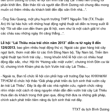
phấn khởi lắm. Bản thân tôi và người dân Bình Dương nói chung đều mong
muốn có thêm nhiều du khách biết đến đặc sản tỉnh nhà...”.
- Ông Sáu Quang, một phụ huynh trường THPT Nguyễn Trãi (TX.Thuận
An) thì lại háo hức với những hoạt động nghệ thuật sẽ diễn ra trong suốt lễ
hội “Tôi sẽ dẫn con đến tham gia lễ hội, xem như là một cách giải trí cho
các cháu sau những ngày thi căng thẳng...”.
Lễ hội “Lái Thiêu mùa trái chín năm 2013” diễn ra từ ngày 8 đến
12/6/2013
, bao gồm nhiều hoạt động thú vị. Ngoài các gian hàng trái cây
ngọt lành, thơm mát đến từ các tỉnh Đông Nam bộ, Tây Nam bộ, Triển lãm
nghệ thuật tạo hình trái cây... trong khuôn khổ lễ hội còn có nhiều hoạt
động đặc sắc, như: Hội thi “Hương sắc miệt vườn”, chương trình Đờn ca tài
tử, chương trình Khám phá du lịch Vườn trái cây Lái Thiêu...
- Ngoài ra, Ban tổ chức lễ hội còn phối hợp với trường Đại học KHXH&NV
TP.HCM tổ chức hội thảo “Giải pháp phát triển du lịch sinh thái vườn cây
ăn trái Lái Thiêu”. Đây là dịp để các nhà nghiên cứu, ngành chức năng
nhìn nhận một cách rõ ràng nguyên nhân dẫn đến vườn trái cây Lái Thiêu
thưa dần du khách trong thời gian qua, đồng thời đưa ra những giải pháp,
chính sách phát triển tiềm năng du lịch sinh thái nơi đây.
TTXT du lịch Bình Dương