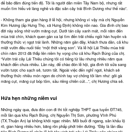
để bảo đảm đúng tiến độ. Tôi là người dân miền Tây Nam bộ, nhưng rất
muốn tìm hiểu về làng nghề và đặc sản cây trái Bình Dương như thế nào”.
- Không tham gia gian hàng ở lễ hội, nhưng không vì vậy mà chị Nguyễn
Kim Hương (ấp Hưng Thọ, xã Hưng Định) không nôn nao. Gia đình chị bao
đời này sống nhờ vườn măng cụt. Dưới tán cây xanh mát, mỗi năm đến
mùa trái chín, khách quen gần xa lại tìm đến trải chiếu ngồi hàn huyên và
thưởng thức vị ngọt trái lành. Những năm gần đây, khách thưa dần, cả khu
miệt vườn đều nuối tiếc “một thời vàng son”. Và lễ hội Lái Thiêu mùa trái
chín năm 2013 đã thắp lên niềm hy vọng cho cả khu Rạch Búng của chị.
“Vườn trái cây Lái Thiêu chúng tôi có tiếng từ lâu nhưng nhiều năm qua
khách đến chưa nhiều. Lần này, để chào đón lễ hội, gia đình tôi sửa sang
vườn tược cho sạch sẽ, tươm tất. Ngoài việc đến nghỉ ngơi, khách sẽ
thưởng thức nhiều món ngon do chính tay vợ chồng tôi làm như: gỏi gà
măng cụt, măng cụt bóp tôm, sầu riêng chiên cút...”, chị Hương chia sẻ.
Hứa hẹn những niềm vui
Những ngày qua, đưa đón con đi thi tốt nghiệp THPT qua tuyến ĐT745,
mỗi lần qua khu Rạch Búng, chị Nguyễn Thị Sơn, phường Vĩnh Phú
(TX.Thuận An) lại không khỏi ngạc nhiên. Mỗi buổi đi ngang, sân khấu lộ
rõ, gian hàng nhiều hơn, băng rôn phấp phới trên đường. “Đây là lần đầu
tiên Bình Dương tổ chức lễ hội tôn vinh trái cây Lái Thiêu nên chúng tôi