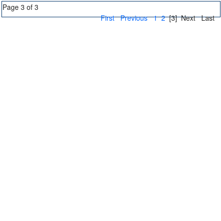
Page 3 of 3
First
Previous
1
2
[3]
Next
Last