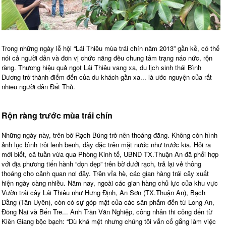
Trong những ngày lễ hội “Lái Thiêu mùa trái chín năm 2013” gần kề, có thể
nói cả người dân và đơn vị chức năng đều chung tâm trạng náo nức, rộn
ràng. Thương hiệu quả ngọt Lái Thiêu vang xa, du lịch sinh thái Bình
Dương trở thành điểm đến của du khách gần xa... là ước nguyện của rất
nhiều người dân Đất Thủ.
Rộn ràng trước mùa trái chín
Những ngày này, trên bờ Rạch Búng trở nên thoáng đãng. Không còn hình
ảnh lục bình trôi lềnh bềnh, dày đặc trên mặt nước như trước kia. Hỏi ra
mới biết, cả tuần vừa qua Phòng Kinh tế, UBND TX.Thuận An đã phối hợp
với địa phương tiến hành “dọn dẹp” trên bờ dưới rạch, trả lại vẻ thông
thoáng cho cảnh quan nơi đây. Trên vỉa hè, các gian hàng trái cây xuất
hiện ngày càng nhiều. Năm nay, ngoài các gian hàng chủ lực của khu vực
Vườn trái cây Lái Thiêu như Hưng Định, An Sơn (TX.Thuận An), Bạch
Đằng (Tân Uyên), còn có sự góp mặt của các sản phẩm đến từ Long An,
Đồng Nai và Bến Tre... Anh Trần Văn Nghiệp, công nhân thi công đến từ
Kiên Giang bộc bạch: “Dù khá mệt nhưng chúng tôi vẫn cố gắng làm việc