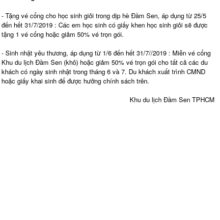
- Tặng vé cổng cho học sinh giỏi trong dịp hè Đầm Sen, áp dụng từ 25/5
đến hết 31/7/2019 : Các em học sinh có giấy khen học sinh giỏi sẽ được
tặng 1 vé cổng hoặc giảm 50% vé trọn gói.
- Sinh nhật yêu thương, áp dụng từ 1/6 đến hết 31/7//2019 : Miễn vé cổng
Khu du lịch Đầm Sen (khô) hoặc giảm 50% vé trọn gói cho tất cả các du
khách có ngày sinh nhật trong tháng 6 và 7. Du khách xuất trình CMND
hoặc giấy khai sinh để được hưởng chính sách trên.
Khu du lịch Đầm Sen TPHCM