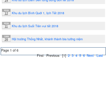
14
FEB
Khu du lịch Bình Quới 1, lịch Tết 2018
12
FEB
Khu du lịch Suối Tiên vui tết 2018
11
JAN
Hội trường Thống Nhất, khánh thành bia tưởng niệm
26
Page 1 of 6
First
Previous
[1]
2
3
4
5
6
Next
Last