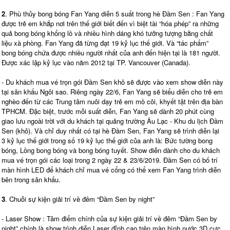
2
. Phù thủy bong bóng Fan Yang diễn 5 suất trong hè Đầm Sen : Fan Yang
được trẻ em khắp nơi trên thế giới biết đến vì biệt tài “hóa phép” ra những
quả bong bóng khổng lồ và nhiều hình dáng khó tưởng tượng bằng chất
liệu xà phòng. Fan Yang đã từng đạt 19 kỷ lục thế giới. Và “tác phẩm”
bong bóng chứa được nhiều người nhất của anh đến hiện tại là 181 người.
Được xác lập kỷ lục vào năm 2012 tại TP. Vancouver (Canada).
- Du khách mua vé trọn gói Đầm Sen khô sẽ được vào xem show diễn này
tại sân khấu Ngôi sao. Riêng ngày 22/6, Fan Yang sẽ biểu diễn cho trẻ em
nghèo đến từ các Trung tâm nuôi dạy trẻ em mồ côi, khyết tật trên địa bàn
TPHCM. Đặc biệt, trước mỗi suất diễn, Fan Yang sẽ dành 20 phút cùng
giao lưu ngoài trời với du khách tại quảng trường Âu Lạc - Khu du lịch Đầm
Sen (khô). Và chỉ duy nhất có tại hè Đầm Sen, Fan Yang sẽ trình diễn lại
3 kỷ lục thế giới trong số 19 kỷ lục thế giới của anh là: Bức tường bong
bóng, Lồng bong bóng và bong bóng tuyết. Show diễn dành cho du khách
mua vé trọn gói các loại trong 2 ngày 22 & 23/6/2019. Đầm Sen có bố trí
màn hình LED để khách chỉ mua vé cổng có thể xem Fan Yang trình diễn
bên trong sân khấu.
3
. Chuỗi sự kiện giải trí về đêm “Đầm Sen by night”
- Laser Show : Tâm điểm chính của sự kiện giải trí về đêm “Đầm Sen by
night” chính là show trình diễn Laser đỉnh cao trên màn hình nước 3D cực