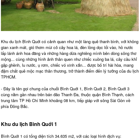
Khu du lịch Bình Quới có cảnh quan như một làng quê thanh bình, với không
gian xanh mát, gió thơm mùi cỏ cây hoa lá, đèn lồng dọc lối vào, hồ nước
lấp lánh ánh hoa đăng và những hàng dừa nghiêng mình bên dòng sông thơ
mộng... cùng những hình ảnh thân quen như chiếc xuồng ba lá, cây cầu khỉ
gập ghềnh, lu nước, ụ rơm, chiếc vó xinh xắn... được bố trí hài hòa, mang
đậm chất quê mộc mạc thân thương, trở thành điểm đến lý tưởng của du lịch
TPHCM.
- Đây là tên gọi chung của chuỗi Bình Quới 1, Bình Quới 2, Bình Quới 3
cùng nằm gần nhau trên bán đảo Thanh Đa, thuộc quận Bình Thạnh, cách
trung tâm TP Hồ Chí Minh khoảng 08 km, tiếp giáp với sông Sài Gòn về
phía Đông Bắc.
Khu du lịch Bình Quới 1
Bình Quới 1 có tổng diện tích 34.635 m2, với các loại hình dịch vụ: