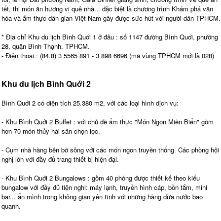
tết, thi món ăn hương vị quê nhà... đặc biệt là chương trình Khám phá văn
hóa và ẩm thực dân gian Việt Nam gây được sức hút với người dân TPHCM.
* Địa chỉ Khu du lịch Bình Quới 1 ở đâu : số 1147 đường Bình Quới, phường
28, quận Bình Thạnh, TPHCM.
- Điện thoại : (84.8) 3 5565 891 - 3 898 6696 (mã vùng TPHCM mới là 028)
Khu du lịch Bình Quới 2
Bình Quới 2 có diện tích 25.380 m2, với các loại hình dịch vụ:
- Khu Bình Quới 2 Buffet : với chủ đề ẩm thực "Món Ngon Miền Biển" gồm
hơn 70 món thủy hải sản chọn lọc.
- Cụm nhà hàng bên bờ sông với các món ngon truyền thống. Các phòng hội
nghị lớn với đầy đủ trang thiết bị hiện đại.
- Khu Bình Quới 2 Bungalows : gồm 40 phòng được thiết kế theo kiểu
bungalow với đầy đủ tiện nghi: máy lạnh, truyền hình cáp, bồn tắm, mini
bar... ẩn mình trong không gian yên tĩnh với những hàng dừa nước bao
quanh.