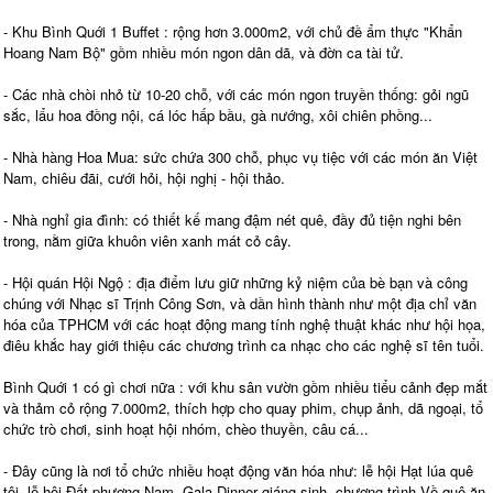
- Khu Bình Quới 1 Buffet : rộng hơn 3.000m2, với chủ đề ẩm thực "Khẩn
Hoang Nam Bộ" gồm nhiều món ngon dân dã, và đờn ca tài tử.
- Các nhà chòi nhỏ từ 10-20 chỗ, với các món ngon truyền thống: gỏi ngũ
sắc, lẩu hoa đồng nội, cá lóc hấp bầu, gà nướng, xôi chiên phồng...
- Nhà hàng Hoa Mua: sức chứa 300 chỗ, phục vụ tiệc với các món ăn Việt
Nam, chiêu đãi, cưới hỏi, hội nghị - hội thảo.
- Nhà nghỉ gia đình: có thiết kế mang đậm nét quê, đầy đủ tiện nghi bên
trong, nằm giữa khuôn viên xanh mát cỏ cây.
- Hội quán Hội Ngộ : địa điểm lưu giữ những kỷ niệm của bè bạn và công
chúng với Nhạc sĩ Trịnh Công Sơn, và dần hình thành như một địa chỉ văn
hóa của TPHCM với các hoạt động mang tính nghệ thuật khác như hội họa,
điêu khắc hay giới thiệu các chương trình ca nhạc cho các nghệ sĩ tên tuổi.
Bình Quới 1 có gì chơi nữa : với khu sân vườn gồm nhiều tiểu cảnh đẹp mắt
và thảm cỏ rộng 7.000m2, thích hợp cho quay phim, chụp ảnh, dã ngoại, tổ
chức trò chơi, sinh hoạt hội nhóm, chèo thuyền, câu cá...
- Đây cũng là nơi tổ chức nhiều hoạt động văn hóa như: lễ hội Hạt lúa quê
tôi, lễ hội Đất phương Nam, Gala Dinner giáng sinh, chương trình Về quê ăn