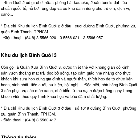
- Bình Quới 2 có gì chơi nữa : phòng hát karaoke, 2 sân tennis đạt tiêu
chuẩn quốc tế, hồ bơi rộng đẹp và có khu dành riêng cho trẻ em, dịch vụ
canô...
* Địa chỉ Khu du lịch Bình Quới 2 ở đâu : cuối đường Bình Quới, phường 28,
quận Bình Thạnh, TPHCM.
- Điện thoại : (84.8) 3 5566 020 - 3 5566 021 - 3 5566 057
Khu du lịch Bình Quới 3
Còn gọi là Quán Xưa Bình Quới 3, được thiết thế với không gian cổ kính,
sân vườn thoáng mát trải dọc bờ sông, tạo cảm giác nhẹ nhàng cho thực
khách khi sum họp cùng gia đình và người thân, thích hợp để tổ chức liên
hoan, sinh nhật, tiệc cưới, sự kiện, hội nghị ... Đặc biệt, nhà hàng Bình Quới
3 còn phục vụ các món xanh, chế biến từ rau sạch được trồng ngay trong
khuôn viên theo quy trình khoa học và bảo đảm chất lượng.
* Địa chỉ Khu du lịch Bình Quới 3 ở đâu : số 1019 đường Bình Quới, phường
28, quận Bình Thạnh, TPHCM.
- Điện thoại : (84.8) 3 5563 417
Thông tin thêm