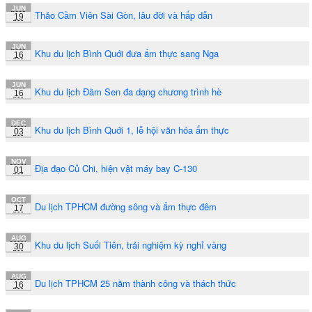
JUN
Thảo Cầm Viên Sài Gòn, lâu đời và hấp dẫn
19
JUN
Khu du lịch Bình Quới đưa ẩm thực sang Nga
16
JUN
Khu du lịch Đầm Sen đa dạng chương trình hè
16
DEC
Khu du lịch Bình Quới 1, lễ hội văn hóa ẩm thực
03
NOV
Địa đạo Củ Chi, hiện vật máy bay C-130
01
OCT
Du lịch TPHCM đường sông và ẩm thực đêm
17
AUG
Khu du lịch Suối Tiên, trải nghiệm kỳ nghỉ vàng
30
AUG
Du lịch TPHCM 25 năm thành công và thách thức
16