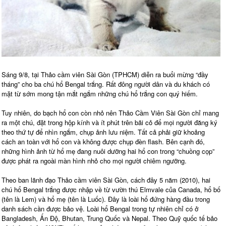
Sáng 9/8, tại Thảo cầm viên Sài Gòn (TPHCM) diễn ra buổi mừng “đầy
tháng” cho ba chú hổ Bengal trắng. Rất đông người dân và du khách có
mặt từ sớm mong tận mắt ngắm những chú hổ trắng con quý hiếm.
Tuy nhiên, do bạch hổ con còn nhỏ nên Thảo Cầm Viên Sài Gòn chỉ mang
ra một chú, đặt trong hộp kính và ít phút trên bãi cỏ để mọi người đăng ký
theo thứ tự để nhìn ngắm, chụp ảnh lưu niệm. Tất cả phải giữ khoảng
cách an toàn với hổ con và không được chụp đèn flash. Bên cạnh đó,
những hình ảnh từ hổ mẹ đang nuôi dưỡng hai hổ con trong “chuồng cọp”
được phát ra ngoài màn hình nhỏ cho mọi người chiêm ngưỡng.
Theo ban lãnh đạo Thảo cầm viên Sài Gòn, cách đây 5 năm (2010), hai
chú hổ Bengal trắng được nhập về từ vườn thú Elmvale của Canada, hổ bố
(tên là Lem) và hổ mẹ (tên là Luốc). Đây là loài hổ đứng hàng đầu trong
danh sách cần được bảo vệ. Loài hổ Bengal trong tự nhiên chỉ có ở
Bangladesh, Ấn Độ, Bhutan, Trung Quốc và Nepal. Theo Quỹ quốc tế bảo