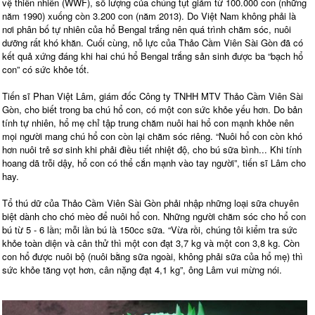
vệ thiên nhiên (WWF), số lượng của chúng tụt giảm từ 100.000 con (những
năm 1990) xuống còn 3.200 con (năm 2013). Do Việt Nam không phải là
nơi phân bố tự nhiên của hổ Bengal trắng nên quá trình chăm sóc, nuôi
dưỡng rất khó khăn. Cuối cùng, nỗ lực của Thảo Cầm Viên Sài Gòn đã có
kết quả xứng đáng khi hai chú hổ Bengal trắng sản sinh được ba “bạch hổ
con” có sức khỏe tốt.
Tiến sĩ Phan Việt Lâm, giám đốc Công ty TNHH MTV Thảo Cầm Viên Sài
Gòn, cho biết trong ba chú hổ con, có một con sức khỏe yếu hơn. Do bản
tính tự nhiên, hổ mẹ chỉ tập trung chăm nuôi hai hổ con mạnh khỏe nên
mọi người mang chú hổ con còn lại chăm sóc riêng. “Nuôi hổ con còn khó
hơn nuôi trẻ sơ sinh khi phải điều tiết nhiệt độ, cho bú sữa bình... Khi tính
hoang dã trỗi dậy, hổ con có thể cắn mạnh vào tay người”, tiến sĩ Lâm cho
hay.
Tổ thú dữ của Thảo Cầm Viên Sài Gòn phải nhập những loại sữa chuyên
biệt dành cho chó mèo để nuôi hổ con. Những người chăm sóc cho hổ con
bú từ 5 - 6 lần; mỗi lần bú là 150cc sữa. “Vừa rồi, chúng tôi kiểm tra sức
khỏe toàn diện và cân thử thì một con đạt 3,7 kg và một con 3,8 kg. Còn
con hổ được nuôi bộ (nuôi bằng sữa ngoài, không phải sữa của hổ mẹ) thì
sức khỏe tăng vọt hơn, cân nặng đạt 4,1 kg”, ông Lâm vui mừng nói.