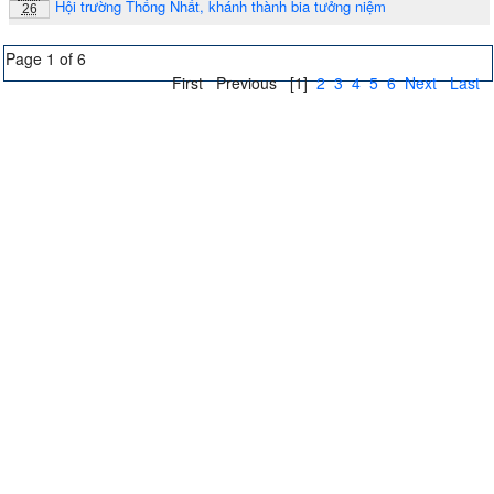
Hội trường Thống Nhất, khánh thành bia tưởng niệm
26
Page 1 of 6
First
Previous
[1]
2
3
4
5
6
Next
Last