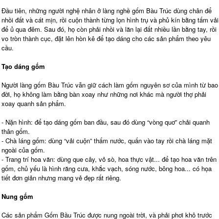
Đầu tiên, những người nghệ nhân ở làng nghề gốm Bàu Trúc dùng chân để
nhồi đất và cát mịn, rồi cuộn thành từng lọn hình trụ và phủ kín bằng tấm vải
để ủ qua đêm. Sau đó, họ còn phải nhồi và lăn lại đất nhiều lần bằng tay, rồi
vo tròn thành cục, đặt lên hòn kê để tạo dáng cho các sản phẩm theo yêu
cầu.
Tạo dáng gốm
Người làng gốm Bàu Trúc vẫn giữ cách làm gốm nguyên sơ của mình từ bao
đời, họ không làm bằng bàn xoay như những nơi khác mà người thợ phải
xoay quanh sản phẩm.
- Nặn hình: để tạo dáng gốm ban đầu, sau đó dùng “vòng quơ” chải quanh
thân gốm.
- Chà láng gốm: dùng “vải cuộn” thấm nước, quấn vào tay rồi chà láng mặt
ngoài của gốm.
- Trang trí hoa văn: dùng que cây, vỏ sò, hoa thực vật... để tạo hoa văn trên
gốm, chủ yếu là hình răng cưa, khắc vạch, sóng nước, bông hoa... có họa
tiết đơn giản nhưng mang vẻ đẹp rất riêng.
Nung gốm
Các sản phẩm Gốm Bầu Trúc được nung ngoài trời, và phải phơi khô trước