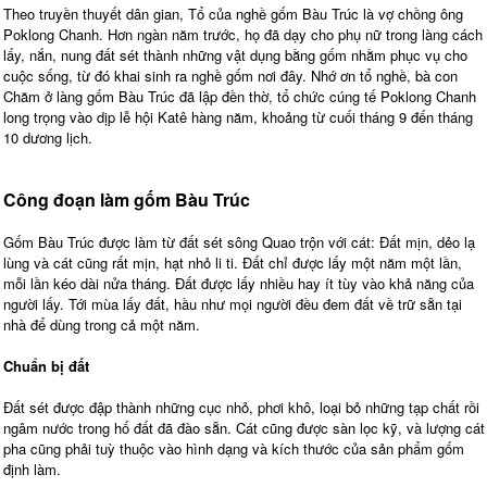
Theo truyền thuyết dân gian, Tổ của nghề gốm Bàu Trúc là vợ chồng ông
Poklong Chanh. Hơn ngàn năm trước, họ đã dạy cho phụ nữ trong làng cách
lấy, nắn, nung đất sét thành những vật dụng bằng gốm nhằm phục vụ cho
cuộc sống, từ đó khai sinh ra nghề gốm nơi đây. Nhớ ơn tổ nghề, bà con
Chăm ở làng gốm Bàu Trúc đã lập đền thờ, tổ chức cúng tế Poklong Chanh
long trọng vào dịp lễ hội Katê hàng năm, khoảng từ cuối tháng 9 đến tháng
10 dương lịch.
Công đoạn làm gốm Bàu Trúc
Gốm Bàu Trúc được làm từ đất sét sông Quao trộn với cát: Ðất mịn, dẻo lạ
lùng và cát cũng rất mịn, hạt nhỏ li ti. Đất chỉ được lấy một năm một lần,
mỗi lần kéo dài nửa tháng. Đất được lấy nhiều hay ít tùy vào khả năng của
người lấy. Tới mùa lấy đất, hầu như mọi người đều đem đất về trữ sẵn tại
nhà để dùng trong cả một năm.
Chuẩn bị đất
Đất sét được đập thành những cục nhỏ, phơi khô, loại bỏ những tạp chất rồi
ngâm nước trong hố đất đã đào sẵn. Cát cũng được sàn lọc kỹ, và lượng cát
pha cũng phải tuỳ thuộc vào hình dạng và kích thước của sản phẩm gốm
định làm.