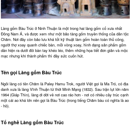
Làng gốm Bàu Trúc ở Ninh Thuận là một trong hai làng gốm cổ xưa nhất
Đông Nam Á, và được xem như một bảo tàng gốm truyền thống của dân tộc
Chăm. Nơi đây còn bảo lưu khá tốt kỹ thuật làm gốm hoàn toàn thủ công,
người thợ xoay quanh chiếc bàn, mỗi vòng xoay, hình dạng sản phẩm gốm
dần hiện ra dưới đôi bàn tay khéo léo, thêm những họa tiết đơn giản và mộc
mạc nhưng khi thành phẩm thì đầy sức cuốn hút.
Tên gọi Làng gốm Bàu Trúc
Ngôi làng có tên Chăm là Paley Hamu Trok, người Việt gọi là Ma Tró, có địa
danh xưa là làng Vĩnh Thuận từ thời Minh Mạng (1832). Sau trận lụt lớn năm
1964 (Giáp Thìn), làng di dời về nơi cao ráo hơn - nơi có nhiều cây trúc cạnh
một cái ao khá lớn nên gọi là Bàu Trúc (trong tiếng Chăm bàu có nghĩa là ao
- hồ).
Tổ nghề Làng gốm Bàu Trúc