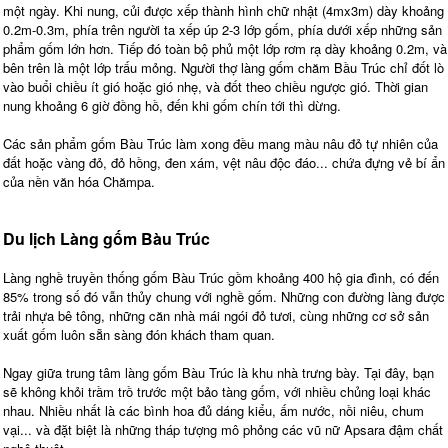
một ngày. Khi nung, củi được xếp thành hình chữ nhật (4mx3m) dày khoảng
0.2m-0.3m, phía trên người ta xếp úp 2-3 lớp gốm, phía dưới xếp những sản
phẩm gốm lớn hơn. Tiếp đó toàn bộ phủ một lớp rơm rạ dày khoảng 0.2m, và
bên trên là một lớp trấu mỏng. Người thợ làng gốm chăm Bầu Trúc chỉ đốt lò
vào buổi chiều ít gió hoặc gió nhẹ, và đốt theo chiều ngược gió. Thời gian
nung khoảng 6 giờ đồng hồ, đến khi gốm chín tới thì dừng.
Các sản phẩm gốm Bàu Trúc làm xong đều mang màu nâu đỏ tự nhiên của
đất hoặc vàng đỏ, đỏ hồng, đen xám, vệt nâu độc đáo... chứa đựng vẻ bí ẩn
của nền văn hóa Chămpa.
Du lịch Làng gốm Bàu Trúc
Làng nghề truyền thống gốm Bàu Trúc gồm khoảng 400 hộ gia đình, có đến
85% trong số đó vẫn thủy chung với nghề gốm. Những con đường làng được
trải nhựa bê tông, những căn nhà mái ngói đỏ tươi, cùng những cơ sở sản
xuất gốm luôn sẵn sàng đón khách tham quan.
Ngay giữa trung tâm làng gốm Bàu Trúc là khu nhà trưng bày. Tại đây, bạn
sẽ không khỏi trầm trồ trước một bảo tàng gốm, với nhiều chủng loại khác
nhau. Nhiều nhất là các bình hoa đủ dáng kiểu, ấm nước, nồi niêu, chum
vại... và đặt biệt là những tháp tượng mô phỏng các vũ nữ Apsara đậm chất