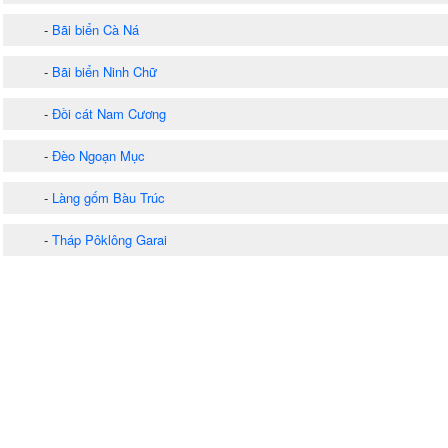
-
Bãi biển Cà Ná
-
Bãi biển Ninh Chữ
-
Đồi cát Nam Cương
-
Đèo Ngoạn Mục
-
Làng gốm Bàu Trúc
-
Tháp Pôklông Garai