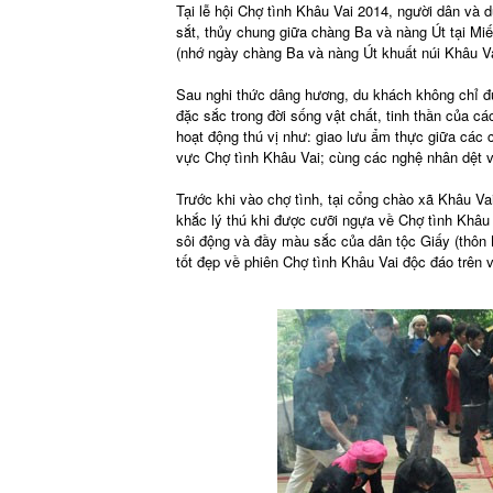
Tại lễ hội Chợ tình Khâu Vai 2014, người dân và 
sắt, thủy chung giữa chàng Ba và nàng Út tại Miế
(nhớ ngày chàng Ba và nàng Út khuất núi Khâu Vai
Sau nghi thức dâng hương, du khách không chỉ đ
đặc sắc trong đời sống vật chất, tinh thần của cá
hoạt động thú vị như: giao lưu ẩm thực giữa các c
vực Chợ tình Khâu Vai; cùng các nghệ nhân dệt v
Trước khi vào chợ tình, tại cổng chào xã Khâ
khắc lý thú khi được cưỡi ngựa về Chợ tình Khâu V
sôi động và đầy màu sắc của dân tộc Giấy (thôn N
tốt đẹp về phiên Chợ tình Khâu Vai độc đáo trê