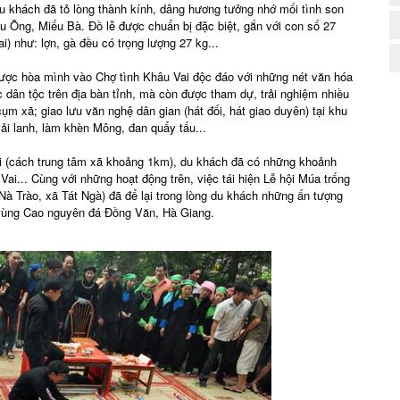
du khách đã tỏ lòng thành kính, dâng hương tưởng nhớ mối tình son
u Ông, Miếu Bà. Đồ lễ được chuẩn bị đặc biệt, gắn với con số 27
) như: lợn, gà đều có trọng lượng 27 kg...
ược hòa mình vào Chợ tình Khâu Vai độc đáo với những nét văn hóa
c dân tộc trên địa bàn tỉnh, mà còn được tham dự, trải nghiệm nhiều
ụm xã; giao lưu văn nghệ dân gian (hát đối, hát giao duyên) tại khu
ải lanh, làm khèn Mông, đan quẩy tấu...
u Vai (cách trung tâm xã khoảng 1km), du khách đã có những khoảnh
ai... Cùng với những hoạt động trên, việc tái hiện Lễ hội Múa trống
à Trào, xã Tát Ngà) đã để lại trong lòng du khách những ấn tượng
n vùng Cao nguyên đá Đồng Văn, Hà Giang.