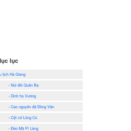
ục lục
u lịch Hà Giang
-
Núi đôi Quản Bạ
-
Dinh họ Vương
-
Cao nguyên đá Đồng Văn
-
Cột cờ Lũng Cú
-
Đèo Mã Pí Lèng