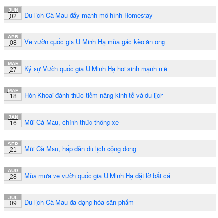
JUN
Du lịch Cà Mau đẩy mạnh mô hình Homestay
02
APR
Về vườn quốc gia U Minh Hạ mùa gác kèo ăn ong
08
MAR
Ký sự Vườn quốc gia U Minh Hạ hồi sinh mạnh mẽ
27
MAR
Hòn Khoai đánh thức tiềm năng kinh tế và du lịch
18
JAN
Mũi Cà Mau, chính thức thông xe
16
SEP
Mũi Cà Mau, hấp dẫn du lịch cộng đồng
21
AUG
Mùa mưa về vườn quốc gia U Minh Hạ đặt lờ bắt cá
28
JUL
Du lịch Cà Mau đa dạng hóa sản phẩm
09