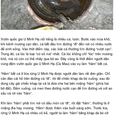
Vườn quốc gia U Minh Hạ nổi tiếng là nhiều cá, lươn. Bước vào mùa khô,
khi kênh mương cạn dần, cá bắt đầu tìm đường “đi” đến nơi có nhiều nước
để sinh sống. Vào thời điểm này, các loài cá thường tìm đường “vượt cạn”.
Trong đó, cá lóc là loại “có số má” nhất. Cá lóc không chỉ “lóc” trên mương
khô, mà nó còn có thể nhảy qua bờ ao. Đây cũng là thời điểm người dân
vùng đệm vườn quốc gia U Minh Hạ (Cà Mau) vào vụ làm “hầm” bắt cá.
“Hầm” bắt cá ở bìa rừng U Minh Hạ được người dân làm rất đơn giản. Chỉ
cần đào cái hố trên đường cá “đi”, rồi để chiếc khạp da bò xuống, sau đó
dùng cây gài chiếc khạp lại và lá dừa che hai bên miệng “hầm” (phía hai
bờ đất). Đêm xuống, cá men theo đường nước cạn để tìm đường về với ao
sâu và rơi vào “hầm”.
Khi làm “hầm” phải tìm nơi có dấu mòn cá “đi”, rồi đặt “hầm”, thường là ở
miệng đìa hay mương. “Hầm” được thăm vào buổi sáng sớm. Trước kia,
rừng U Minh Hạ cá nhiều vô kể, người ta làm “hầm” bằng khạp da bò cỡ