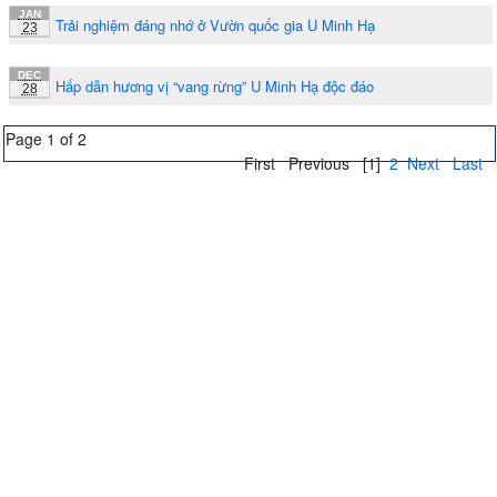
JAN
Trải nghiệm đáng nhớ ở Vườn quốc gia U Minh Hạ
23
DEC
Hấp dẫn hương vị “vang rừng” U Minh Hạ độc đáo
28
Page 1 of 2
First
Previous
[1]
2
Next
Last