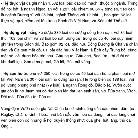
-
Hệ thực vật
đã ghi nhận 1.532 loài bậc cao có mạch, thuộc 5 ngành. Trong
đó nổi bật là ngành Ngọc lan với 1.237 loài chiếm 96.64% tổng số, tiếp đến
là ngành Dương xỉ với 25 loài, ngành Thông với 12 loài..., bao gồm 62 loài
thực vật quý hiếm ghi tên trong Sách đỏ Việt Nam và Sách đỏ Thế giới.
-
Hệ động vật
thống kê được 330 loài có xương sống trên cạn, với 84 loài
thú, 163 loài chim và 83 loài bò sát lưỡng cư, trong đó có 46 loài quý hiếm
ghi tên trong Sách đỏ. Bao gồm 02 loài đặc hữu Đông Dương là Chà vá chân
đen và Gà tiền mặt đỏ, 01 loài đặc hữu Việt Nam là Ếch cây Trung bộ, cùng
một số loài được bảo tồn như: Gấu ngựa, Gấu chó, Beo lửa, khỉ đuôi dài,
khỉ đuôi lợn, Sơn dương, nai, Gà lôi, Rùa núi vàng...
-
Hệ san hô
trù phú với 350 loài, trong đó có 46 loài san hô là phân loài mới
tại Việt Nam và 307 loài san hô cứng tạo rạn. Hệ rong biển có 188 loài, với
số lượng phong phú nhất (79 loài) là ngành Rong đỏ. Đặc biệt, Vườn quốc
gia còn là nơi hiếm hoi có rùa biển lên đất liền sinh sản, với Rùa xanh, Vích,
Đồi mồi, Rùa đầu to, Rùa da.
Vùng đệm Vườn quốc gia Núi Chúa là nơi sinh sống của các nhóm dân tộc
Raglay, Chăm, Kinh, Hoa... với bản sắc văn hóa đa dạng. Tại các làng chài
ven biển còn có những lễ hội truyền thống như: đua ghe, hát lăng, thờ cá
Ông...