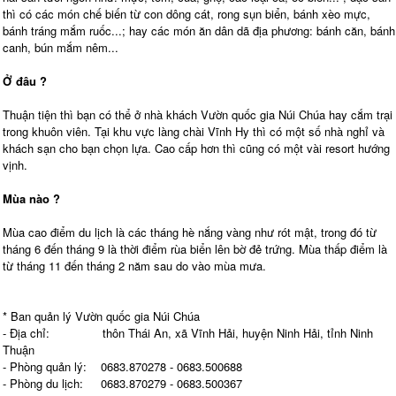
thì có các món chế biến từ con dông cát, rong sụn biển, bánh xèo mực,
bánh tráng mắm ruốc...; hay các món ăn dân dã địa phương: bánh căn, bánh
canh, bún mắm nêm...
Ở đâu ?
Thuận tiện thì bạn có thể ở nhà khách Vườn quốc gia Núi Chúa hay cắm trại
trong khuôn viên. Tại khu vực làng chài Vĩnh Hy thì có một số nhà nghỉ và
khách sạn cho bạn chọn lựa. Cao cấp hơn thì cũng có một vài resort hướng
vịnh.
Mùa nào ?
Mùa cao điểm du lịch là các tháng hè nắng vàng như rót mật, trong đó từ
tháng 6 đến tháng 9 là thời điểm rùa biển lên bờ đẻ trứng. Mùa thấp điểm là
từ tháng 11 đến tháng 2 năm sau do vào mùa mưa.
* Ban quản lý Vườn quốc gia Núi Chúa
- Địa chỉ: thôn Thái An, xã Vĩnh Hải, huyện Ninh Hải, tỉnh Ninh
Thuận
- Phòng quản lý: 0683.870278 - 0683.500688
- Phòng du lịch: 0683.870279 - 0683.500367