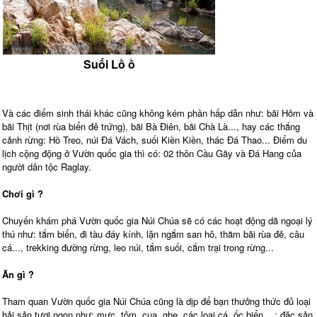
Suối Lồ ồ
Và các điểm sinh thái khác cũng không kém phần hấp dẫn như: bãi Hỏm và
bãi Thịt (nơi rùa biển đẻ trứng), bãi Bà Điên, bãi Chà Là..., hay các thắng
cảnh rừng: Hồ Treo, núi Đá Vách, suối Kiền Kiền, thác Đá Thao... Điểm du
lịch cộng động ở Vườn quốc gia thì có: 02 thôn Cầu Gãy và Đá Hang của
người dân tộc Raglay.
Chơi gì ?
Chuyến khám phá Vườn quốc gia Núi Chúa sẽ có các hoạt động dã ngoại lý
thú như: tắm biển, đi tàu đáy kính, lặn ngắm san hô, thăm bãi rùa đẻ, câu
cá..., trekking đường rừng, leo núi, tắm suối, cắm trại trong rừng...
Ăn gì ?
Tham quan Vườn quốc gia Núi Chúa cũng là dịp để bạn thưởng thức đủ loại
hải sản tươi ngon như: mực, tôm, cua, ghẹ, các loại cá, ốc biển... ; đặc sản