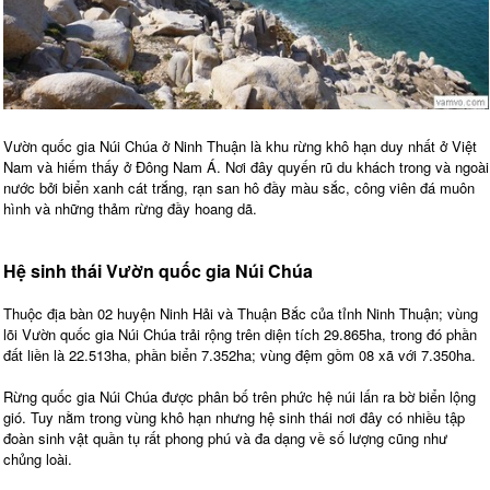
Vườn quốc gia Núi Chúa ở Ninh Thuận là khu rừng khô hạn duy nhất ở Việt
Nam và hiếm thấy ở Đông Nam Á. Nơi đây quyến rũ du khách trong và ngoài
nước bởi biển xanh cát trắng, rạn san hô đầy màu sắc, công viên đá muôn
hình và những thảm rừng đầy hoang dã.
Hệ sinh thái Vườn quốc gia Núi Chúa
Thuộc địa bàn 02 huyện Ninh Hải và Thuận Bắc của tỉnh Ninh Thuận; vùng
lõi Vườn quốc gia Núi Chúa trải rộng trên diện tích 29.865ha, trong đó phần
đất liền là 22.513ha, phần biển 7.352ha; vùng đệm gồm 08 xã với 7.350ha.
Rừng quốc gia Núi Chúa được phân bố trên phức hệ núi lấn ra bờ biển lộng
gió. Tuy nằm trong vùng khô hạn nhưng hệ sinh thái nơi đây có nhiều tập
đoàn sinh vật quần tụ rất phong phú và đa dạng về số lượng cũng như
chủng loài.