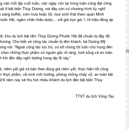
 vào mỗi dịp cuối tuần, các ngày còn lại trong tuần cũng đạt công
át ở bãi biển Thùy Dương, nơi đây còn có chương trình kỳ nghỉ
sáng buffet, cơm trưa hoặc tối, tour sinh thái tham quan Minh
c Hải, ngâm chân thảo dược... với giá trọn gói 1,19 triệu đồng áp
ới, khu du lịch bãi tắm Thùy Dương Phước Hải đã chuẩn bị đầy đủ
phương. Cho biết về công tác chuẩn bị đón khách, bà Dương Mỹ
 nói: “Ngoài công tác lưu trú, cơ sở chúng tôi luôn chú trọng đến
2
n chọn những thực phẩm có nguồn gốc rõ ràng, tươi sống và an toàn
 khi đến đây nghĩ dưỡng trong dịp lễ này.”
, niêm yết giá và bán theo đúng giá niêm yết, thực hiện tốt công
toàn thực phẩm, vệ sinh môi trường, phòng chống cháy nổ, an toàn bãi
2/9 năm nay sẽ thu hút nhiều khách du lịch đến bãi biển Thùy
TTXT du lịch Vũng Tàu