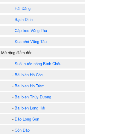
-
Hải Đăng
-
Bạch Dinh
-
Cáp treo Vũng Tàu
-
Đua chó Vũng Tàu
) Mở rộng điểm đến
-
Suối nước nóng Bình Châu
-
Bãi biển Hồ Cốc
-
Bãi biển Hồ Tràm
-
Bãi biển Thùy Dương
-
Bãi biển Long Hải
-
Đảo Long Sơn
-
Côn Đảo