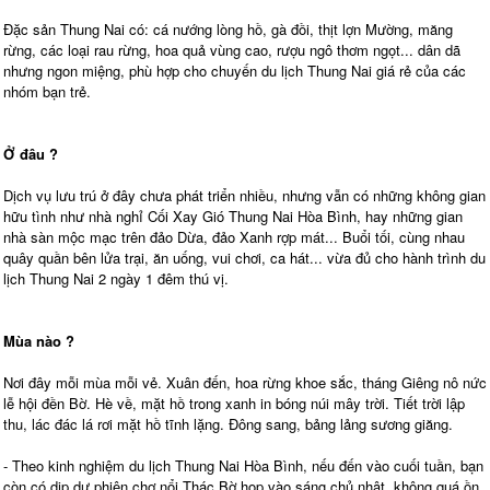
Đặc sản Thung Nai có: cá nướng lòng hồ, gà đồi, thịt lợn Mường, măng
rừng, các loại rau rừng, hoa quả vùng cao, rượu ngô thơm ngọt... dân dã
nhưng ngon miệng, phù hợp cho chuyến du lịch Thung Nai giá rẻ của các
nhóm bạn trẻ.
Ở đâu ?
Dịch vụ lưu trú ở đây chưa phát triển nhiều, nhưng vẫn có những không gian
hữu tình như nhà nghỉ Cối Xay Gió Thung Nai Hòa Bình, hay những gian
nhà sàn mộc mạc trên đảo Dừa, đảo Xanh rợp mát... Buổi tối, cùng nhau
quây quần bên lửa trại, ăn uống, vui chơi, ca hát... vừa đủ cho hành trình du
lịch Thung Nai 2 ngày 1 đêm thú vị.
Mùa nào ?
Nơi đây mỗi mùa mỗi vẻ. Xuân đến, hoa rừng khoe sắc, tháng Giêng nô nức
lễ hội đền Bờ. Hè về, mặt hồ trong xanh in bóng núi mây trời. Tiết trời lập
thu, lác đác lá rơi mặt hồ tĩnh lặng. Đông sang, bảng lảng sương giăng.
- Theo kinh nghiệm du lịch Thung Nai Hòa Bình, nếu đến vào cuối tuần, bạn
còn có dịp dự phiên chợ nổi Thác Bờ họp vào sáng chủ nhật, không quá ồn