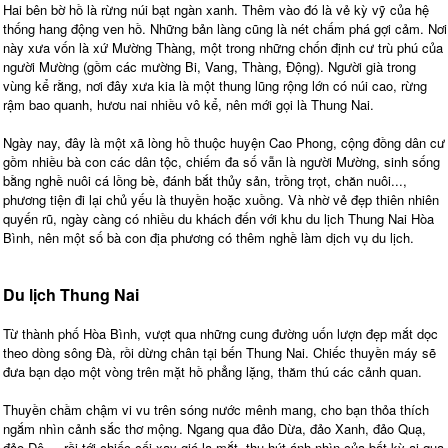
Hai bên bờ hồ là rừng núi bạt ngàn xanh. Thêm vào đó là vẻ kỳ vỹ của hệ
thống hang động ven hồ. Những bản làng cũng là nét chấm phá gợi cảm. Nơi
này xưa vốn là xứ Mường Thàng, một trong những chốn định cư trù phú của
người Mường (gồm các mường Bi, Vang, Thàng, Ðộng). Người già trong
vùng kể rằng, nơi đây xưa kia là một thung lũng rộng lớn có núi cao, rừng
rậm bao quanh, hươu nai nhiều vô kể, nên mới gọi là Thung Nai.
Ngày nay, đây là một xã lòng hồ thuộc huyện Cao Phong, cộng đồng dân cư
gồm nhiều bà con các dân tộc, chiếm đa số vẫn là người Mường, sinh sống
bằng nghề nuôi cá lồng bè, đánh bắt thủy sản, trồng trọt, chăn nuôi...,
phương tiện đi lại chủ yếu là thuyền hoặc xuồng. Và nhờ vẻ đẹp thiên nhiên
quyến rũ, ngày càng có nhiều du khách đến với khu du lịch Thung Nai Hòa
Bình, nên một số bà con địa phương có thêm nghề làm dịch vụ du lịch.
Du lịch Thung Nai
Từ thành phố Hòa Bình, vượt qua những cung đường uốn lượn đẹp mắt dọc
theo dòng sông Đà, rồi dừng chân tại bến Thung Nai. Chiếc thuyền máy sẽ
đưa bạn dạo một vòng trên mặt hồ phẳng lặng, thăm thú các cảnh quan.
Thuyền chầm chậm vi vu trên sóng nước mênh mang, cho bạn thỏa thích
ngắm nhìn cảnh sắc thơ mộng. Ngang qua đảo Dừa, đảo Xanh, đảo Quạ,
đảo Dê..., rồi tới chiếc cối xay gió lạ mắt, thu hút ánh nhìn của bất kỳ ai qua