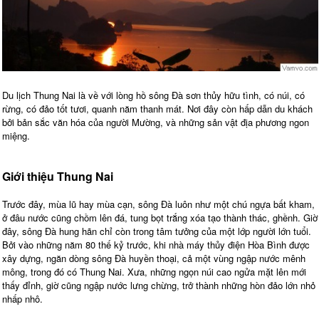
Du lịch Thung Nai là về với lòng hồ sông Đà sơn thủy hữu tình, có núi, có
rừng, có đảo tốt tươi, quanh năm thanh mát. Nơi đây còn hấp dẫn du khách
bởi bản sắc văn hóa của người Mường, và những sản vật địa phương ngon
miệng.
Giới thiệu Thung Nai
Trước đây, mùa lũ hay mùa cạn, sông Đà luôn như một chú ngựa bất kham,
ở đâu nước cũng chồm lên đá, tung bọt trắng xóa tạo thành thác, ghềnh. Giờ
đây, sông Đà hung hãn chỉ còn trong tâm tưởng của một lớp người lớn tuổi.
Bởi vào những năm 80 thế kỷ trước, khi nhà máy thủy điện Hòa Bình được
xây dựng, ngăn dòng sông Đà huyền thoại, cả một vùng ngập nước mênh
mông, trong đó có Thung Nai. Xưa, những ngọn núi cao ngửa mặt lên mới
thấy đỉnh, giờ cũng ngập nước lưng chừng, trở thành những hòn đảo lớn nhỏ
nhấp nhô.