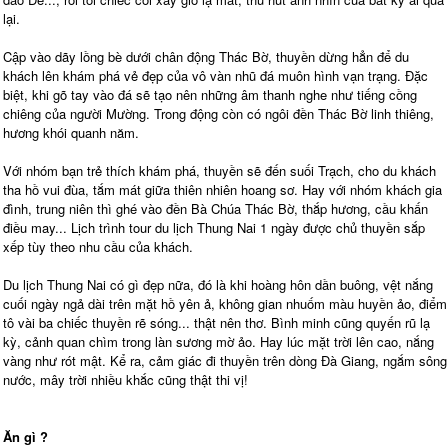
lại.
Cập vào dãy lồng bè dưới chân động Thác Bờ, thuyền dừng hẳn để du
khách lên khám phá vẻ đẹp của vô vàn nhũ đá muôn hình vạn trạng. Đặc
biệt, khi gõ tay vào đá sẽ tạo nên những âm thanh nghe như tiếng cồng
chiêng của người Mường. Trong động còn có ngôi đền Thác Bờ linh thiêng,
hương khói quanh năm.
Với nhóm bạn trẻ thích khám phá, thuyền sẽ đến suối Trạch, cho du khách
tha hồ vui đùa, tắm mát giữa thiên nhiên hoang sơ. Hay với nhóm khách gia
đình, trung niên thì ghé vào đền Bà Chúa Thác Bờ, thắp hương, cầu khấn
điều may... Lịch trình tour du lịch Thung Nai 1 ngày được chủ thuyền sắp
xếp tùy theo nhu cầu của khách.
Du lịch Thung Nai có gì đẹp nữa, đó là khi hoàng hôn dần buông, vệt nắng
cuối ngày ngả dài trên mặt hồ yên ả, không gian nhuốm màu huyền ảo, điểm
tô vài ba chiếc thuyền rẽ sóng... thật nên thơ. Bình minh cũng quyến rũ lạ
kỳ, cảnh quan chìm trong làn sương mờ ảo. Hay lúc mặt trời lên cao, nắng
vàng như rót mật. Kể ra, cảm giác đi thuyền trên dòng Đà Giang, ngắm sông
nước, mây trời nhiều khắc cũng thật thi vị!
Ăn gì ?