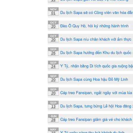
NOV
Du lịch Sapa sẽ có Công viên văn hóa đẳ
01
OCT
Đèo Ô Quy Hồ, hồi ký những hành trình
20
OCT
Du lịch Sapa níu chân khách với ẩm thực
20
SEP
Du lịch Sapa hướng đến Khu du lịch quốc 
26
SEP
Y Tý, nhận bằng Di tích quốc gia ruộng b
24
SEP
Du lịch Sapa cùng Hoa hậu Đỗ Mỹ Linh
20
SEP
Cáp treo Fansipan, ngất ngây với mùa lúa
20
SEP
Du lịch Sapa, tưng bừng Lễ hội Hoa đăng
13
JUN
Cáp treo Fansipan giảm giá vé cho khách
28
MAY
Y Tý ngày càng thu hút khách du lịch