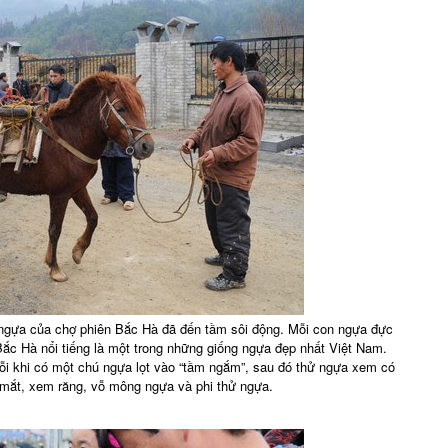
ợ ngựa của chợ phiên Bắc Hà đã đến tầm sôi động. Mỗi con ngựa đực
Bắc Hà nổi tiếng là một trong những giống ngựa đẹp nhất Việt Nam.
ỗi khi có một chú ngựa lọt vào “tầm ngắm”, sau đó thử ngựa xem có
ắt, xem răng, vỗ mông ngựa và phi thử ngựa.