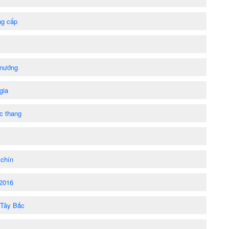
ng cấp
 nướng
gia
ậc thang
 chín
 2016
 Tây Bắc