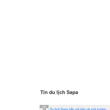
Tin du lịch Sapa
JUL
Du lịch Sapa gắn với bảo vệ môi trường
19