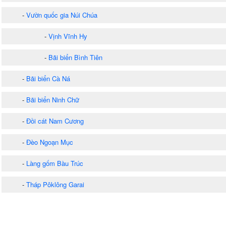
-
Vườn quốc gia Núi Chúa
-
Vịnh Vĩnh Hy
-
Bãi biển Bình Tiên
-
Bãi biển Cà Ná
-
Bãi biển Ninh Chữ
-
Đồi cát Nam Cương
-
Đèo Ngoạn Mục
-
Làng gốm Bàu Trúc
-
Tháp Pôklông Garai