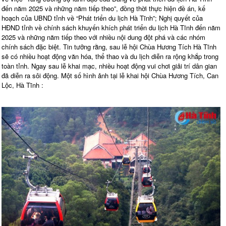
đến năm 2025 và những năm tiếp theo”, đồng thời thực hiện đề án, kế
hoạch của UBND tỉnh về “Phát triển du lịch Hà Tĩnh”; Nghị quyết của
HĐND tỉnh về chính sách khuyến khích phát triển du lịch Hà Tĩnh đến năm
2025 và những năm tiếp theo với nhiều nội dung đột phá và các nhóm
chính sách đặc biệt. Tin tưởng rằng, sau lễ hội Chùa Hương Tích Hà Tĩnh
sẽ có nhiều hoạt động văn hóa, thể thao và du lịch diễn ra rộng khắp trong
toàn tỉnh. Ngay sau lễ khai mạc, nhiều hoạt động vui chơi giải trí dân gian
đã diễn ra sôi động. Một số hình ảnh tại lễ khai hội Chùa Hương Tích, Can
Lộc, Hà Tĩnh :