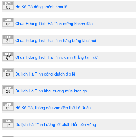
MAY
Hồ Kẻ Gỗ đông khách chơi lễ
01
APR
Chùa Hương Tích Hà Tĩnh mừng khánh đản
03
FEB
Chùa Hương Tích Hà Tĩnh tưng bừng khai hội
21
SEP
Chùa Hương Tích Hà Tĩnh, danh thắng tầm cỡ
07
MAY
Du lịch Hà Tĩnh đông khách dịp lễ
03
APR
Du lịch Hà Tĩnh khai trương mùa biển gọi
28
APR
Hồ Kẻ Gỗ, thông cầu vào đền thờ Lê Duẩn
05
JAN
Du lịch Hà Tĩnh hướng tới phát triển bền vững
15