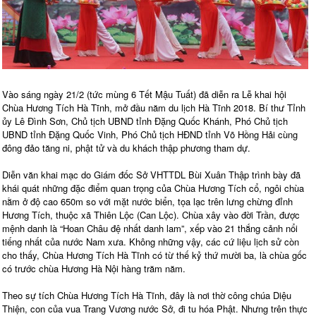
Vào sáng ngày 21/2 (tức mùng 6 Tết Mậu Tuất) đã diễn ra Lễ khai hội
Chùa Hương Tích Hà Tĩnh, mở đầu năm du lịch Hà Tĩnh 2018. Bí thư Tỉnh
ủy Lê Đình Sơn, Chủ tịch UBND tỉnh Đặng Quốc Khánh, Phó Chủ tịch
UBND tỉnh Đặng Quốc Vinh, Phó Chủ tịch HĐND tỉnh Võ Hồng Hải cùng
đông đảo tăng ni, phật tử và du khách thập phương tham dự.
Diễn văn khai mạc do Giám đốc Sở VHTTDL Bùi Xuân Thập trình bày đã
khái quát những đặc điểm quan trọng của Chùa Hương Tích cổ, ngôi chùa
nằm ở độ cao 650m so với mặt nước biển, tọa lạc trên lưng chừng đỉnh
Hương Tích, thuộc xã Thiên Lộc (Can Lộc). Chùa xây vào đời Trần, được
mệnh danh là “Hoan Châu đệ nhất danh lam”, xếp vào 21 thắng cảnh nổi
tiếng nhất của nước Nam xưa. Không những vậy, các cứ liệu lịch sử còn
cho thấy, Chùa Hương Tích Hà Tĩnh có từ thế kỷ thứ mười ba, là chùa gốc
có trước chùa Hương Hà Nội hàng trăm năm.
Theo sự tích Chùa Hương Tích Hà Tĩnh, đây là nơi thờ công chúa Diệu
Thiện, con của vua Trang Vương nước Sở, đi tu hóa Phật. Nhưng trên thực