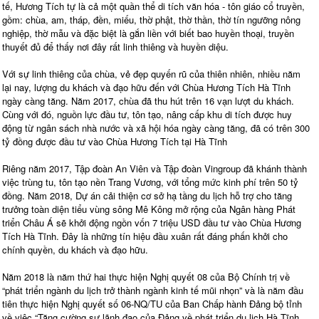
tế, Hương Tích tự là cả một quần thể di tích văn hóa - tôn giáo cổ truyền,
gồm: chùa, am, tháp, đền, miếu, thờ phật, thờ thần, thờ tín ngưỡng nông
nghiệp, thờ mẫu và đặc biệt là gắn liền với biết bao huyền thoại, truyền
thuyết đủ để thấy nơi đây rất linh thiêng và huyền diệu.
Với sự linh thiêng của chùa, vẻ đẹp quyến rũ của thiên nhiên, nhiều năm
lại nay, lượng du khách và đạo hữu đến với Chùa Hương Tích Hà Tĩnh
ngày càng tăng. Năm 2017, chùa đã thu hút trên 16 vạn lượt du khách.
Cùng với đó, nguồn lực đầu tư, tôn tạo, nâng cấp khu di tích được huy
động từ ngân sách nhà nước và xã hội hóa ngày càng tăng, đã có trên 300
tỷ đồng được đầu tư vào Chùa Hương Tích tại Hà Tĩnh
Riêng năm 2017, Tập đoàn An Viên và Tập đoàn Vingroup đã khánh thành
việc trùng tu, tôn tạo nền Trang Vương, với tổng mức kinh phí trên 50 tỷ
đồng. Năm 2018, Dự án cải thiện cơ sở hạ tầng du lịch hỗ trợ cho tăng
trưởng toàn diện tiểu vùng sông Mê Kông mở rộng của Ngân hàng Phát
triển Châu Á sẽ khởi động ngồn vốn 7 triệu USD đầu tư vào Chùa Hương
Tích Hà Tĩnh. Đây là những tín hiệu đầu xuân rất đáng phấn khởi cho
chính quyền, du khách và đạo hữu.
Năm 2018 là năm thứ hai thực hiện Nghị quyết 08 của Bộ Chính trị về
“phát triển ngành du lịch trở thành ngành kinh tế mũi nhọn” và là năm đầu
tiên thực hiện Nghị quyết số 06-NQ/TU của Ban Chấp hành Đảng bộ tỉnh
về việc “Tăng cường sự lãnh đạo của Đảng về phát triển du lịch Hà Tĩnh