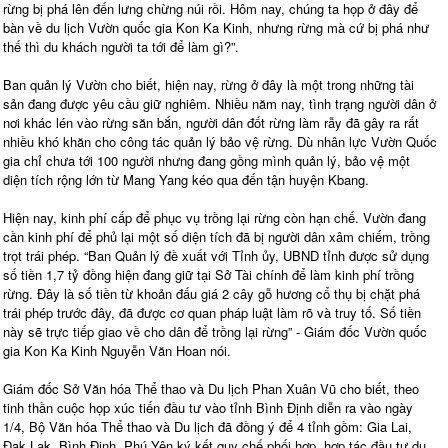
rừng bị phá lên đến lưng chừng núi rồi. Hôm nay, chúng ta họp ở đây để
bàn về du lịch Vườn quốc gia Kon Ka Kinh, nhưng rừng mà cứ bị phá như
thế thì du khách người ta tới để làm gì?”.
Ban quản lý Vườn cho biết, hiện nay, rừng ở đây là một trong những tài
sản đang được yêu cầu giữ nghiêm. Nhiều năm nay, tình trạng người dân ở
nơi khác lén vào rừng săn bắn, người dân đốt rừng làm rẫy đã gây ra rất
nhiều khó khăn cho công tác quản lý bảo vệ rừng. Dù nhân lực Vườn Quốc
gia chỉ chưa tới 100 người nhưng đang gồng mình quản lý, bảo vệ một
diện tích rộng lớn từ Mang Yang kéo qua đến tận huyện Kbang.
Hiện nay, kinh phí cấp để phục vụ trồng lại rừng còn hạn chế. Vườn đang
cần kinh phí để phủ lại một số diện tích đã bị người dân xâm chiếm, trồng
trọt trái phép. “Ban Quản lý đề xuất với Tỉnh ủy, UBND tỉnh được sử dụng
số tiền 1,7 tỷ đồng hiện đang giữ tại Sở Tài chính để làm kinh phí trồng
rừng. Đây là số tiền từ khoản đấu giá 2 cây gỗ hương cổ thụ bị chặt phá
trái phép trước đây, đã được cơ quan pháp luật làm rõ và truy tố. Số tiền
này sẽ trực tiếp giao về cho dân để trồng lại rừng” - Giám đốc Vườn quốc
gia Kon Ka Kinh Nguyễn Văn Hoan nói.
Giám đốc Sở Văn hóa Thể thao và Du lịch Phan Xuân Vũ cho biết, theo
tinh thần cuộc họp xúc tiến đầu tư vào tỉnh Bình Định diễn ra vào ngày
1/4, Bộ Văn hóa Thể thao và Du lịch đã đồng ý để 4 tỉnh gồm: Gia Lai,
Đak Lak, Bình Định, Phú Yên ký kết quy chế phối hợp, hợp tác đầu tư du