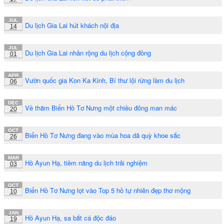
JUL
Du lịch Gia Lai hút khách nội địa
14
JUL
Du lịch Gia Lai nhân rộng du lịch cộng đồng
01
APR
Vườn quốc gia Kon Ka Kinh, Bí thư lội rừng làm du lịch
06
DEC
Về thăm Biển Hồ Tơ Nưng một chiều đông man mác
20
OCT
Biển Hồ Tơ Nưng đang vào mùa hoa dã quỳ khoe sắc
26
MAR
Hồ Ayun Hạ, tiềm năng du lịch trải nghiệm
03
OCT
Biển Hồ Tơ Nưng lọt vào Top 5 hồ tự nhiên đẹp thơ mộng
10
JAN
Hồ Ayun Hạ, sa bắt cá độc đáo
19