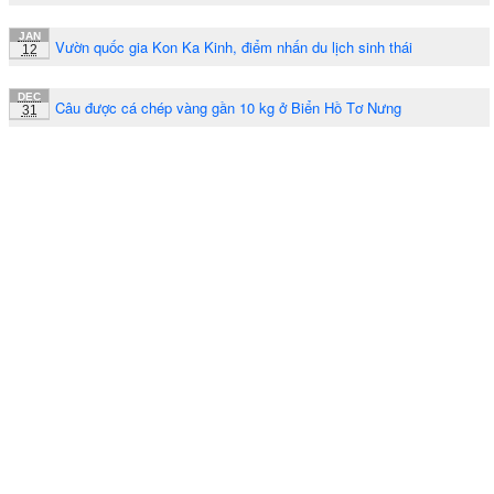
JAN
Vườn quốc gia Kon Ka Kinh, điểm nhấn du lịch sinh thái
12
DEC
Câu được cá chép vàng gần 10 kg ở Biển Hồ Tơ Nưng
31