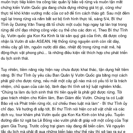
muốn trực tiếp kiểm tra công tác quản lý bảo vệ rừng và muốn tận mắt
chứng kiến Vườn Quốc gia đang chứa đựng những giá trị gì, cũng như
thực tế khó khăn vướng mắc của cơ sở để tìm cách tháo gỡ. Sau một đêm
ngủ lại trong rừng và nắm bắt sơ bộ tình hình thực tế, sáng 5/4, Bí thư
Tỉnh ủy Dương Văn Trang đã tổ chức một cuộc họp ngay tại lán trại trong
rừng để chỉ đạo những công việc cụ thể cho các đơn vị. Theo Bí thư Tỉnh
ủy, Vườn quốc gia Kon Ka Kinh là tài sản quý giá của tỉnh, đã được công
nhận là Vườn di sản ASEAN. Hệ thống rừng nguyên sinh còn rất dày,
nhiều cây gỗ lớn, nguồn nước dồi dào, nhiệt độ trong rừng mát mẻ, hệ
động-thực vật phong phú... là những điều kiện rất thích hợp cho phát triển
du lịch sinh thái.
Tuy nhiên, tiềm năng này hiện nay chưa được khai thác, tận dụng hết tiềm
năng. Bí thư Tỉnh ủy yêu cầu Ban Quản lý Vườn Quốc gia bằng mọi cách
phải giữ cho được rừng, nếu mất một cây gỗ nào mà có yếu tố lơ là trách
nhiệm, chủ quan của cán bộ, lãnh đạo thì tỉnh sẽ kỷ luật nghiêm khắc.
“Chúng ta làm du lịch sinh thái thì tiên quyết là phải giữ được rừng. Tôi
giao trách nhiệm cho Kiểm lâm, Ban Giám đốc Vườn. Chúng ta có Luật
Bảo vệ và Phát triển rừng rồi, cứ chiếu theo luật mà làm” - Bí thư Tỉnh ủy
chỉ đạo. Về hướng đi sắp tới, Bí thư Tỉnh nói hiện cơ sở vật chất và các
dịch vụ, tour khám phá Vườn quốc gia Kon Ka Kinh còn khá yếu. Tuyến
đường dẫn từ ngã ba Lê Bông vào vườn phải đi giáp với một cổng của Trại
giam Gia Trung. Trước cổng trại giam này đang để biển cấm. Về nguyên
tắc du lịch mà phải đi qua những biển báo như thế này thì sẽ tạo ra sự e