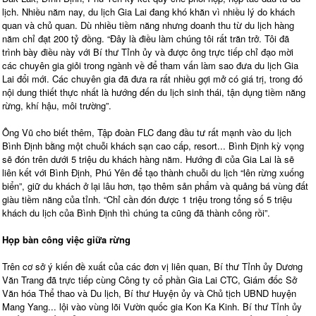
lịch. Nhiều năm nay, du lịch Gia Lai đang khó khăn vì nhiều lý do khách
quan và chủ quan. Dù nhiều tiềm năng nhưng doanh thu từ du lịch hàng
năm chỉ đạt 200 tỷ đồng. “Đây là điều làm chúng tôi rất trăn trở. Tôi đã
trình bày điều này với Bí thư Tỉnh ủy và được ông trực tiếp chỉ đạo mời
các chuyên gia giỏi trong ngành về để tham vấn làm sao đưa du lịch Gia
Lai đổi mới. Các chuyên gia đã đưa ra rất nhiều gợi mở có giá trị, trong đó
nội dung thiết thực nhất là hướng đến du lịch sinh thái, tận dụng tiềm năng
rừng, khí hậu, môi trường”.
Ông Vũ cho biết thêm, Tập đoàn FLC đang đầu tư rất mạnh vào du lịch
Bình Định bằng một chuỗi khách sạn cao cấp, resort... Bình Định kỳ vọng
sẽ đón trên dưới 5 triệu du khách hàng năm. Hướng đi của Gia Lai là sẽ
liên kết với Bình Định, Phú Yên để tạo thành chuỗi du lịch “lên rừng xuống
biển”, giữ du khách ở lại lâu hơn, tạo thêm sản phẩm và quảng bá vùng đất
giàu tiềm năng của tỉnh. “Chỉ cần đón được 1 triệu trong tổng số 5 triệu
khách du lịch của Bình Định thì chúng ta cũng đã thành công rồi”.
Họp bàn công việc giữa rừng
Trên cơ sở ý kiến đề xuất của các đơn vị liên quan, Bí thư Tỉnh ủy Dương
Văn Trang đã trực tiếp cùng Công ty cổ phần Gia Lai CTC, Giám đốc Sở
Văn hóa Thể thao và Du lịch, Bí thư Huyện ủy và Chủ tịch UBND huyện
Mang Yang... lội vào vùng lõi Vườn quốc gia Kon Ka Kinh. Bí thư Tỉnh ủy