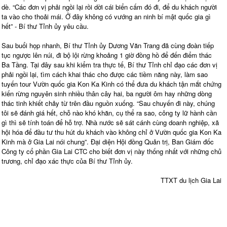
dè. “Các đơn vị phải ngồi lại rồi dời cái biển cấm đó đi, để du khách người
ta vào cho thoải mái. Ở đây không có vướng an ninh bí mật quốc gia gì
hết” - Bí thư Tỉnh ủy yêu cầu.
Sau buổi họp nhanh, Bí thư Tỉnh ủy Dương Văn Trang đã cùng đoàn tiếp
tục ngược lên núi, đi bộ lội rừng khoảng 1 giờ đồng hồ để đến điểm thác
Ba Tầng. Tại đây sau khi kiểm tra thực tế, Bí thư Tỉnh chỉ đạo các đơn vị
phải ngồi lại, tìm cách khai thác cho được các tiềm năng này, làm sao
tuyến tour Vườn quốc gia Kon Ka Kinh có thể đưa du khách tận mắt chứng
kiến rừng nguyên sinh nhiều thân cây hai, ba người ôm hay những dòng
thác tinh khiết chảy từ trên đầu nguồn xuống. “Sau chuyến đi này, chúng
tôi sẽ đánh giá hết, chỗ nào khó khăn, cụ thể ra sao, công ty lữ hành cần
gì thì sẽ tính toán để hỗ trợ. Nhà nước sẽ sát cánh cùng doanh nghiệp, xã
hội hóa để đầu tư thu hút du khách vào không chỉ ở Vườn quốc gia Kon Ka
Kinh mà ở Gia Lai nói chung”. Đại diện Hội đồng Quản trị, Ban Giám đốc
Công ty cổ phần Gia Lai CTC cho biết đơn vị này thống nhất với những chủ
trương, chỉ đạo xác thực của Bí thư Tỉnh ủy.
TTXT du lịch Gia Lai