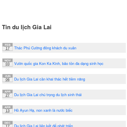
Tin du lịch Gia Lai
FEB
Thác Phú Cường đông khách du xuân
17
NOV
Vườn quốc gia Kon Ka Kinh, bảo tồn đa dạng sinh học
03
JUN
Du lịch Gia Lai cần khai thác hết tiềm năng
06
APR
Du lịch Gia Lai chú trọng du lịch sinh thái
27
APR
Hồ Ayun Hạ, non xanh là nước biếc
13
DEC
Du lịch Gia Lai liên kết để phát triển
17