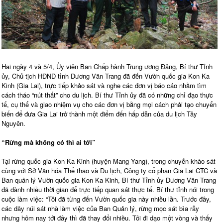
Hai ngày 4 và 5/4, Ủy viên Ban Chấp hành Trung ương Đảng, Bí thư Tỉnh
ủy, Chủ tịch HĐND tỉnh Dương Văn Trang đã đến Vườn quốc gia Kon Ka
Kinh (Gia Lai), trực tiếp khảo sát và nghe các đơn vị báo cáo nhằm tìm
cách tháo “nút thắt” cho du lịch. Bí thư Tỉnh ủy đã có những chỉ đạo thực
tế, cụ thể và giao nhiệm vụ cho các đơn vị bằng mọi cách phải tạo chuyển
biến để đưa Gia Lai trở thành một điểm đến hấp dẫn của du lịch Tây
Nguyên.
“Rừng mà không có thì ai tới”
Tại rừng quốc gia Kon Ka Kinh (huyện Mang Yang), trong chuyến khảo sát
cùng với Sở Văn hóa Thể thao và Du lịch, Công ty cổ phần Gia Lai CTC và
Ban quản lý Vườn quốc gia Kon Ka Kinh, Bí thư Tỉnh ủy Dương Văn Trang
đã dành nhiều thời gian để trực tiếp quan sát thực tế. Bí thư tỉnh nói trong
cuộc làm việc: “Tôi đã từng đến Vườn quốc gia này nhiều lần. Trước đây,
các dãy núi sát nhà làm việc của Ban Quản lý, rừng mọc sát bìa rẫy
nhưng hôm nay tới đây thì đã thay đổi nhiều. Tôi đi dạo một vòng và thấy