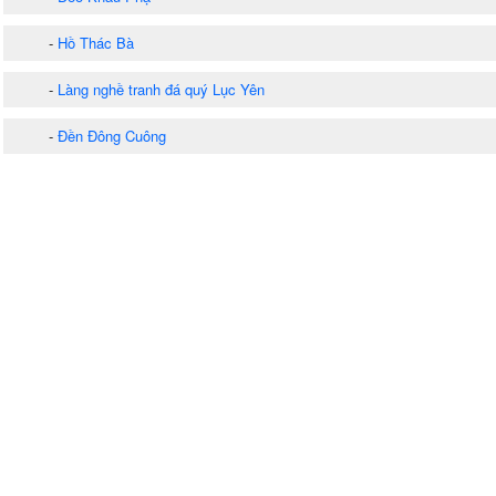
-
Hồ Thác Bà
-
Làng nghề tranh đá quý Lục Yên
-
Đền Đông Cuông