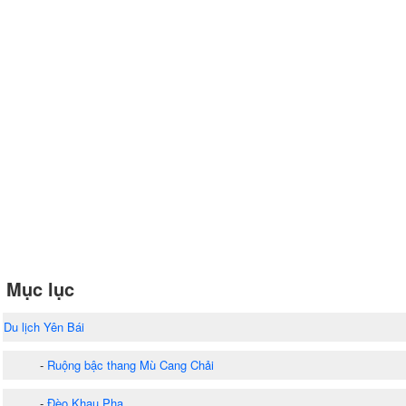
Mục lục
Du lịch Yên Bái
-
Ruộng bậc thang Mù Cang Chải
-
Đèo Khau Phạ