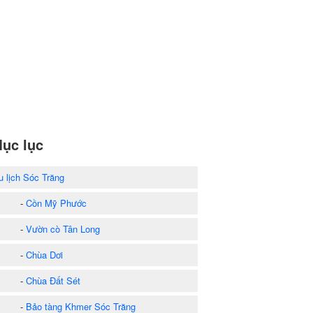
ục lục
u lịch Sóc Trăng
-
Cồn Mỹ Phước
-
Vườn cò Tân Long
-
Chùa Dơi
-
Chùa Đất Sét
-
Bảo tàng Khmer Sóc Trăng