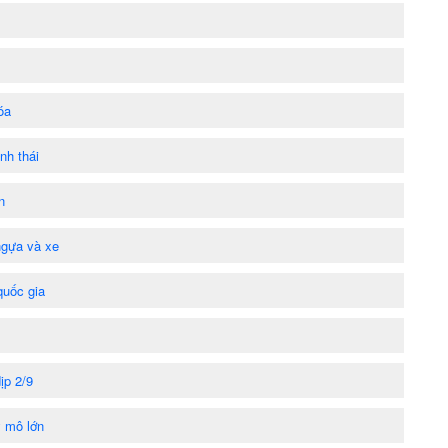
óa
nh thái
n
ngựa và xe
quốc gia
ịp 2/9
y mô lớn