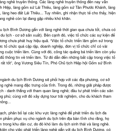
làng nghề truyền thống. Các làng nghề truyền thống đến nay vẫn
nh Hiệp, làng gốm sứ Lái Thiêu, làng gốm sứ Tân Phước Khánh, làng
làng heo đất Lái Thiêu... Tuy nhiên, ghi nhận thực tế cho thấy, hiện
làng nghề còn lại đang gặp nhiều khó khăn.
u lịch Bình Dương gắn với làng nghề thời gian qua chưa tốt, chưa có
du lịch - cơ sở sản xuất). Bên cạnh đó, việc tổ chức các sự kiện để
ng chưa phát huy hiệu quả. “Việc tổ chức triển lãm gốm sứ trong
 tổ chức quá cập rập, doanh nghiệp, đơn vị tổ chức chỉ có vài
g cuộc triển lãm. Cùng với đó, công tác quảng bá triển lãm còn yếu
đủ thông tin về triển lãm. Từ đó dẫn đến những bất cập trong việc tổ
 rất tốt”, ông Vương Siêu Tín, Phó Chủ tịch Hiệp hội Gốm sứ Bình
y ngành du lịch Bình Dương sẽ phối hợp với các địa phương, cơ sở
àng nghề mang đặc trưng của tỉnh. Trong đó, những giải pháp được
h - danh thắng với tham quan làng nghề; đầu tư phát triển các sản
ng phú; cùng với đó xây dựng tour trải nghiệm, cho du khách tham
hống...
h, phân bố lại các khu vực làng nghề để phát triển du lịch đa
ản phẩm phục vụ cho ngành du lịch trên địa bàn tỉnh cho rằng, họ
trong khu dân cư, do đó khó làm du lịch sinh thái và làng nghề.
kiện cho việc phát triển làng nghề gắn với du lịch Bình Dương, có