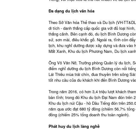
Đa dạng du lịch văn hóa
Theo Sở Văn hóa Thể thao và Du lịch (VH-TT&DL), 
di tích - danh thắng cấp quốc gia với đủ loại hìn
thắng cảnh. Bên cạnh đó, du lịch Bình Dương còn 
sứ, sơn mài, điêu khắc gỗ. Ngoài ra, tỉnh còn đẩy
lịch, khu nghỉ dưỡng được xây dựng và đưa vào h
Mắt Xanh, Khu du lịch Phương Nam, Du lịch xanh
Ông Võ Văn Nở, Trưởng phòng Quản lý du lịch, Sở
điểm nghỉ dưỡng du lịch Bình Dương còn nổi tiếng
Lái Thiêu mùa trái chín, đua thuyền trên sông Sài
tốt nhu cầu của du khách khi đến Bình Dương vào d
Trong năm 2016, có hơn 3,4 triệu lượt khách tham 
bàn tỉnh; trong đó Khu du lịch Đại Nam đón trên 2
Khu du lịch núi Cậu - hồ Dầu Tiếng đón trên 250.
năm qua ước đạt 680 tỷ đồng (chiếm 56,7% tổng d
đồng (chiếm 25% tổng doanh thu toàn ngành).
Phát huy du lịch làng nghề