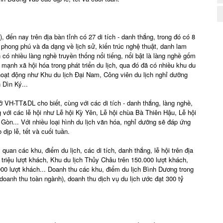
đến nay trên địa bàn tỉnh có 27 di tích - danh thắng, trong đó có 8
h, phong phú và đa dạng về lịch sử, kiến trúc nghệ thuật, danh lam
có nhiều làng nghề truyền thống nổi tiếng, nổi bật là làng nghề gốm
 mạnh xã hội hóa trong phát triển du lịch, qua đó đã có nhiều khu du
oạt động như Khu du lịch Đại Nam, Công viên du lịch nghỉ dưỡng
 Dìn Ký...
 VH-TT&DL cho biết, cùng với các di tích - danh thắng, làng nghề,
 với các lễ hội như Lễ hội Kỳ Yên, Lễ hội chùa Bà Thiên Hậu, Lễ hội
 Gòn... Với nhiều loại hình du lịch văn hóa, nghỉ dưỡng sẽ đáp ứng
ịp lễ, tết và cuối tuần.
quan các khu, điểm du lịch, các di tích, danh thắng, lễ hội trên địa
 triệu lượt khách, Khu du lịch Thủy Châu trên 150.000 lượt khách,
000 lượt khách... Doanh thu các khu, điểm du lịch Bình Dương trong
oanh thu toàn ngành), doanh thu dịch vụ du lịch ước đạt 300 tỷ