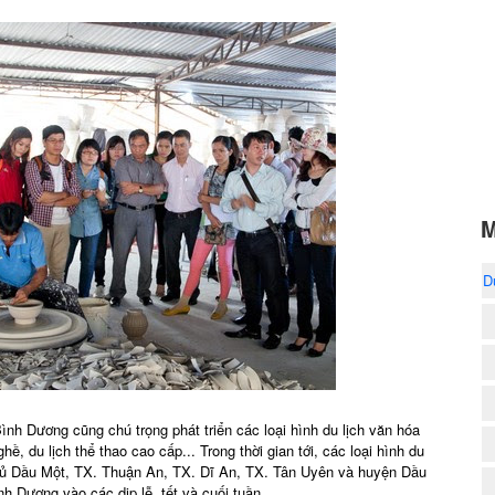
M
D
 Bình Dương cũng chú trọng phát triển các loại hình du lịch văn hóa
hề, du lịch thể thao cao cấp... Trong thời gian tới, các loại hình du
 Thủ Dầu Một, TX. Thuận An, TX. Dĩ An, TX. Tân Uyên và huyện Dầu
nh Dương vào các dịp lễ, tết và cuối tuần.