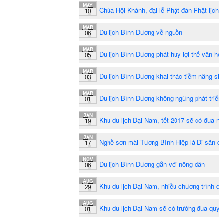
MAY
Chùa Hội Khánh, đại lễ Phật đản Phật lịch
10
MAR
Du lịch Bình Dương về nguồn
06
MAR
Du lịch Bình Dương phát huy lợi thế văn h
05
MAR
Du lịch Bình Dương khai thác tiềm năng si
03
MAR
Du lịch Bình Dương không ngừng phát triể
01
JAN
Khu du lịch Đại Nam, tết 2017 sẽ có đua 
19
JAN
Nghề sơn mài Tương Bình Hiệp là Di sản 
17
NOV
Du lịch Bình Dương gắn với nông dân
06
AUG
Khu du lịch Đại Nam, nhiều chương trình d
29
AUG
Khu du lịch Đại Nam sẽ có trường đua qu
01