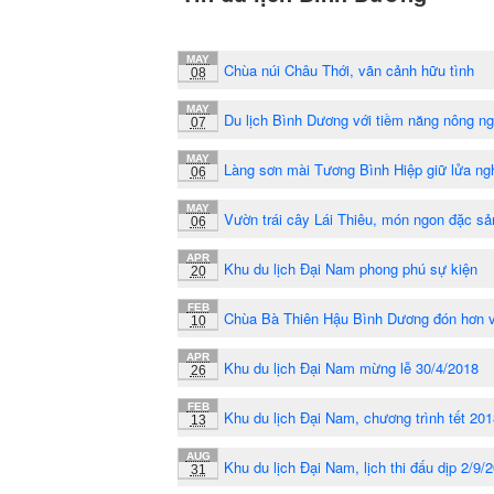
MAY
Chùa núi Châu Thới, vãn cảnh hữu tình
08
MAY
Du lịch Bình Dương với tiềm năng nông ng
07
MAY
Làng sơn mài Tương Bình Hiệp giữ lửa ng
06
MAY
Vườn trái cây Lái Thiêu, món ngon đặc sả
06
APR
Khu du lịch Đại Nam phong phú sự kiện
20
FEB
Chùa Bà Thiên Hậu Bình Dương đón hơn 
10
APR
Khu du lịch Đại Nam mừng lễ 30/4/2018
26
FEB
Khu du lịch Đại Nam, chương trình tết 20
13
AUG
Khu du lịch Đại Nam, lịch thi đấu dịp 2/9/
31