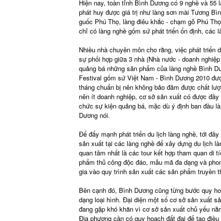
Hiện nay, toàn tỉnh Bình Dương có 9 nghề và 55 
phát huy được giá trị như làng sơn mài Tương Bì
guốc Phú Thọ, làng điêu khắc - chạm gỗ Phú Thọ, 
chỉ có làng nghề gốm sứ phát triển ổn định, các 
Nhiều nhà chuyên môn cho rằng, việc phát triển d
sự phối hợp giữa 3 nhà (Nhà nước - doanh nghiệp 
quảng bá những sản phẩm của làng nghề Bình Dươ
Festival gốm sứ Việt Nam - Bình Dương 2010 được
tháng chuẩn bị nên không bảo đảm được chất lượn
nên ít doanh nghiệp, cơ sở sản xuất có được đầy 
chức sự kiện quảng bá, mặc dù ý định ban đầu là
Dương nói.
Để đẩy mạnh phát triển du lịch làng nghề, tới đâ
sản xuất tại các làng nghề để xây dựng du lịch l
quan tâm nhất là các tour kết hợp tham quan di tíc
phẩm thủ công độc đáo, mẫu mã đa dạng và pho
gia vào quy trình sản xuất các sản phẩm truyền t
Bên cạnh đó, Bình Dương cũng từng bước quy hoạc
dạng loại hình. Đại diện một số cơ sở sản xuất s
đang gặp khó khăn vì cơ sở sản xuất chủ yếu nằm 
Địa phương cần có quy hoạch đất đai để tạo điều 