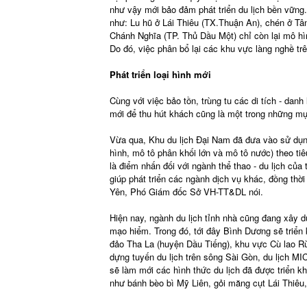
như vậy mới bảo đảm phát triển du lịch bền vữn
như: Lu hũ ở Lái Thiêu (TX.Thuận An), chén ở Tâ
Chánh Nghĩa (TP. Thủ Dầu Một) chỉ còn lại mô hì
Do đó, việc phân bổ lại các khu vực làng nghề trên
Phát triển loại hình mới
Cùng với việc bảo tồn, trùng tu các di tích - danh 
mới để thu hút khách cũng là một trong những mục
Vừa qua, Khu du lịch Đại Nam đã đưa vào sử dụng
hình, mô tô phân khối lớn và mô tô nước) theo t
là điểm nhấn đối với ngành thể thao - du lịch củ
giúp phát triển các ngành dịch vụ khác, đồng thờ
Yên, Phó Giám đốc Sở VH-TT&DL nói.
Hiện nay, ngành du lịch tỉnh nhà cũng đang xây dự
mạo hiểm. Trong đó, tới đây Bình Dương sẽ triển 
đảo Tha La (huyện Dầu Tiếng), khu vực Cù lao Rù
dựng tuyến du lịch trên sông Sài Gòn, du lịch MICE
sẽ làm mới các hình thức du lịch đã được triển 
như bánh bèo bì Mỹ Liên, gỏi măng cụt Lái Thiêu,