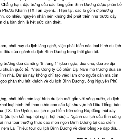
g. Chẳng hạn, đặc trưng của các làng gốm Bình Dương được phân bổ
n Phước Khánh (TX.Tân Uyên)... Hiện tại, các lò gốm ở phường
nh, do nhiều nguyên nhân nên không thể phát triển như trước đây.
 địa bàn tỉnh là hết sức cần thiết.
lam, phát huy du lịch làng nghề, việc phát triển các loại hình du lịch
 tiêu của ngành du lịch Bình Dương trong thời gian tới.
 trường đua đa năng “5 trong 1” (đua ngựa, đua chó, đua xe địa
iêu chuẩn quốc tế. “Việc Công ty Cổ phần Đại Nam mở trường đua sẽ
a tỉnh nhà. Dự án này không chỉ tạo việc làm cho người dân mà còn
i góp phần thu hút khách về du lịch Bình Dương”, ông Nguyễn Phú
ng, phát triển các loại hình du lịch mới gắn với sông nước, du lịch
khai loại hình thể thao nước cao cấp tại khu vực hồ Dầu Tiếng, bán
a (TX. Tân Uyên), du lịch mạo hiểm trên sông Bé; đồng thời xây
 (du lịch kết hợp hội nghị, hội thảo)... Ngành du lịch của tỉnh cũng
khai như tour thưởng thức các món ngon Bình Dương tại các điểm
 nem Lái Thiêu; tour du lịch Bình Dương về đêm bằng xe đạp đôi...