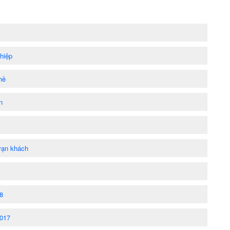
hiệp
hề
n
vạn khách
18
2017