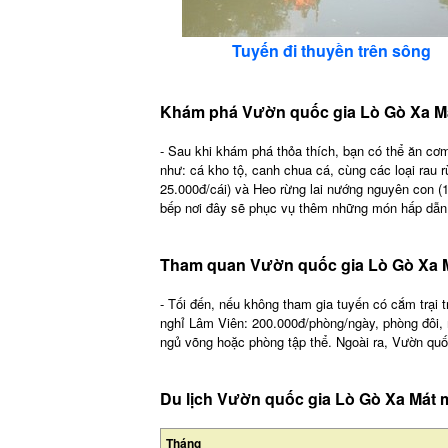
Tuyến đi thuyền trên sông
Khám phá Vườn quốc gia Lò Gò Xa Má
- Sau khi khám phá thỏa thích, bạn có thể ăn cơ
như: cá kho tộ, canh chua cá, cùng các loại rau 
25.000đ/cái) và Heo rừng lai nướng nguyên con (
bếp nơi đây sẽ phục vụ thêm những món hấp dẫn
Tham quan Vườn quốc gia Lò Gò Xa M
- Tối đến, nếu không tham gia tuyến có cắm trại t
nghỉ Lâm Viên: 200.000đ/phòng/ngày, phòng đôi, 
ngủ võng hoặc phòng tập thể. Ngoài ra, Vườn quố
Du lịch Vườn quốc gia Lò Gò Xa Mát 
Tháng