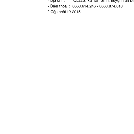
- Địa chỉ : QL22B, xã Tân Bình, huyện Tân Biê
- Điện thoại : 0663.614.246 - 0663.874.018
* Cập nhật từ 2015.