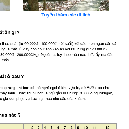
Tuyến thăm các di tích
t ăn gì ?
m theo suất (từ 60.000đ - 100.000đ mỗi suất) với các món ngon dân dã
rừng lạ mắt. Ở đây còn có Bánh xèo ăn với rau rừng (từ 20.000đ -
180.000đ - 200.000đ/kg). Ngoài ra, tùy theo mùa nào thức ấy mà đầu
 khác.
át ở đâu ?
rong rừng, thì bạn có thể nghỉ ngơi ở khu vực trụ sở Vườn, có nhà
máy lạnh. Hoặc thú vị hơn là ngủ gần bìa rừng: 70.000đ/người/ngày,
c gia còn phục vụ Lửa trại theo nhu cầu của khách.
mùa nào ?
1
2
3
4
5
6
7
8
9
10
11
12