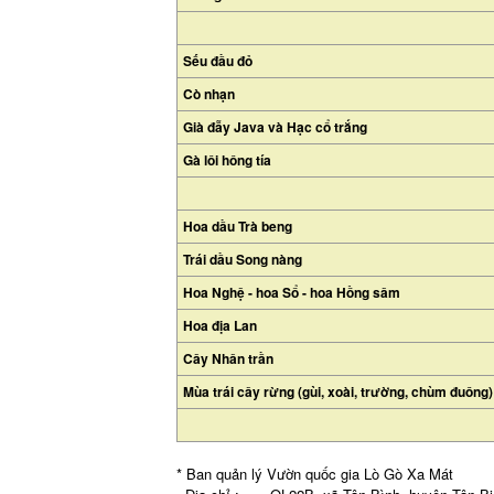
Sếu đầu đỏ
Cò nhạn
Già đẫy Java và Hạc cổ trắng
Gà lôi hông tía
Hoa dầu Trà beng
Trái dầu Song nàng
Hoa Nghệ - hoa Sổ - hoa Hồng sâm
Hoa địa Lan
Cây Nhân trần
Mùa trái cây rừng (gùi, xoài, trường, chùm đuông)
* Ban quản lý Vườn quốc gia Lò Gò Xa Mát