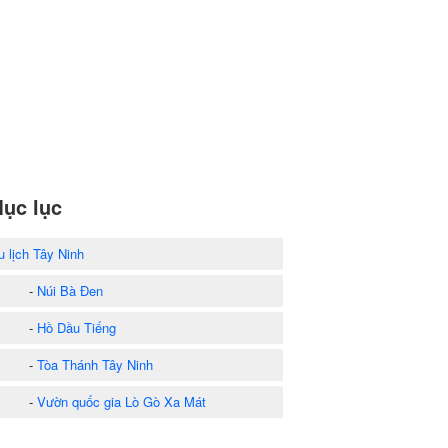
ục lục
u lịch Tây Ninh
-
Núi Bà Đen
-
Hồ Dầu Tiếng
-
Tòa Thánh Tây Ninh
-
Vườn quốc gia Lò Gò Xa Mát