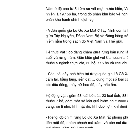
Nằm ở độ cao từ 5-10m so với mực nước biển, Vườ
nhiên là 19.156 ha, trong đó phân khu bảo vệ nghi
phân khu hành chính dịch vụ.
- Vườn quốc gia Lò Gò Xa Mát ở Tây Ninh còn là k
giữa Tây Nguyên, Đông Nam Bộ và Đồng bằng sông 
hiếm nằm trong sách đỏ Việt Nam và Thế giới.
Hệ thực vật : có dạng khảm giữa rừng bán rụng lá
suối và rừng tràm. Gần biên giới với Campuchia là
thuộc 5 ngành thực vật, 60 bộ, 115 họ và 395 chi
- Các loài cây phổ biến tại rừng quốc gia Lò Gò 
cẩm lai, bằng lăng, sến cát ... cùng một số loài 
có: dầu đồng, thủy nữ hoa đỏ, cây nắp ấm.
Hệ động vật : gồm 58 loài bò sát, 23 loài ếch, 88 
thuộc 7 bộ, gồm một số loài quý hiếm như: voọc
vàng, cu li nhỏ, khỉ mặt đỏ, khỉ đuôi lợn, khỉ đuôi 
- Riêng lớp chim rừng Lò Gò Xa Mát rất phong phú 
tiền mặt đỏ, chích chạch má xám, và còn nơi dừng
má vàng, gầm ghì lưng xanh.