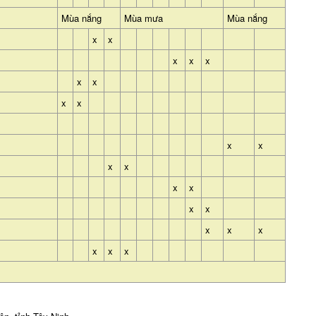
Mùa nắng
Mùa mưa
Mùa nắng
x
x
x
x
x
x
x
x
x
x
x
x
x
x
x
x
x
x
x
x
x
x
x