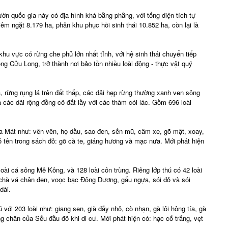
n quốc gia này có địa hình khá bằng phẳng, với tổng diện tích tự
êm ngặt 8.179 ha, phân khu phục hồi sinh thái 10.852 ha, còn lại là
hu vực có rừng che phủ lớn nhất tỉnh, với hệ sinh thái chuyển tiếp
Cửu Long, trở thành nơi bảo tồn nhiều loài động - thực vật quý
, rừng rụng lá trên đất thấp, các dải hẹp rừng thường xanh ven sông
 các dải rộng đồng cỏ đất lầy với các thảm cói lác. Gồm 696 loài
.
Xa Mát như: vên vên, họ dầu, sao đen, sến mũ, căm xe, gõ mật, xoay,
có tên trong sách đỏ: gõ cà te, giáng hương và mạc nưa. Mới phát hiện
loài cá sông Mê Kông, và 128 loài côn trùng. Riêng lớp thú có 42 loài
 chà vá chân đen, voọc bạc Đông Dương, gấu ngựa, sói đỏ và sói
dài.
với 203 loài như: giang sen, già đẫy nhỏ, cò nhạn, gà lôi hông tía, gà
 chân của Sếu đầu đỏ khi di cư. Mới phát hiện có: hạc cổ trắng, vẹt