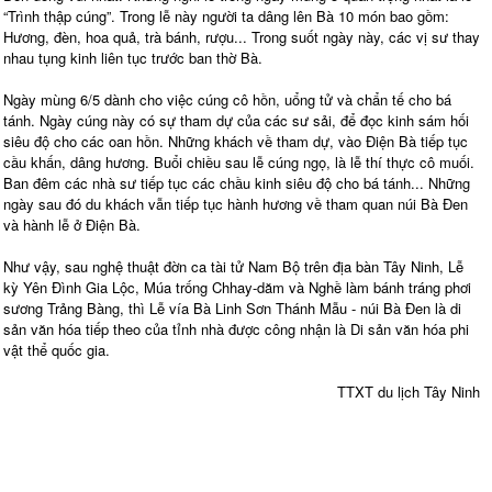
“Trình thập cúng”. Trong lễ này người ta dâng lên Bà 10 món bao gồm:
Hương, đèn, hoa quả, trà bánh, rượu... Trong suốt ngày này, các vị sư thay
nhau tụng kinh liên tục trước ban thờ Bà.
Ngày mùng 6/5 dành cho việc cúng cô hồn, uổng tử và chẩn tế cho bá
tánh. Ngày cúng này có sự tham dự của các sư sải, để đọc kinh sám hối
siêu độ cho các oan hồn. Những khách về tham dự, vào Điện Bà tiếp tục
cầu khấn, dâng hương. Buổi chiều sau lễ cúng ngọ, là lễ thí thực cô muối.
Ban đêm các nhà sư tiếp tục các chầu kinh siêu độ cho bá tánh... Những
ngày sau đó du khách vẫn tiếp tục hành hương về tham quan núi Bà Đen
và hành lễ ở Điện Bà.
Như vậy, sau nghệ thuật đờn ca tài tử Nam Bộ trên địa bàn Tây Ninh, Lễ
kỳ Yên Đình Gia Lộc, Múa trống Chhay-dăm và Nghề làm bánh tráng phơi
sương Trảng Bàng, thì Lễ vía Bà Linh Sơn Thánh Mẫu - núi Bà Đen là di
sản văn hóa tiếp theo của tỉnh nhà được công nhận là Di sản văn hóa phi
vật thể quốc gia.
TTXT du lịch Tây Ninh