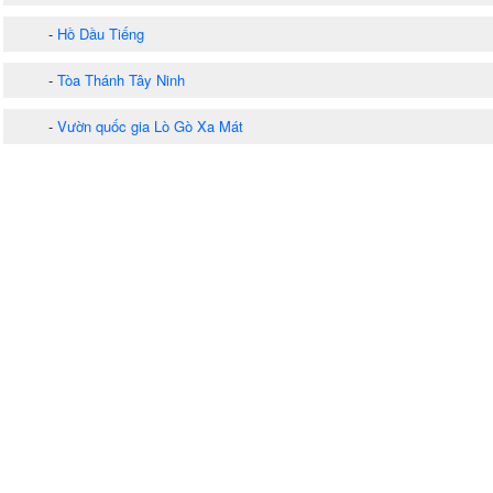
-
Hồ Dầu Tiếng
-
Tòa Thánh Tây Ninh
-
Vườn quốc gia Lò Gò Xa Mát