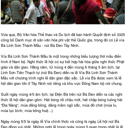
Vừa qua, Bộ Văn hóa Thể thao và Du lịch đã ban hành Quyết định số 3325
công bố Danh mục di sản văn hóa phi vật thể Quốc gia, trong đó có Lễ vía
Bà Linh Sơn Thánh Mẫu - núi Bà Đen Tây Ninh.
Vía Bà Linh Sơn Thánh Mẫu là một trong những biểu tượng thờ mẫu điển
hình ở Nam bộ. Nghi thức lễ hội có sự kết hợp hài hòa giữa nghi thức Phật
giáo và dân gian. Hằng năm, từ mùng 4 đến mùng 6 tháng 5 âm lịch, tại
Linh Sơn Tiên Thạch tự (núi Bà Đen) diễn ra lễ Vía Bà Linh Sơn Thánh
Mẫu với chương trình nghi lễ dân gian đặc sắc. Lễ vía Bà được xem là lễ
hội dân gian lớn ở Tây Ninh nói riêng và khu vực Đông Nam bộ nói chung.
Suốt ngày mùng 4/5 âm lịch, tại Điện Bà trên núi Bà Đen diễn ra các nghi
thức lễ hội dân gian gồm: Hát bóng rối chầu mời, hát chặp bóng tuồng hài
“Địa Nàng”, múa dâng bông, dâng mâm ngũ sắc, múa đồ chơi (múa lu,
múa lục bình, múa bông huệ...).
Ngày mùng 5/5 là ngày lễ Vía chính thức và cũng là ngày Lễ hội núi Bà
Đen đông vui nhất. Những nghi lễ trong ngày mùng 5 quan trọng nhất là lễ