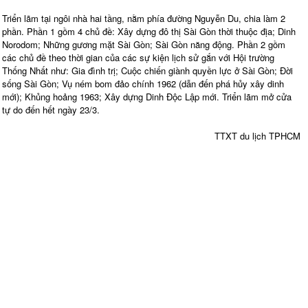
Triển lãm tại ngôi nhà hai tầng, nằm phía đường Nguyễn Du, chia làm 2
phần. Phần 1 gồm 4 chủ đề: Xây dựng đô thị Sài Gòn thời thuộc địa; Dinh
Norodom; Những gương mặt Sài Gòn; Sài Gòn năng động. Phần 2 gồm
các chủ đề theo thời gian của các sự kiện lịch sử gắn với Hội trường
Thống Nhất như: Gia đình trị; Cuộc chiến giành quyền lực ở Sài Gòn; Đời
sống Sài Gòn; Vụ ném bom đảo chính 1962 (dẫn đến phá hủy xây dinh
mới); Khủng hoảng 1963; Xây dựng Dinh Độc Lập mới. Triển lãm mở cửa
tự do đến hết ngày 23/3.
TTXT du lịch TPHCM