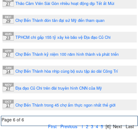
JAN
Thảo Cầm Viên Sài Gòn nhiều hoạt động dịp Tết ất Mùi
27
DEC
Chợ Bến Thành đón tân đại sứ Mỹ đến tham quan
29
AUG
TPHCM chi gấp 155 tỷ xây kè bảo vệ Địa đạo Củ Chi
23
APR
Chợ Bến Thành kỷ niệm 100 năm hình thành và phát triển
27
JAN
Chợ Bến Thành hòa nhịp cùng bộ sưu tập áo dài Công Trí
14
NOV
Địa đạo Củ Chi trên đài truyền hình CNN của Mỹ
27
OCT
Chợ Bến Thành trong 45 chợ ẩm thực ngon nhất thế giới
17
Page 6 of 6
First
Previous
1
2
3
4
5
[6]
Next
Last