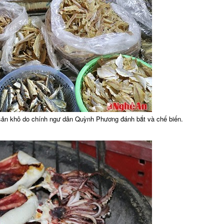
sản khô do chính ngư dân Quỳnh Phương đánh bắt và chế biến.