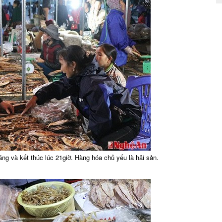
áng và kết thúc lúc 21giờ. Hàng hóa chủ yếu là hải sản.