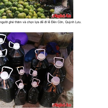
người ghé thăm và chọn lựa để đi lễ Đền Cờn, Quỳnh Lưu.