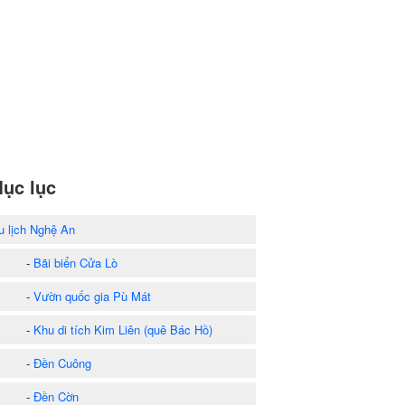
ục lục
u lịch Nghệ An
-
Bãi biển Cửa Lò
-
Vườn quốc gia Pù Mát
-
Khu di tích Kim Liên (quê Bác Hồ)
-
Đền Cuông
-
Đền Cờn