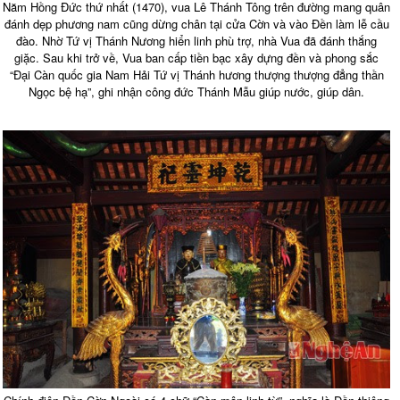
Năm Hồng Đức thứ nhất (1470), vua Lê Thánh Tông trên đường mang quân
đánh dẹp phương nam cũng dừng chân tại cửa Cờn và vào Đền làm lễ cầu
đào. Nhờ Tứ vị Thánh Nương hiển linh phù trợ, nhà Vua đã đánh thắng
giặc. Sau khi trở về, Vua ban cấp tiền bạc xây dựng đền và phong sắc
“Đại Càn quốc gia Nam Hải Tứ vị Thánh hương thượng thượng đẳng thần
Ngọc bệ hạ”, ghi nhận công đức Thánh Mẫu giúp nước, giúp dân.