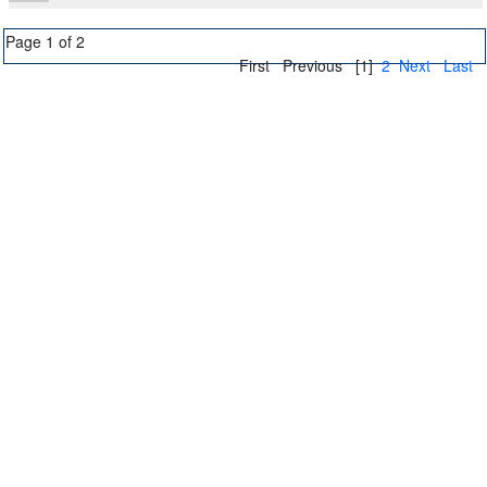
Page 1 of 2
First
Previous
[1]
2
Next
Last