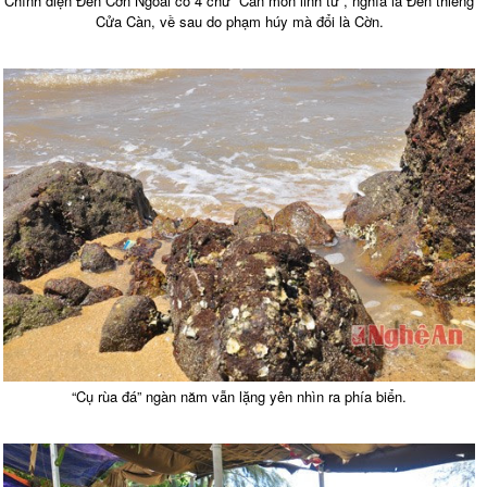
Chính điện Đền Cờn Ngoài có 4 chữ “Càn môn linh từ”, nghĩa là Đền thiêng
Cửa Càn, về sau do phạm húy mà đổi là Cờn.
“Cụ rùa đá” ngàn năm vẫn lặng yên nhìn ra phía biển.