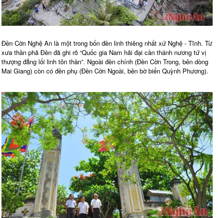
Đền Cờn Nghệ An là một trong bốn đền linh thiêng nhất xứ Nghệ - Tĩnh. Từ
xưa thần phả Đền đã ghi rõ “Quốc gia Nam hải đại cần thánh nương tứ vị
thượng đẳng lối linh tôn thần”. Ngoài đền chính (Đền Cờn Trong, bên dòng
Mai Giang) còn có đền phụ (Đền Cờn Ngoài, bên bờ biển Quỳnh Phương).