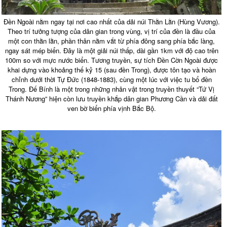
Đền Ngoài nằm ngay tại nơi cao nhất của dải núi Thằn Lằn (Hùng Vương).
Theo trí tưởng tượng của dân gian trong vùng, vị trí của đền là đầu của
một con thằn lằn, phần thân nằm vắt từ phía đông sang phía bắc làng,
ngay sát mép biển. Đây là một giải núi thấp, dài gần 1km với độ cao trên
100m so với mực nước biển. Tương truyền, sự tích Đền Cờn Ngoài được
khai dựng vào khoảng thế kỷ 15 (sau đền Trong), được tôn tạo và hoàn
chỉnh dưới thời Tự Đức (1848-1883), cùng một lúc với việc tu bổ đền
Trong. Đế Bính là một trong những nhân vật trong truyền thuyết “Tứ Vị
Thánh Nương” hiện còn lưu truyền khắp dân gian Phương Cần và dải đất
ven bờ biển phía vịnh Bắc Bộ.