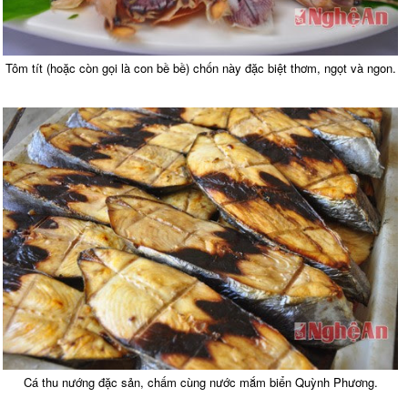
Tôm tít (hoặc còn gọi là con bề bề) chốn này đặc biệt thơm, ngọt và ngon.
Cá thu nướng đặc sản, chấm cùng nước mắm biển Quỳnh Phương.