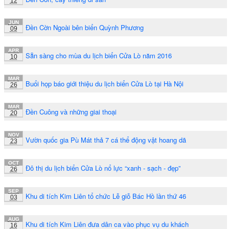
12
JUN
Đền Cờn Ngoài bên biển Quỳnh Phương
09
APR
Sẵn sàng cho mùa du lịch biển Cửa Lò năm 2016
10
MAR
Buổi họp báo giới thiệu du lịch biển Cửa Lò tại Hà Nội
26
MAR
Đền Cuông và những giai thoại
20
NOV
Vườn quốc gia Pù Mát thả 7 cá thể động vật hoang dã
23
OCT
Đô thị du lịch biển Cửa Lò nổ lực “xanh - sạch - đẹp”
26
SEP
Khu di tích Kim Liên tổ chức Lễ giỗ Bác Hồ lần thứ 46
03
AUG
Khu di tích Kim Liên đưa dân ca vào phục vụ du khách
16