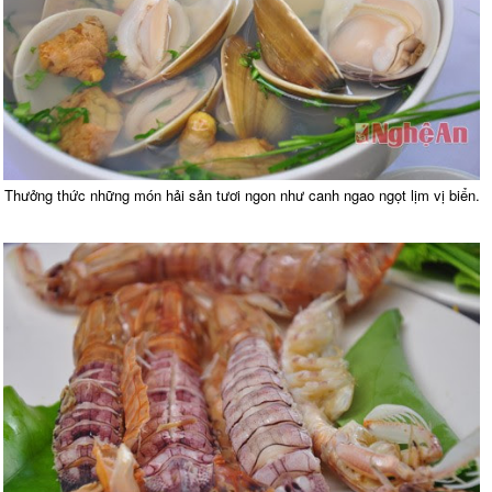
Thưởng thức những món hải sản tươi ngon như canh ngao ngọt lịm vị biển.