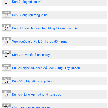
Đền Cuông với ca trù
16
MAR
Đền Cuông rộn ràng lễ hội
12
FEB
Đền Cờn vào hội và nhận bằng Di sản quốc gia
17
FEB
Vườn quốc gia Pù Mát, ký sự đêm rừng
04
FEB
Đền Cờn với lễ tế bánh dày
03
FEB
Du lịch Nghệ An phấn đấu đón 5 triệu lượt khách
03
NOV
Đền Cờn, hấp dẫn chợ phiên
12
OCT
Du lịch Nghệ An hướng tới tầm cao
26
AUG
Đền Cờn, cây thiêng di sản