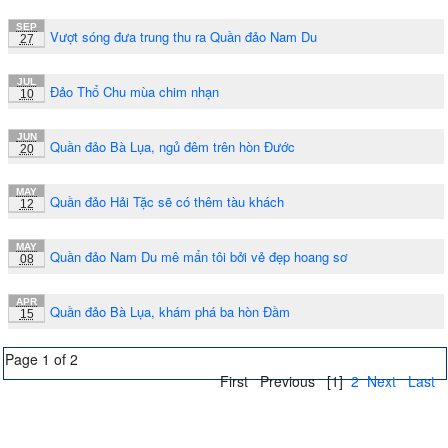
SEP
Vượt sóng đưa trung thu ra Quần đảo Nam Du
27
JUL
Đảo Thổ Chu mùa chim nhạn
10
JUN
Quần đảo Bà Lụa, ngủ đêm trên hòn Đước
20
MAY
Quần đảo Hải Tặc sẽ có thêm tàu khách
12
MAY
Quần đảo Nam Du mê mẩn tôi bởi vẻ đẹp hoang sơ
08
APR
Quần đảo Bà Lụa, khám phá ba hòn Đầm
15
Page 1 of 2
First
Previous
[1]
2
Next
Last