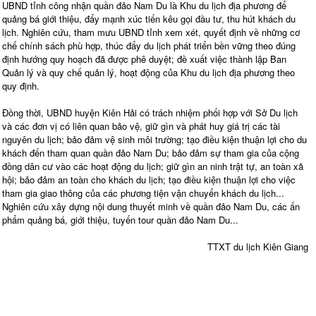
UBND tỉnh công nhận quần đảo Nam Du là Khu du lịch địa phương để
quảng bá giới thiệu, đẩy mạnh xúc tiến kêu gọi đầu tư, thu hút khách du
lịch. Nghiên cứu, tham mưu UBND tỉnh xem xét, quyết định về những cơ
chế chính sách phù hợp, thúc đẩy du lịch phát triển bền vững theo đúng
định hướng quy hoạch đã được phê duyệt; đề xuất việc thành lập Ban
Quản lý và quy chế quản lý, hoạt động của Khu du lịch địa phương theo
quy định.
Đồng thời, UBND huyện Kiên Hải có trách nhiệm phối hợp với Sở Du lịch
và các đơn vị có liên quan bảo vệ, giữ gìn và phát huy giá trị các tài
nguyên du lịch; bảo đảm vệ sinh môi trường; tạo điều kiện thuận lợi cho du
khách đến tham quan quần đảo Nam Du; bảo đảm sự tham gia của cộng
đồng dân cư vào các hoạt động du lịch; giữ gìn an ninh trật tự, an toàn xã
hội; bảo đảm an toàn cho khách du lịch; tạo điều kiện thuận lợi cho việc
tham gia giao thông của các phương tiện vận chuyển khách du lịch...
Nghiên cứu xây dựng nội dung thuyết minh về quần đảo Nam Du, các ấn
phẩm quảng bá, giới thiệu, tuyến tour quần đảo Nam Du...
TTXT du lịch Kiên Giang