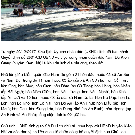
Từ ngày 29/12/2017, Chủ tịch Ủy ban nhân dân (UBND) tỉnh đã ban hành
Quyết định số 2931/QĐ-UBND về việc công nhận quần đảo Nam Du Kiên
Giang (huyện Kiên Hải) là Khu du lịch địa phương, theo đó:
Nhô lên giữa biển, quần đảo Nam Du gồm 21 hòn đảo thuộc 02 xã An Sơn
và Nam Du; trong đó 11 hòn thuộc 03 ấp của xã An Sơn là: Hòn Củ Tron,
hòn Ông, hòn Mốc, hòn Gian, hòn Dâm (ấp Củ Tron); hòn Hàng, hòn Nhàn
(ấp Bãi Ngự); hòn Nồm Giữa, hòn Nồm Trong, hòn Nồm Ngoài, hòn Khô
(ấp An Cư) và 10 hòn thuộc 03 ấp của xã Nam Du là: Hòn Bờ Đập, hòn Lò
Lớn, hòn Lò Nhỏ, hòn Đô Nai, hòn Bỏ Áo (ấp An Phú); hòn Mấu (ấp Hòn
Mấu); hòn Dầu, hòn Đụng Lớn, hòn Đụng Nhỏ (ấp An Bình); hòn Ngang (ấp
An Bình và An Phú); tổng diện tích là 901,02 ha.
Chủ tịch UBND tỉnh giao Sở Du lịch chủ trì, phối hợp với UBND huyện Kiên
Hải và các đơn vị có liên quan tổ chức công bố quyết định của Chủ tịch