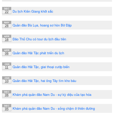
DEC
Du lịch Kiên Giang khởi sắc
22
MAY
Quần đảo Bà Lụa, hoang sơ hòn Bờ Đập
26
APR
Đảo Thổ Chu có tour du lịch đầu tiên
16
APR
Quần đảo Hải Tặc phát triển du lịch
06
JAN
Quần đảo Hải Tặc, giai thoại cướp biển
11
JAN
Quần đảo Hải Tặc, hai ông Tây tìm kho báu
10
DEC
Khám phá quần đảo Nam Du - sự kỳ diệu của tạo hóa
06
DEC
Khám phá quần đảo Nam Du - sống chậm ở thiên đường
05