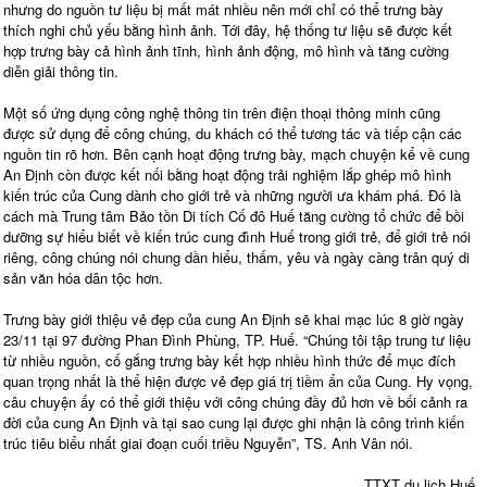
nhưng do nguồn tư liệu bị mất mát nhiều nên mới chỉ có thể trưng bày
thích nghi chủ yếu bằng hình ảnh. Tới đây, hệ thống tư liệu sẽ được kết
hợp trưng bày cả hình ảnh tĩnh, hình ảnh động, mô hình và tăng cường
diễn giải thông tin.
Một số ứng dụng công nghệ thông tin trên điện thoại thông minh cũng
được sử dụng để công chúng, du khách có thể tương tác và tiếp cận các
nguồn tin rõ hơn. Bên cạnh hoạt động trưng bày, mạch chuyện kể về cung
An Định còn được kết nối bằng hoạt động trải nghiệm lắp ghép mô hình
kiến trúc của Cung dành cho giới trẻ và những người ưa khám phá. Đó là
cách mà Trung tâm Bảo tồn Di tích Cố đô Huế tăng cường tổ chức để bồi
dưỡng sự hiểu biết về kiến trúc cung đình Huế trong giới trẻ, để giới trẻ nói
riêng, công chúng nói chung dần hiểu, thấm, yêu và ngày càng trân quý di
sản văn hóa dân tộc hơn.
Trưng bày giới thiệu vẻ đẹp của cung An Định sẽ khai mạc lúc 8 giờ ngày
23/11 tại 97 đường Phan Đình Phùng, TP. Huế. “Chúng tôi tập trung tư liệu
từ nhiều nguồn, cố gắng trưng bày kết hợp nhiều hình thức để mục đích
quan trọng nhất là thể hiện được vẻ đẹp giá trị tiềm ẩn của Cung. Hy vọng,
câu chuyện ấy có thể giới thiệu với công chúng đầy đủ hơn về bối cảnh ra
đời của cung An Định và tại sao cung lại được ghi nhận là công trình kiến
trúc tiêu biểu nhất giai đoạn cuối triều Nguyễn”, TS. Anh Vân nói.
TTXT du lịch Huế