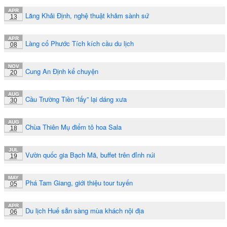
APR
Lăng Khải Định, nghệ thuật khảm sành sứ
13
APR
Làng cổ Phước Tích kích cầu du lịch
08
NOV
Cung An Định kể chuyện
20
AUG
Cầu Trường Tiền “lấy” lại dáng xưa
30
AUG
Chùa Thiên Mụ điểm tô hoa Sala
18
JUL
Vườn quốc gia Bạch Mã, buffet trên đỉnh núi
19
MAY
Phá Tam Giang, giới thiệu tour tuyến
05
APR
Du lịch Huế sẵn sàng mùa khách nội địa
06