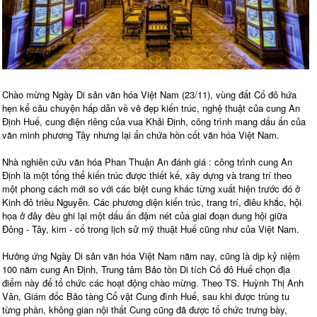
Chào mừng Ngày Di sản văn hóa Việt Nam (23/11), vùng đất Cố đô hứa
hẹn kể câu chuyện hấp dẫn về vẻ đẹp kiến trúc, nghệ thuật của cung An
Định Huế, cung điện riêng của vua Khải Định, công trình mang dấu ấn của
văn minh phương Tây nhưng lại ẩn chứa hồn cốt văn hóa Việt Nam.
Nhà nghiên cứu văn hóa Phan Thuận An đánh giá : công trình cung An
Định là một tổng thể kiến trúc được thiết kế, xây dựng và trang trí theo
một phong cách mới so với các biệt cung khác từng xuất hiện trước đó ở
Kinh đô triều Nguyễn. Các phương diện kiến trúc, trang trí, điêu khắc, hội
họa ở đây đều ghi lại một dấu ấn đậm nét của giai đoạn dung hội giữa
Đông - Tây, kim - cổ trong lịch sử mỹ thuật Huế cũng như của Việt Nam.
Hưởng ứng Ngày Di sản văn hóa Việt Nam năm nay, cũng là dịp kỷ niệm
100 năm cung An Định, Trung tâm Bảo tồn Di tích Cố đô Huế chọn địa
điểm này để tổ chức các hoạt động chào mừng. Theo TS. Huỳnh Thị Anh
Vân, Giám đốc Bảo tàng Cổ vật Cung đình Huế, sau khi được trùng tu
từng phần, không gian nội thất Cung cũng đã được tổ chức trưng bày,