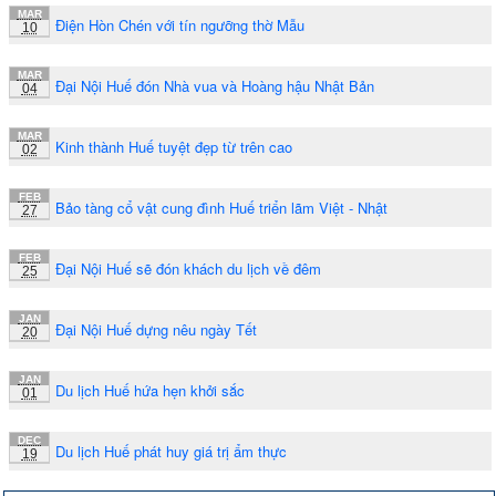
MAR
Điện Hòn Chén với tín ngưỡng thờ Mẫu
10
MAR
Đại Nội Huế đón Nhà vua và Hoàng hậu Nhật Bản
04
MAR
Kinh thành Huế tuyệt đẹp từ trên cao
02
FEB
Bảo tàng cổ vật cung đình Huế triển lãm Việt - Nhật
27
FEB
Đại Nội Huế sẽ đón khách du lịch về đêm
25
JAN
Đại Nội Huế dựng nêu ngày Tết
20
JAN
Du lịch Huế hứa hẹn khởi sắc
01
DEC
Du lịch Huế phát huy giá trị ẩm thực
19