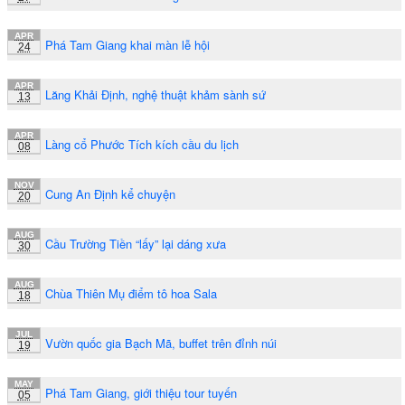
APR
Phá Tam Giang khai màn lễ hội
24
APR
Lăng Khải Định, nghệ thuật khảm sành sứ
13
APR
Làng cổ Phước Tích kích cầu du lịch
08
NOV
Cung An Định kể chuyện
20
AUG
Cầu Trường Tiền “lấy” lại dáng xưa
30
AUG
Chùa Thiên Mụ điểm tô hoa Sala
18
JUL
Vườn quốc gia Bạch Mã, buffet trên đỉnh núi
19
MAY
Phá Tam Giang, giới thiệu tour tuyến
05