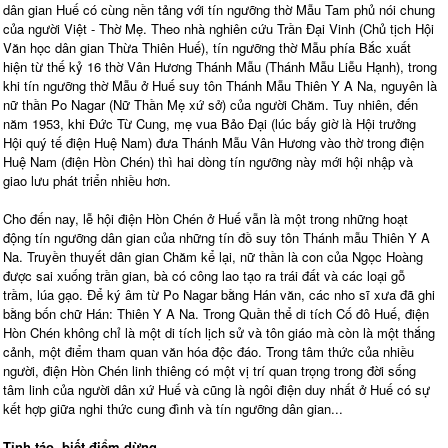
dân gian Huế có cùng nền tảng với tín ngưỡng thờ Mẫu Tam phủ nói chung
của người Việt - Thờ Mẹ. Theo nhà nghiên cứu Trần Đại Vinh (Chủ tịch Hội
Văn học dân gian Thừa Thiên Huế), tín ngưỡng thờ Mẫu phía Bắc xuất
hiện từ thế kỷ 16 thờ Vân Hương Thánh Mẫu (Thánh Mẫu Liễu Hạnh), trong
khi tín ngưỡng thờ Mẫu ở Huế suy tôn Thánh Mẫu Thiên Y A Na, nguyên là
nữ thần Po Nagar (Nữ Thần Mẹ xứ sở) của người Chăm. Tuy nhiên, đến
năm 1953, khi Đức Từ Cung, mẹ vua Bảo Đại (lúc bấy giờ là Hội trưởng
Hội quý tế điện Huệ Nam) đưa Thánh Mẫu Vân Hương vào thờ trong điện
Huệ Nam (điện Hòn Chén) thì hai dòng tín ngưỡng này mới hội nhập và
giao lưu phát triển nhiều hơn.
Cho đến nay, lễ hội điện Hòn Chén ở Huế vẫn là một trong những hoạt
động tín ngưỡng dân gian của những tín đồ suy tôn Thánh mẫu Thiên Y A
Na. Truyền thuyết dân gian Chăm kể lại, nữ thần là con của Ngọc Hoàng
được sai xuống trần gian, bà có công lao tạo ra trái đất và các loại gỗ
trầm, lúa gạo. Để ký âm từ Po Nagar bằng Hán văn, các nho sĩ xưa đã ghi
bằng bốn chữ Hán: Thiên Y A Na. Trong Quần thể di tích Cố đô Huế, điện
Hòn Chén không chỉ là một di tích lịch sử và tôn giáo mà còn là một thắng
cảnh, một điểm tham quan văn hóa độc đáo. Trong tâm thức của nhiều
người, điện Hòn Chén linh thiêng có một vị trí quan trọng trong đời sống
tâm linh của người dân xứ Huế và cũng là ngôi điện duy nhất ở Huế có sự
kết hợp giữa nghi thức cung đình và tín ngưỡng dân gian...
Tỉnh táo, biết điểm dừng