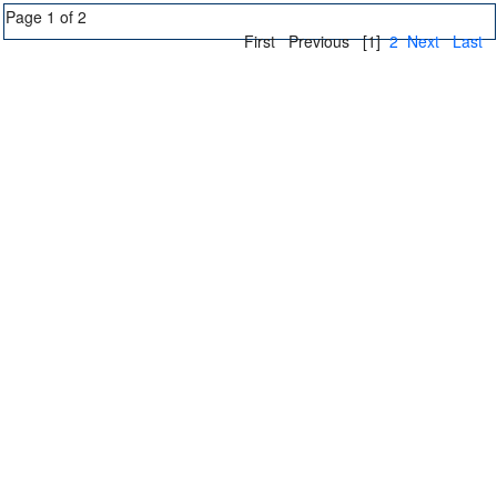
Page 1 of 2
First
Previous
[1]
2
Next
Last