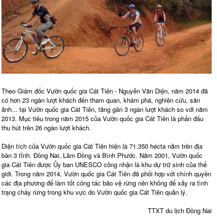
Theo Giám đốc Vườn quốc gia Cát Tiên - Nguyễn Văn Diện, năm 2014 đã
có hơn 23 ngàn lượt khách đến tham quan, khám phá, nghiên cứu, săn
ảnh... tại Vườn quốc gia Cát Tiên, tăng gần 3 ngàn lượt khách so với năm
2013. Mục tiêu trong năm 2015 của Vườn quốc gia Cát Tiên là phấn đấu
thu hút trên 26 ngàn lượt khách.
Diện tích của Vườn quốc gia Cát Tiên hiện là 71.350 hécta nằm trên địa
bàn 3 tỉnh: Đồng Nai, Lâm Đồng và Bình Phước. Năm 2001, Vườn quốc
gia Cát Tiên được Ủy ban UNESCO công nhận là khu dự trữ sinh của thế
giới. Trong năm 2014, Vườn quốc gia Cát Tiên đã phối hợp với chính quyền
các địa phương để làm tốt công tác bảo vệ rừng nên không để xảy ra tình
trạng cháy rừng trong khu vực do Vườn quốc gia Cát Tiên quản lý.
TTXT du lịch Đồng Nai