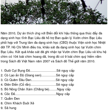
Năm 2010, Dự án thích ứng với Biến đổi khí hậu thông qua thúc đẩy đa
dạng sinh học tỉnh Bạc Liêu đã hỗ trợ Ban quản lý Vườn chim Bạc Liêu
phối hợp với Trung tâm đa dạng sinh học (CBD) thuộc Viện sinh học Nhiệt
đới TP. Hồ Chí Minh điều tra, khảo sát đa dạng sinh học tại Vườn chim
Bạc Liêu. Kết quả khảo sát đã ghi nhận tại Vườn chim Bạc Liêu về khu hệ
chim có 104 loài chim hoang dã, trong đó có 9 loài chim quý hiếm nằm
trong Sách đỏ Việt Nam năm 2007 và Sách đỏ Thế giới năm 2010.
1. Đuôi Cụt Bụng Đỏ...........................Sẽ nguy cấp
2. Cò Lạo ấn Độ (Giang sen)...............Sẽ nguy cấp
3. Cò Quăm Đầu Đen.........................Sẽ nguy cấp
4. Điên Điển (Cổ rắn)..........................Sẽ nguy cấp
5. Bồ Nông Chân Xám (Chằng bè)........Nguy cấp
6. Cốc Đế..........................................Nguy cấp
7. Quắm Đen
8. Chim Khách Đuôi Xẻ
9. Sả hung