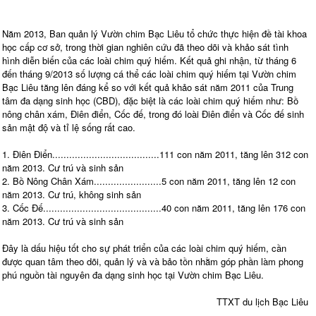
Năm 2013, Ban quản lý Vườn chim Bạc Liêu tổ chức thực hiện đề tài khoa
học cấp cơ sở, trong thời gian nghiên cứu đã theo dõi và khảo sát tình
hình diễn biến của các loài chim quý hiếm. Kết quả ghi nhận, từ tháng 6
đến tháng 9/2013 số lượng cá thể các loài chim quý hiếm tại Vườn chim
Bạc Liêu tăng lên đáng kể so với kết quả khảo sát năm 2011 của Trung
tâm đa dạng sinh học (CBD), đặc biệt là các loài chim quý hiếm như: Bồ
nông chân xám, Điên điển, Cốc đế, trong đó loài Điên điển và Cốc đế sinh
sản mật độ và tỉ lệ sống rất cao.
1. Điên Điển......................................111 con năm 2011, tăng lên 312 con
năm 2013. Cư trú và sinh sản
2. Bồ Nông Chân Xám........................5 con năm 2011, tăng lên 12 con
năm 2013. Cư trú, không sinh sản
3. Cốc Đế..........................................40 con năm 2011, tăng lên 176 con
năm 2013. Cư trú và sinh sản
Đây là dấu hiệu tốt cho sự phát triển của các loài chim quý hiếm, cần
được quan tâm theo dõi, quản lý và và bảo tồn nhằm góp phần làm phong
phú nguồn tài nguyên đa dạng sinh học tại Vườn chim Bạc Liêu.
TTXT du lịch Bạc Liêu